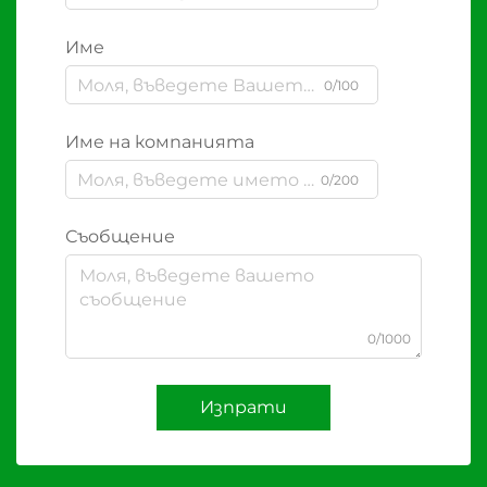
Име
0/100
Име на компанията
0/200
Съобщение
0/1000
Изпрати