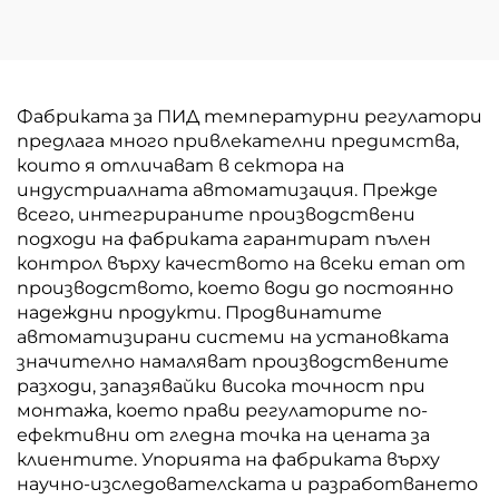
Фабриката за ПИД температурни регулатори
предлага много привлекателни предимства,
които я отличават в сектора на
индустриалната автоматизация. Прежде
всего, интегрираните производствени
подходи на фабриката гарантират пълен
контрол върху качеството на всеки етап от
производството, което води до постоянно
надеждни продукти. Продвинатите
автоматизирани системи на установката
значително намаляват производствените
разходи, запазявайки висока точност при
монтажа, което прави регулаторите по-
ефективни от гледна точка на цената за
клиентите. Упорията на фабриката върху
научно-изследователската и разработването