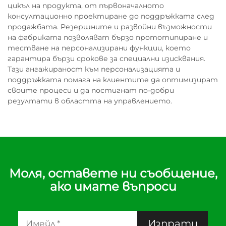
цикъл на продукта, от първоначалното
консултационно проектиране до поддръжката след
продажбата. Резершните и развойни възможности
на фабриката позволяват бързо прототипиране и
тестване на персонализирани функции, което
гарантира бързи срокове за специални изисквания.
Тази ангажираност към персонализацията и
поддръжката помага на клиентите да оптимизират
своите процеси и да постигнат по-добри
резултати в областта на управлението.
Моля, оставете ни съобщение,
ако имате въпроси
Изпрати