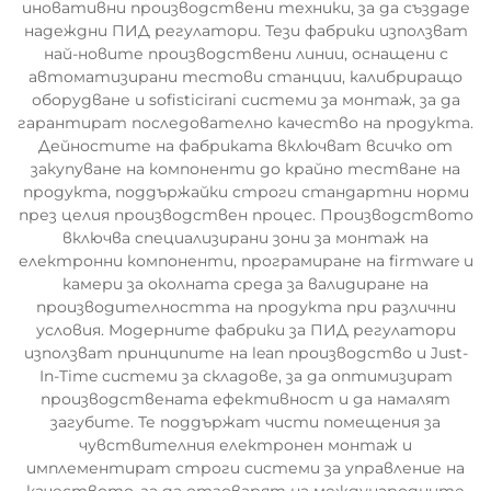
иновативни производствени техники, за да създаде
надеждни ПИД регулатори. Тези фабрики използват
най-новите производствени линии, оснащени с
автоматизирани тестови станции, калибриращо
оборудване и sofisticirani системи за монтаж, за да
гарантират последователно качество на продукта.
Дейностите на фабриката включват всичко от
закупуване на компоненти до крайно тестване на
продукта, поддържайки строги стандартни норми
през целия производствен процес. Производството
включва специализирани зони за монтаж на
електронни компоненти, програмиране на firmware и
камери за околната среда за валидиране на
производителността на продукта при различни
условия. Модерните фабрики за ПИД регулатори
използват принципите на lean производство и Just-
In-Time системи за складове, за да оптимизират
производствената ефективност и да намалят
загубите. Те поддържат чисти помещения за
чувствителния електронен монтаж и
имплементират строги системи за управление на