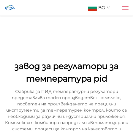
BG
За нас
Търсене
Продукти
завод за регулатори за
Контактирайте Нас
температура pid
Фабрика за ПИД температурни регулатори
представлява moden производствен комплекс,
посветен на произвеждането на прецизни
инструменти за температурен контрол, които са
необходими за различни индустриални приложения.
Комплексът комбинира напреднали автоматизирани
системи, процеси за контрол на качеството и