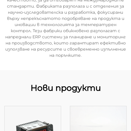
качеството, за да отговарят на международните
стандарти. Фабриката разполага и с отделения за
научно-изследователска и разработка, фокусирани
върху непрекъснатото подобряване на продукта и
иновации в технологията за температурен
контрол. Тези фабрики обикновено разполагат с
напреднали ERP системи за планиране и мониторинг
на производството, които гарантират ефективно
използване на ресурсите и своевременно изпълнение
на поръчките.
Нови продукти