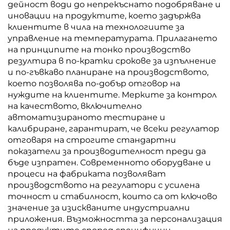
дейност води до непрекъснато подобряване и
иновации на продуктите, което задържва
клиентите в чила на технологиите за
управление на температурата. Прилагането
на принципите на тонко производство
резултира в по-кратки срокове за изпълнение
и по-гъвкаво планиране на производството,
което позволява по-добър отговор на
нуждите на клиентите. Мерките за контрол
на качеството, включително
автоматизираното тестиране и
калибриране, гарантират, че всеки регулатор
отговаря на строгите стандартни
показатели за производителност преди да
бъде изпратен. Современното оборудване и
процеси на фабриката позволяват
производството на регулатори с усилена
точност и стабилност, които са от ключово
значение за изискваните индустриални
приложения. Възможността за персонализация