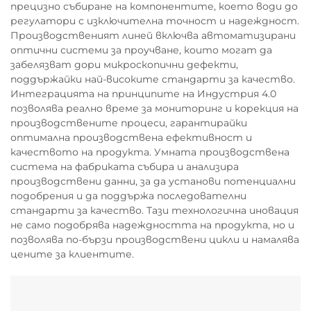
прецизно събиране на компонентите, което води до
регулатори с изключителна точност и надеждност.
Производственият линей включва автоматизирани
оптични системи за проучване, които могат да
забелязват дори микроскопични дефекти,
поддържайки най-високите стандарти за качество.
Интеграцията на принципите на Индустрия 4.0
позволява реално време за мониторинг и корекция на
производствените процеси, гарантирайки
оптимална производствена ефективност и
качеството на продукта. Умната производствена
система на фабриката събира и анализира
производствени данни, за да установи потенциални
подобрения и да поддържа последователни
стандарти за качество. Тази технологична иновация
не само подобрява надеждността на продукта, но и
позволява по-бързи производствени цикли и намалява
цените за клиентите.