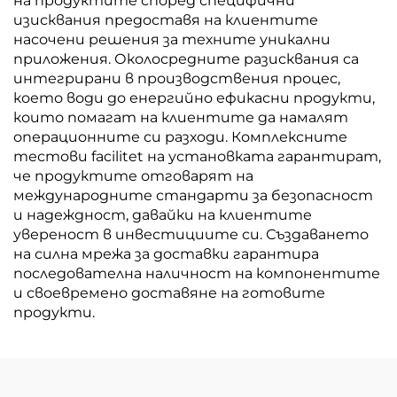
на продуктите според специфични
изисквания предоставя на клиентите
насочени решения за техните уникални
приложения. Околосредните разисквания са
интегрирани в производствения процес,
което води до енергийно ефикасни продукти,
които помагат на клиентите да намалят
операционните си разходи. Комплексните
тестови facilitet на установката гарантират,
че продуктите отговарят на
международните стандарти за безопасност
и надеждност, давайки на клиентите
увереност в инвестициите си. Създаването
на силна мрежа за доставки гарантира
последователна наличност на компонентите
и своевремено доставяне на готовите
продукти.