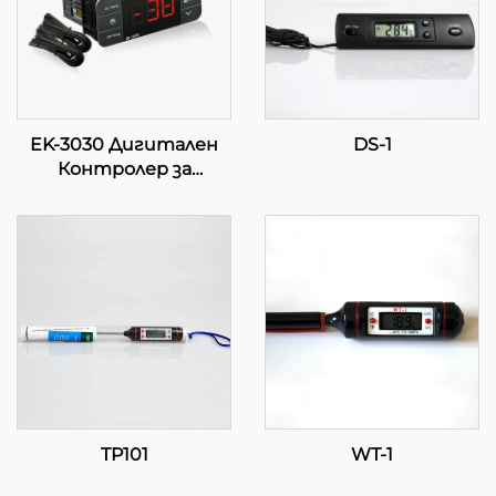
EK-3030 Дигитален
DS-1
Контролер за
Температура:
Напредно Регулиране
на Температурата за
Индустриални и
Коммерсиални
Приложения
TP101
WT-1