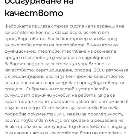
осигуряване на
качеството
Фабриката прилага строга система за гаранция на
качеството, която охваща всеки аспект от
производството. Всеки контролер минава през
множество етапи на тестовете, включително
функционални тестове, тестване на околната
среда и тестове за дългосрочна надеждност.
Заводът поддържа системи за управление на
качеството, сертифицирани според ISO, и разполага
с специализирани екипи за контрол на качеството,
които постоянно проследяват производствените
процеси. Съвременни тестови устройства
симулират различни условия на работа, за да се
гарантира, че контролерите работят оптимално в
различни среди. Системата за качество включва
подробна документация и мерки за проследимост,
които позволяват бързо откриване и решаване на
всяка проблемна ситуация. Този всеобхватен подход
към гаранцията на качеството води до продукти с