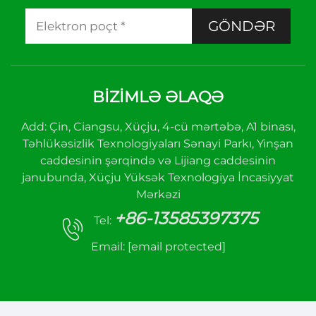
GÖNDƏR
BIZIMLƏ ƏLAQƏ
Add: Çin, Ciangsu, Xüçju, 4-cü mərtəbə, A1 binası,
Təhlükəsizlik Texnologiyaları Sənayi Parkı, Yinşan
caddesinin şərqində və Lijiang caddesinin
janubunda, Xüçju Yüksək Texnologiya İncasiyyat
Mərkəzi
+86-13585397375
Tel:
Email:
[email protected]