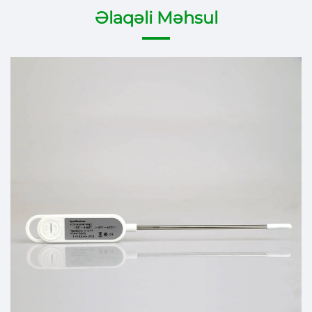
Əlaqəli Məhsul