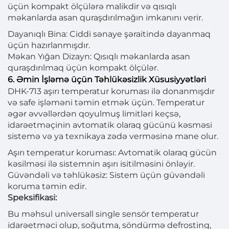
üçün kompakt ölçülərə malikdir və qısıqlı
məkanlarda asan quraşdırılmağın imkanını verir.
Dayanıqlı Bina: Ciddi sənaye şəraitində dayanmaq
üçün hazırlanmışdır.
Məkan Yığan Dizayn: Qısıqlı məkanlarda asan
quraşdırılmaq üçün kompakt ölçülər.
6. Əmin İşləmə üçün Təhlükəsizlik Xüsusiyyətləri
DHK-713 aşırı temperatur koruması ilə donanmışdır
və safe işləməni təmin etmək üçün. Temperatur
əgər əvvəllərdən qoyulmuş limitləri keçsə,
idarəetməçinin avtomatik olaraq gücünü kəsməsi
sistemə və ya texnikaya zədə verməsinə mane olur.
Aşırı temperatur koruması: Avtomatik olaraq gücün
kəsilməsi ilə sistemnin aşırı isitilməsini önləyir.
Güvəndəli və təhlükəsiz: Sistem üçün güvəndəli
koruma təmin edir.
Speksifikasi:
Bu məhsul universall single sensör temperatur
idarəetməci olup, soğutma, söndürmə defrosting,