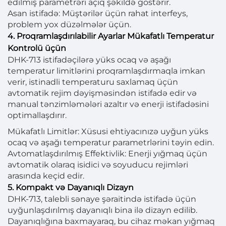
edilmiş parametrəri açıq şəkildə göstərir.
Asan istifadə: Müştərilər üçün rahat interfeys,
problem yox düzəlmələr üçün.
4. Proqramlaşdırılabilir Ayarlar Mükafatlı Temperatur
Kontrolü üçün
DHK-713 istifadəçilərə yüks ocaq və aşağı
temperatur limitlərini proqramlaşdırmaqla imkan
verir, istinadli temperaturu saxlamaq üçün
avtomatik rejim dəyişməsindən istifadə edir və
manual tənzimləmələri azaltır və enerji istifadəsini
optimallaşdırır.
Mükafatlı Limitlər: Xüsusi ehtiyacınızə uyğun yüks
ocaq və aşağı temperatur parametrlərini təyin edin.
Avtomatlaşdırılmış Effektivlik: Enerji yığmaq üçün
avtomatik olaraq isidici və soyuducu rejimləri
arasında keçid edir.
5. Kompakt və Dayanıqlı Dizayn
DHK-713, talebli sənaye şəraitində istifadə üçün
uyğunlaşdırılmış dayanıqlı bina ilə dizayn edilib.
Dayanıqlığına baxmayaraq, bu cihaz məkan yığmaq