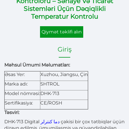
Kontrolörü – Sənaye Və Ticarət
Sistemləri Üçün Dəqiqlikli
Temperatur Kontrolu
Qiymət təklifi alın
Giriş
Məhsul Ümumi Məlumatları:
Əsas Yer:
Xuzhou, Jiangsu, Çin
Marka adı:
SHTROL
Model nömrəsi:
DHK-713
Sertifikasiya:
CE/ROSH
Təsviri:
DHK-713 Digital
دما کنترلر
çəkisi bir çox tətbiqlər üçün
dizayn edilmiş, ümumiləşmiş və güvəndiriləbilən