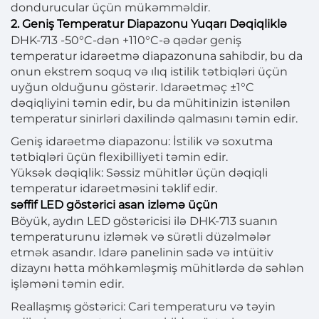
dondurucular üçün mükəmməldir.
2. Geniş Temperatur Diapazonu Yuqarı Dəqiqliklə
DHK-713 -50°C-dən +110°C-ə qədər geniş
temperatur idarəetmə diapazonuna sahibdir, bu da
onun ekstrem soquq və ılıq istilik tətbiqləri üçün
uyğun olduğunu göstərir. Idarəetməç ±1°C
dəqiqliyini təmin edir, bu da mühitinizin istənilən
temperatur sinirləri daxilində qalmasını təmin edir.
Geniş idarəetmə diapazonu: İstilik və soxutma
tətbiqləri üçün flexibilliyeti təmin edir.
Yüksək dəqiqlik: Səssiz mühitlər üçün dəqiqli
temperatur idarəetməsini təklif edir.
səffif LED göstərici asan izləmə üçün
Böyük, aydın LED göstəricisi ilə DHK-713 suanın
temperaturunu izləmək və sürətli düzəlmələr
etmək asandır. Idarə panelinin sadə və intüitiv
dizaynı hətta möhkəmləşmiş mühitlərdə də səhlən
işləməni təmin edir.
Reallaşmış göstərici: Cari temperaturu və təyin