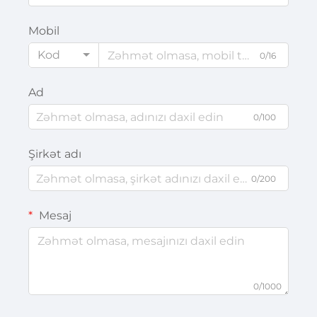
Mobil
Kod
0/16
Ad
0/100
Şirkət adı
0/200
Mesaj
0/1000