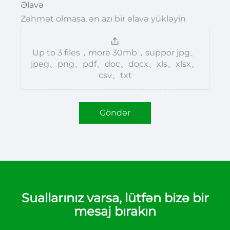
Əlavə
Zəhmət olmasa, ən azı bir əlavə yükləyin
Up to 3 files，more 30mb，suppor jpg、
jpeg、png、pdf、doc、docx、xls、xlsx、
csv、txt
Göndər
Suallarınız varsa, lütfən bizə bir
mesaj bırakın