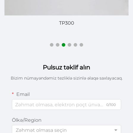
TP300
Pulsuz təklif alın
Bizim nümayəndəmiz tezliklə sizinlə əlaqə saxlayacaq.
Email
0/100
Ölkə/Region
Zəhmət olmasa seçin