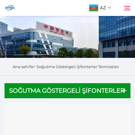
AZ
Biz Haqqımızda
Axtarış
Məhsullar
Ana səhifə>
Soğutma Göstergeli Şifonterler Termostatı
Bizimlə Əlaqə
SOĞUTMA GÖSTERGELI ŞIFONTERLER
TERMOSTATI