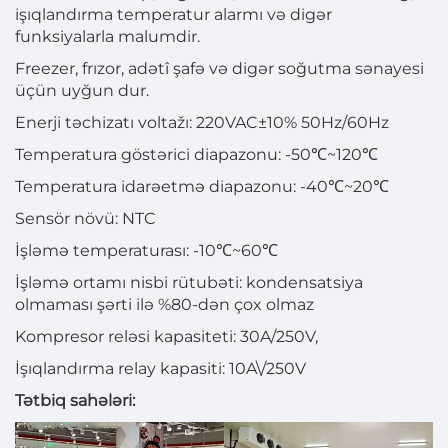
işıqlandırma temperatur alarmı və digər
funksiyalarla malumdir.
Freezer, frızor, adətî şafə və digər soğutma sənayesi
üçün uyğun dur.
Enerji təchizatı voltažı: 220VAC±10% 50Hz/60Hz
Temperatura göstərici diapazonu: -50℃~120℃
Temperatura idarəetmə diapazonu: -40℃~20℃
Sensör növü: NTC
İşləmə temperaturası: -10℃~60℃
İşləmə ortamı nisbi rütubəti: kondensatsiya
olmaması şərti ilə %80-dən çox olmaz
Kompresor reləsi kapasiteti: 30A/250V,
İşıqlandırma relay kapasiti: 10A\/250V
Tətbiq sahələri: