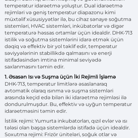
temperatur idarəetmə yoluştur. Dual idarəetmə
rejimləri və geniş temperatur diapazonu kimi
müxtəlif xüsusiyyətlər ilə, bu cihaz sənaye soğutma
sistemləri, HVAC sistemləri, inkübatorlar və digər
temperaturə həssas ortamlar üçün idealdir. DHK-713
istilik və soğutma sistemlərini idarə etmək üçün
dəqiq və effektiv bir yol təklif edir, temperatur
səviyyələrinin stabillikdə qalmasını və enerji
istifadəsindən imtina minimal seviyədə
saxlanmasını təmin edir.
1. Əsasən Isı və Suşma üçün İki Rejimli İşləmə
DHK-713, temperatur limitlərə əsaslanaraq
avtomatik olaraq ısınma və suşma sistemləri
arasında keçid edə bilən iki idarəetmə rejimləsi ilə
dondurulmuşdur. Bu, effektiv və uyğun temperatur
idarəetməsini təmin edir.
İstilik rejimi: Yumurta inkubatorları, qızıl evlər və ısı
tələsi olan başqa sistemlərdə istifadə üçün idealdir.
Soxutma rejimi: Frizör üniteləri, soğuk otlar və