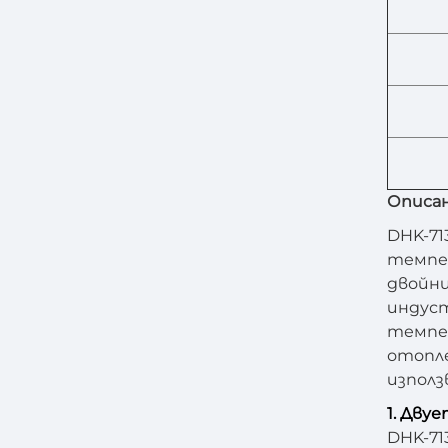
Описан
DHK-713
темпер
двойни
индуст
темпер
отопле
използ
1. Дву
DHK-71