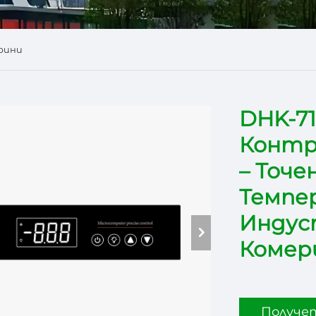
рини
DHK-7
Контр
– Точе
Темпе
Индус
Комер
Получе