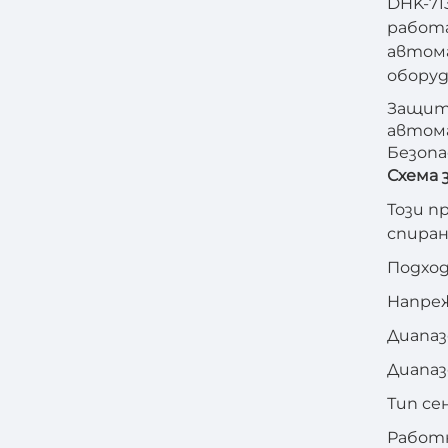
DHK-71
работа
автома
оборуд
Защита
автом
Безопа
Схема 
Този п
спиран
Подход
Напреж
Диапаз
Диапаз
Тип се
Работ