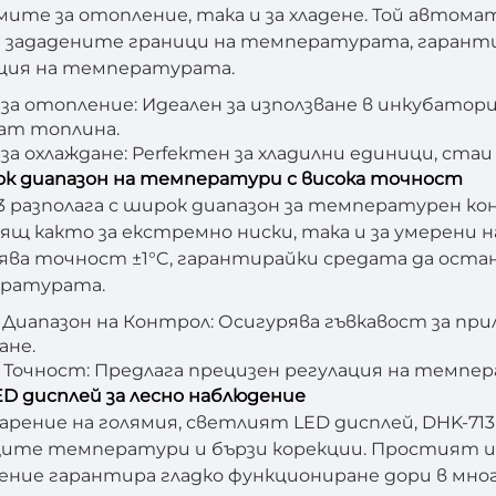
ите за отопление, така и за хладене. Той авто
 зададените граници на температурата, гарант
ция на температурата.
за отопление: Идеален за използване в инкубатори
ат топлина.
за охлаждане: Perfектен за хладилни единици, стаи 
ок диапазон на температури с висока точност
3 разполага с широк диапазон за температурен кон
ящ както за екстремно ниски, така и за умерени
ява точност ±1°C, гарантирайки средата да оста
ратурата.
Диапазон на Контрол: Осигурява гъвкавост за прил
ане.
 Точност: Предлага прецизен регулация на темпе
ED дисплей за лесно наблюдение
арение на голямия, светлият LED дисплей, DHK-713
те температури и бързи корекции. Простият и 
ение гарантира гладко функциониране дори в мног