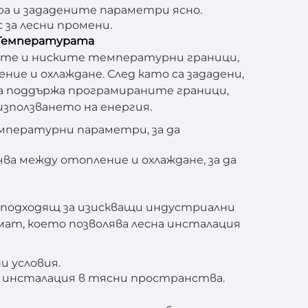
ра и зададените параметри ясно.
за лесни промени.
 Температурата
ките и ниските температурни граници,
ие и охлаждане. След като са зададени,
а поддържа програмираните граници,
зползването на енергия.
емпературни параметри, за да
 между отопление и охлаждане, за да
с, подходящ за изискващи индустриални
рмат, което позволява лесна инсталация
и условия.
на инсталация в тясни пространства.