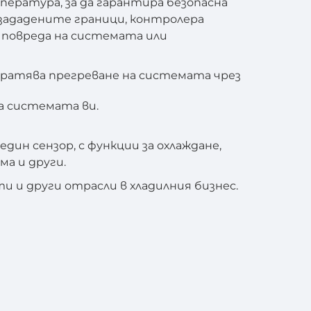
пература, за да гарантира безопасна
зададените граници, контролера
повреда на системата или
ратява прегреване на системата чрез
а системата ви.
ин сензор, с функции за охлаждане,
а и други.
и и други отрасли в хладилния бизнес.