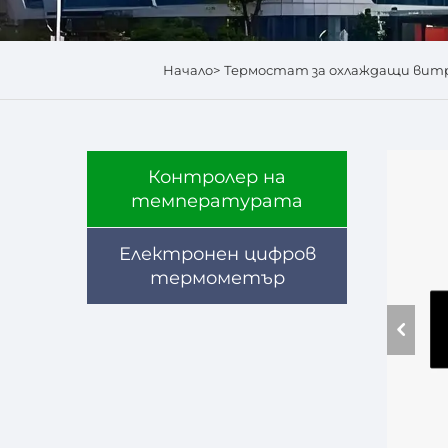
Начало>
Термостат за охлаждащи вит
Контролер на
температурата
Електронен цифров
термометър