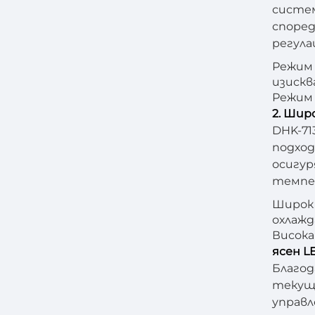
систем
според
регула
Режим 
изискв
Режим 
2. Шир
DHK-71
подход
осигур
темпе
Широк 
охлажд
Висока
ясен L
Благод
текущи
управл