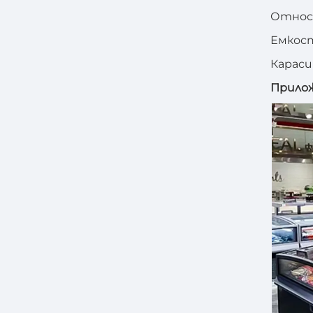
Относи
Емкост
Кapacи
Прило