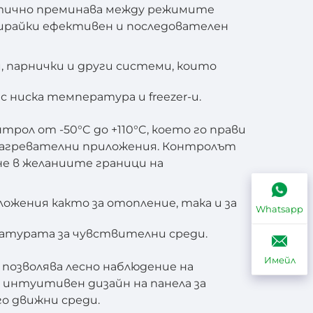
матично преминава между режимите
ирайки ефективен и последователен
, парнички и други системи, които
с ниска температура и freezer-и.
трол от -50°C до +110°C, което го прави
 нагревателни приложения. Контролът
не в желаниите граници на
ожения както за отопление, така и за
Whatsapp
ратурата за чувствителни среди.
Имейл
 позволява лесно наблюдение на
интуитивен дизайн на панела за
о движни среди.