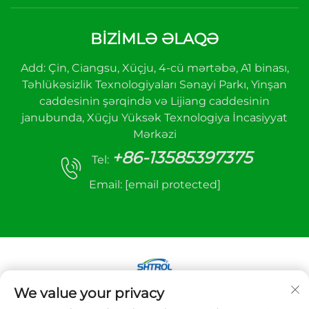
BİZİMLƏ ƏLAQƏ
Add: Çin, Ciangsu, Xüçju, 4-cü mərtəbə, A1 binası,
Təhlükəsizlik Texnologiyaları Sənayi Parkı, Yinşan
caddesinin şərqində və Lijiang caddesinin
janubunda, Xüçju Yüksək Texnologiya İncasiyyat
Mərkəzi
+86-13585397375
Tel:
Email:
[email protected]
We value your privacy
Hüquqlar qorunur © 2025 Xüçju sanhe avtomatik