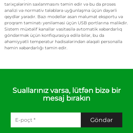
tarixçələrinin saxlanmasını təmin edir və bu da proses
analizi və normativ tələblərə uyğunlaşma üçün dəyərli
qeydlər yaradır. Bazı modellər asan məlumat eksportu və
proqram təminatı yeniləməsi üçün USB portlarına malikdir.
Sistem müxtəlif kanallar vasitəsilə avtomatik xəbərdarlıq
göndərmək üçün konfiqurasiya edilə bilər, bu da
əhəmiyyətli temperatur hadisələrindən əlaqəli personalla
həmin xəbərdarlığı təmin edir.
Suallarınız varsa, lütfən bizə bir
mesaj bırakın
Göndər