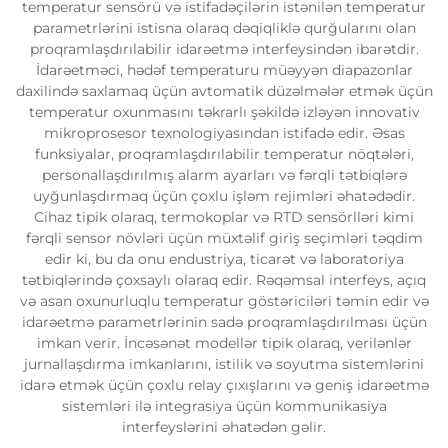
temperatur sensörü və istifadəçilərin istənilən temperatur
parametrlərini istisna olaraq dəqiqliklə qurğularını olan
proqramlaşdırılabilir idarəetmə interfeysindən ibarətdir.
İdarəetməci, hədəf temperaturu müəyyən diapazonlar
daxilində saxlamaq üçün avtomatik düzəlmələr etmək üçün
temperatur oxunmasını təkrarlı şəkildə izləyən innovativ
mikroprosesor texnologiyasından istifadə edir. Əsas
funksiyalar, proqramlaşdırılabilir temperatur nöqtələri,
personallaşdırılmış alarm ayarları və fərqli tətbiqlərə
uyğunlaşdırmaq üçün çoxlu işləm rejimləri əhatədədir.
Cihaz tipik olaraq, termokoplar və RTD sensörlləri kimi
fərqli sensor növləri üçün müxtəlif giriş seçimləri təqdim
edir ki, bu da onu endustriya, ticarət və laboratoriya
tətbiqlərində çoxsaylı olaraq edir. Rəqəmsal interfeys, açıq
və asan oxunurluqlu temperatur göstəriciləri təmin edir və
idarəetmə parametrlərinin sadə proqramlaşdırılması üçün
imkan verir. İncəsənət modellər tipik olaraq, verilənlər
jurnallaşdırma imkanlarını, istilik və soyutma sistemlərini
idarə etmək üçün çoxlu relay çıxışlarını və geniş idarəetmə
sistemləri ilə integrasiya üçün kommunikasiya
interfeyslərini əhatədən gəlir.