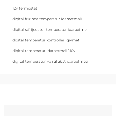
12v termostat
diqital frizində temperatur idarəetməli
diqital rafrijeqator temperatur idarəetməli
diqital temperatur kontrolleri qiyməti
diqital temperatur idarəetməli 110v
digital temperatur və rütubət idarəetməsi