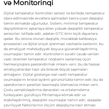
və Monitorinqi
Dijital temperatur kontrolleri sensör ilə birlikdə, temperatur
idarə edilməsində əvvəllərə qalmadan təxirə çıxan dəqiqliyi
təmin etməkdə uğurludur. Sistem, minimal temperatur
dəyişikliklərini aşkarlaya bilən yüksək-dəqiqlikli temperatur
sensorları istifadə edir, adətən 0.1°C kimi kiçik dəyərlərə
qədər. Bu istisna olunan dəqiqlik, mürəkkəb kalibrasiya
prosessləri və dijital sinyal işlənməsi vasitəsilə saxlanılır, bu
da əməliyyat məhdudiyyəti boyuca güvəndirləşdirilmiş
oxumaqları təmin edir. Kontrollerin sürətli cavab verilən
vaxtı istənilən temperatur nöqtəsini saxlamaq üçün
həmkarşılıqlara şəxsləndirmək imkanı verir, bu da hassas
əməliyyatlardan təsir ala biləcək böyük sapmaları
almağanır. Dijital göstərgə real-vaxtlı temperatur
oxumaqlarını kristal-aydınlı görünürlüklə təmin edir, bu da
operatorların şəraitləri baxmaqla izləməsinə imkan verir.
Çoxlu samplolaşdırma dərəcələri və ortalamalama
funksiyaları gürültüyü filtrləməyə kömək edir və
stabilləşdirilmiş, dəqiqlikli oxumaqlar təmin edir, əlaqədar
çevriliyyət faktorlarının ölçüm dəqiqliyinə təsir etməsi