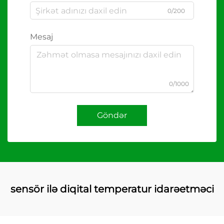
0/200
Mesaj
0/1000
Göndər
sensör ilə diqital temperatur idarəetməci