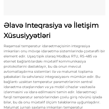
Əlavə Inteqrasiya və İletişim
Xüsusiyyətləri
Rəqəmsal temperatur idarəetməçisinin integrasiya
imkanları onu mövqe idarəetmə sistemlərində çoxtərəfli bir
element edir. Uşaq tipik olaraq Modbus RTU, RS-485 və
eternet bağlantılardakı müxtəlif kommunikasiya
protokollərini dəstəkləyir, bu da onun mevcut
avtomatlaşdırma sistemləri ilə və məlumat toplama
şəbəkələri ilə səhvlənsiz integrasiyasını mümkün edir. Bu
bağlantı uzaktan temperatur parametrlərinin sentral
idarəetmə otaqlarından və ya mobil cihazlar vasitəsilə
izlənməsini və idarə edilməsini təmin edir. İdarəetməçi
fərqli temperatur sensörlərindən çoxlu giriş növünü işlədə
bilər, bu da onu müxtəlif ölçüm tələblərinə uyğunlaşdırır.
Məlumat jurnalı saxlama imkanları temperatur