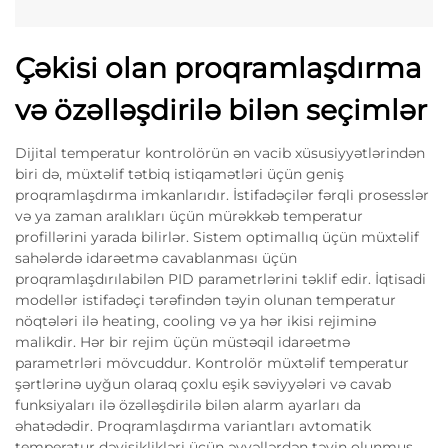
Çəkisi olan proqramlaşdırma
və özəlləşdirilə bilən seçimlər
Dijital temperatur kontrolörün ən vacib xüsusiyyətlərindən
biri də, müxtəlif tətbiq istiqamətləri üçün geniş
proqramlaşdırma imkanlarıdır. İstifadəçilər fərqli prosesslər
və ya zaman aralıkları üçün mürəkkəb temperatur
profillərini yarada bilirlər. Sistem optimallıq üçün müxtəlif
sahələrdə idarəetmə cavablanması üçün
proqramlaşdırılabilən PID parametrlərini təklif edir. İqtisadi
modellər istifadəçi tərəfindən təyin olunan temperatur
nöqtələri ilə heating, cooling və ya hər ikisi rejiminə
malikdir. Hər bir rejim üçün müstəqil idarəetmə
parametrləri mövcuddur. Kontrolör müxtəlif temperatur
şərtlərinə uyğun olaraq çoxlu eşik səviyyələri və cavab
funksiyaları ilə özəlləşdirilə bilən alarm ayarları da
əhatədədir. Proqramlaşdırma variantları avtomatik
temperatur dəyişiklikləri üçün əvvəllərdən təyin olunmuş