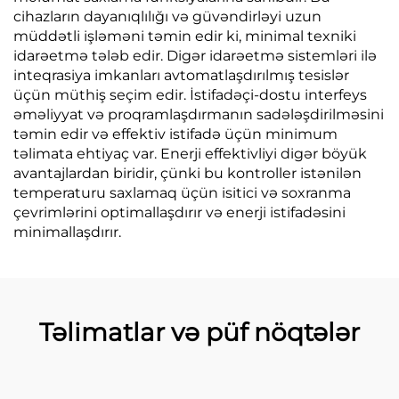
cihazların dayanıqlılığı və güvəndirləyi uzun
müddətli işləməni təmin edir ki, minimal texniki
idarəetmə tələb edir. Digər idarəetmə sistemləri ilə
inteqrasiya imkanları avtomatlaşdırılmış tesislər
üçün müthiş seçim edir. İstifadəçi-dostu interfeys
əməliyyat və proqramlaşdırmanın sadələşdirilməsini
təmin edir və effektiv istifadə üçün minimum
təlimata ehtiyaç var. Enerji effektivliyi digər böyük
avantajlardan biridir, çünki bu kontroller istənilən
temperaturu saxlamaq üçün isitici və soxranma
çevrimlərini optimallaşdırır və enerji istifadəsini
minimallaşdırır.
Təlimatlar və püf nöqtələr