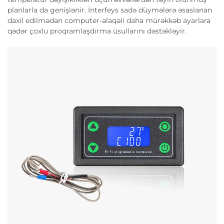
planlarla da genişlənir. İnterfeys sadə düymələrə əsaslanan
daxil edilmədən computer-əlaqəli daha mürəkkəb ayarlara
qədər çoxlu proqramlaşdırma üsullarını dəstəkləyir.