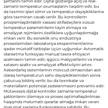
şərtlərini təmin edir. Dijital göstərgə açıq və real-
zamanlı temperatur oxumaqlarını təqdim edir, bu
da təxmini işləri silmir və temperatur dəyişikliklərinə
görə təxminən cavab verilir. Bu kontrollerin
proqramlaşdırılabilir xassəsi istifadəçilərə xüsusi
temperatur parametrlərini təyin etməyə və
əməliyyat rejimlərini özəlliklərə uyğunlaşdırmağa
imkan verir. Bu esneklik onu endüstiriya
proseslərindən laboratoriya eksperimentlərinə
qədər müxtəlif tətbiqlər üçün uyğundur. Avtomatik
idarəetmə funksiyası manual təsirə ehtiyacın
azalmasını təmin edir, işgücü maliyyətlərini və insan
xətasını azaltır və əməliyyat effektivliyini artırır.
Xəbərdarlıq sistemlərinin mövcud olmasından asılı
olaraq temperaturun səhv dəyişikliklərindən sonra
çabucuq bildiriş verilir, bu da texnikalar və
materialların potensial zədələnməsini prevantiv edir.
Mütəxəssis dijital kontroller zamanla temperatur
şablonlarını izləməyə və proses optimallaşdırılması
haqqında məlumatlı qərarlar almağa imkan verən
məlumat saxlama funksiyalarına sahibdir. Bu