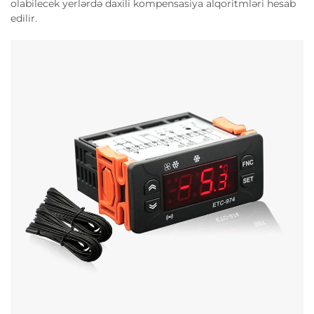
olabilecek yerlərdə daxili kompensasiya alqoritmləri hesab
edilir.