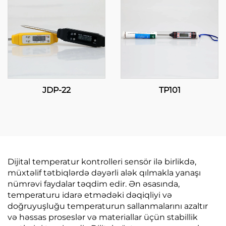
JDP-22
TP101
Dijital temperatur kontrolleri sensör ilə birlikdə,
müxtəlif tətbiqlərdə dəyərli alək qılmakla yanaşı
nümrəvi faydalar təqdim edir. Ən əsasında,
temperaturu idarə etmədəki dəqiqliyi və
doğruyuşluğu temperaturun sallanmalarını azaltır
və həssas proseslər və materiallar üçün stabillik