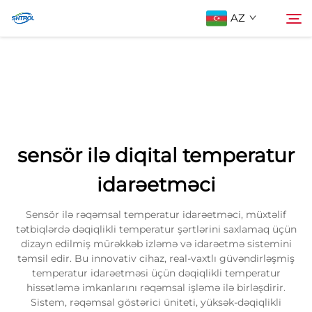
AZ
Biz Haqqımızda
Axtarış
Məhsullar
sensör ilə diqital temperatur
Əlaqə saxlayın
idarəetməci
Sensör ilə rəqəmsal temperatur idarəetməci, müxtəlif
tətbiqlərdə dəqiqlikli temperatur şərtlərini saxlamaq üçün
dizayn edilmiş mürəkkəb izləmə və idarəetmə sistemini
təmsil edir. Bu innovativ cihaz, real-vaxtlı güvəndirləşmiş
temperatur idarəetməsi üçün dəqiqlikli temperatur
hissətləmə imkanlarını rəqəmsal işləmə ilə birləşdirir.
Sistem, rəqəmsal göstərici üniteti, yüksək-dəqiqlikli