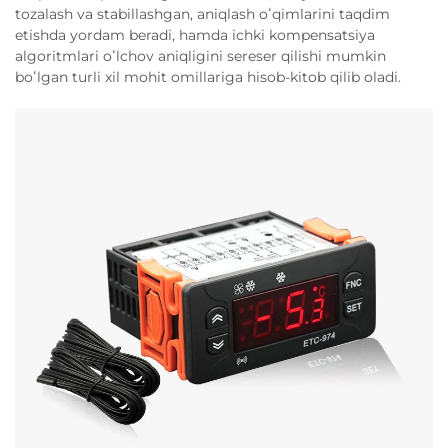
tozalash va stabillashgan, aniqlash oʻqimlarini taqdim
etishda yordam beradi, hamda ichki kompensatsiya
algoritmlari oʻlchov aniqligini sereser qilishi mumkin
boʻlgan turli xil mohit omillariga hisob-kitob qilib oladi.