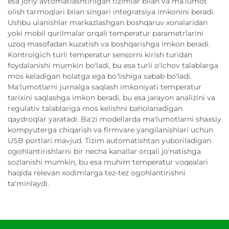
esa joriy avtomatlashtirilgan tizimlar bilan va ma'lumot
olish tarmoqlari bilan singari integratsiya imkonini beradi.
Ushbu ulanishlar markazlashgan boshqaruv xonalaridan
yoki mobil qurilmalar orqali temperatur parametrlarini
uzoq masofadan kuzatish va boshqarishga imkon beradi.
Kontrolgich turli temperatur sensorni kirish turidan
foydalanishi mumkin bo'ladi, bu esa turli o'lchov talablarga
mos keladigan holatga ega bo'lishiga sabab bo'ladi.
Ma'lumotlarni jurnalga saqlash imkoniyati temperatur
tarixini saqlashga imkon beradi, bu esa jarayon analizini va
regulativ talablariga mos kelishni baholanadigan
qaydroqlar yaratadi. Ba'zi modellarda ma'lumotlarni shaxsiy
kompyuterga chiqarish va firmvare yangilanishlari uchun
USB portlari mavjud. Tizim automatishtan yuboriladigan
ogohlantirishlarni bir necha kanallar orqali jo'natishga
sozlanishi mumkin, bu esa muhim temperatur voqealari
haqida relevan xodimlarga tez-tez ogohlantirishni
ta'minlaydi.