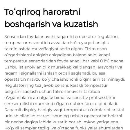
Toʻqriroq haroratni
boshqarish va kuzatish
Sensordan foydalanuvchi raqamli temperatur regulatori,
temperatur nazoratida avvaldan koʻra yuqori aniqlik
ta'minlashda muvaffaqiyat sotib olgan. Tizim oson
oʻzgarishlarni aniqlab chiqadigan baland aniqlikdagi
temperatur sensorlaridan foydalanadi, har kabi 0.1°C gacha.
Ushbu istisnoiy aniqlik murakkab kalitlangan jarayonlar va
raqamli signallarni ishlash orqali saqlanadi, bu esa
operatsion mavzu boʻyicha ishonchli oʻqimlarni taʼminlaydi.
Regulatorning tez javob berishi, kerakli temperatur
belgisini saqlash uchun takrorlanuvchi tartibda
oʻzgarishlarni amalga oshiradi va sensitiv protsesslarni
sereser qilishi mumkin boʻlgan muhim farqi oldini oladi.
Raqamli displey haqiqiy vaqt temperatur oʻqimlarini kristal
urinish bilan koʻrsatadi, shuning uchun operatorlar holatni
bir necha daqiqa ichida kuzatib borish imkoniyatiga ega.
Koʻp xil samplar tezligi va oʻrtacha funksiyalar shumlardan