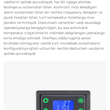
rejallarini qollab-quvvatlaydi, har bir rejaga alohida
boshqaruv sozlamalari bilan. Kontrolor mos keladigan
alarm sozlamalari bilan bir nechta chegaraviy darajalar va
javob holatlari bilan, turli temperatur holatlarga mos
javobni ta'minlaydi. Dasturlash variantlari vaqt asosidagi
operatsiyalarga kengaytirilgan, bu esa avtomatik
temperatur o'zgarishlarini oldindan belgilangan jadvalarga
ko'ra amalga oshiradi. Interfeys oddiy tugma asosli
kirishdan kompyuter ulanib turli murakkab sozlamalarni
konfiguratsiya qilish uchun bir nechta dasturlash usullarini
qollab-quvvatlaydi.