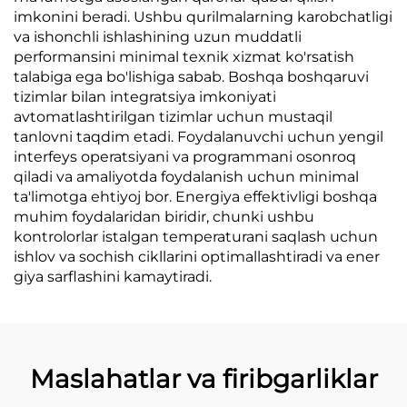
imkonini beradi. Ushbu qurilmalarning karobchatligi
va ishonchli ishlashining uzun muddatli
performansini minimal texnik xizmat ko'rsatish
talabiga ega bo'lishiga sabab. Boshqa boshqaruvi
tizimlar bilan integratsiya imkoniyati
avtomatlashtirilgan tizimlar uchun mustaqil
tanlovni taqdim etadi. Foydalanuvchi uchun yengil
interfeys operatsiyani va programmani osonroq
qiladi va amaliyotda foydalanish uchun minimal
ta'limotga ehtiyoj bor. Energiya effektivligi boshqa
muhim foydalaridan biridir, chunki ushbu
kontrolorlar istalgan temperaturani saqlash uchun
ishlov va sochish cikllarini optimallashtiradi va ener
giya sarflashini kamaytiradi.
Maslahatlar va firibgarliklar