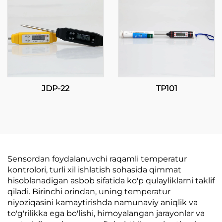
JDP-22
TP101
Sensordan foydalanuvchi raqamli temperatur
kontrolori, turli xil ishlatish sohasida qimmat
hisoblanadigan asbob sifatida ko'p qulayliklarni taklif
qiladi. Birinchi orindan, uning temperatur
niyoziqasini kamaytirishda namunaviy aniqlik va
to'g'rilikka ega bo'lishi, himoyalangan jarayonlar va