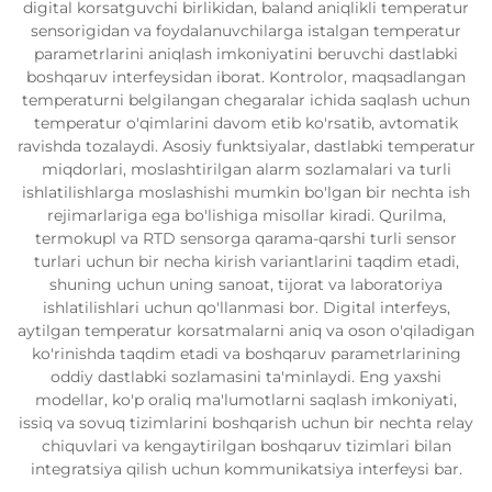
digital korsatguvchi birlikidan, baland aniqlikli temperatur
sensorigidan va foydalanuvchilarga istalgan temperatur
parametrlarini aniqlash imkoniyatini beruvchi dastlabki
boshqaruv interfeysidan iborat. Kontrolor, maqsadlangan
temperaturni belgilangan chegaralar ichida saqlash uchun
temperatur o'qimlarini davom etib ko'rsatib, avtomatik
ravishda tozalaydi. Asosiy funktsiyalar, dastlabki temperatur
miqdorlari, moslashtirilgan alarm sozlamalari va turli
ishlatilishlarga moslashishi mumkin bo'lgan bir nechta ish
rejimarlariga ega bo'lishiga misollar kiradi. Qurilma,
termokupl va RTD sensorga qarama-qarshi turli sensor
turlari uchun bir necha kirish variantlarini taqdim etadi,
shuning uchun uning sanoat, tijorat va laboratoriya
ishlatilishlari uchun qo'llanmasi bor. Digital interfeys,
aytilgan temperatur korsatmalarni aniq va oson o'qiladigan
ko'rinishda taqdim etadi va boshqaruv parametrlarining
oddiy dastlabki sozlamasini ta'minlaydi. Eng yaxshi
modellar, ko'p oraliq ma'lumotlarni saqlash imkoniyati,
issiq va sovuq tizimlarini boshqarish uchun bir nechta relay
chiquvlari va kengaytirilgan boshqaruv tizimlari bilan
integratsiya qilish uchun kommunikatsiya interfeysi bar.