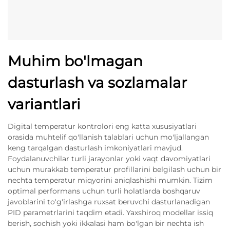
Muhim bo'lmagan
dasturlash va sozlamalar
variantlari
Digital temperatur kontrolori eng katta xususiyatlari
orasida muhtelif qo'llanish talablari uchun mo'ljallangan
keng tarqalgan dasturlash imkoniyatlari mavjud.
Foydalanuvchilar turli jarayonlar yoki vaqt davomiyatlari
uchun murakkab temperatur profillarini belgilash uchun bir
nechta temperatur miqyorini aniqlashishi mumkin. Tizim
optimal performans uchun turli holatlarda boshqaruv
javoblarini to'g'irlashga ruxsat beruvchi dasturlanadigan
PID parametrlarini taqdim etadi. Yaxshiroq modellar issiq
berish, sochish yoki ikkalasi ham bo'lgan bir nechta ish