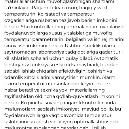
materiallar uchun muvofiqlashtirilgan shartlarni
ta'minlaydi. Raqamli ekran oson, haqiqiy vaqt
temperaturini ko'rsatadi va temperatur
o'zgarishlariga nisbatan tez javob berish imkonini
beradi. Shu kontrollar programmalaridan foydalanish
foydalanuvchilarga xususiy talablariga muvofiq
temperatur parametrlarini belgilash va ish rejimlarini
sinovlash imkonini beradi. Ushbu esneklik ularni
saytnomadan laboratoriya tadqiqotlariga qadar turli
xil ishlatish sohalari uchun qulay qiladi. Avtomatik
boshqaruv funksiyasi eskizni kamaytiradi, bundan
sababli ishlab chiqarish effektivligini oshirish va
odamlik xatoliklarini kamaytirish mumkin. Alarm
tizimi temperatur nuqsonlaridan keyin tez-tez
habar beradi va texnika yoki materiallarning
zayiflashidan oldincha qo'llab-quvvatlash imkonini
beradi. Ko'pincha sovrang raqamli kontrolorlarida
ma'lumotlarni saqlash imkoniyati mavjud bo'lib, bu
foydalanuvchilarga vaqt davomida temperatur
uslublarini kuzatish va jarayon optimallashtirishda
ma'lumotga asoslangan qarorlar qabul qilish