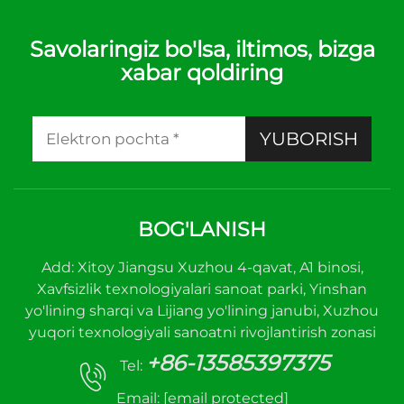
Savolaringiz bo'lsa, iltimos, bizga
xabar qoldiring
YUBORISH
BOG'LANISH
Add: Xitoy Jiangsu Xuzhou 4-qavat, A1 binosi,
Xavfsizlik texnologiyalari sanoat parki, Yinshan
yo'lining sharqi va Lijiang yo'lining janubi, Xuzhou
yuqori texnologiyali sanoatni rivojlantirish zonasi
+86-13585397375
Tel:
Email:
[email protected]