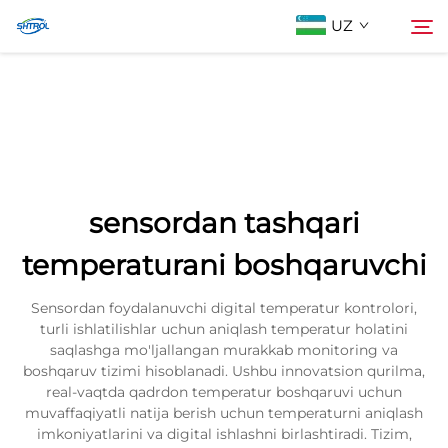
UZ
Biz Haqimizda
Qidiruv
Mahsulotlar
sensordan tashqari
Biz bilan bog'lanish
temperaturani boshqaruvchi
Sensordan foydalanuvchi digital temperatur kontrolori,
turli ishlatilishlar uchun aniqlash temperatur holatini
saqlashga mo'ljallangan murakkab monitoring va
boshqaruv tizimi hisoblanadi. Ushbu innovatsion qurilma,
real-vaqtda qadrdon temperatur boshqaruvi uchun
muvaffaqiyatli natija berish uchun temperaturni aniqlash
imkoniyatlarini va digital ishlashni birlashtiradi. Tizim,