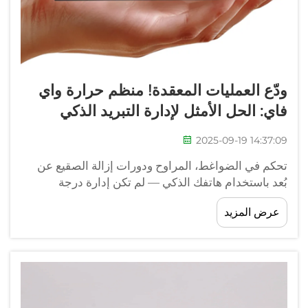
ودّع العمليات المعقدة! منظم حرارة واي
فاي: الحل الأمثل لإدارة التبريد الذكي
2025-09-19 14:37:09
تحكم في الضواغط، المراوح ودورات إزالة الصقيع عن
بُعد باستخدام هاتفك الذكي — لم تكن إدارة درجة
الحرارة بهذه البساطة والكفاءة من قبل. هل سبق أن
عرض المزيد
اضطررت للذهاب عاجلاً إلى الموقع فقط لضبط درجة
حرارة غرفة باردة أو خزانة عرض أو في...