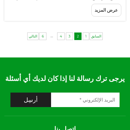
درجة الحرارة في مختلف التطبيقات الصناعية والتجارية.
عرض المزيد
سواء كنت تعمل مع أنظمة التبريد، أو وحدات تكييف
الهواء والتهوية (HVAC)، أو معدات التبريد الخاصة...
...
السابق
1
2
3
4
6
التالي
يرجى ترك رسالة لنا إذا كان لديك أي أسئلة
أرسِل
اتصل بنا