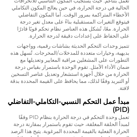
تعمل بتناغم. حيث يستجيب المكون التناسبي للانحرافات
الحالية في درجة الحرارة، في حين يعالج المكون التكاملي
الأخطاء المتراكمة بمرور الوقت. أما المكون التفاضلي
فيتوقع التغيرات المستقبلية بناءً على معدل تغير درجة
الحرارة. معًا، تُشكل هذه العناصر نظام تحكم قويًا قادرًا
على الحفاظ على إعدادات دقيقة لدرجة الحرارة.
تتميز وحدات التحكم الحديثة بشاشات رقمية، وواجهات
بديهية، وخيارات متعددة للمدخلات/المخرجات. تُسهل هذه
التطورات على المشغلين مراقبة المعايير وتعديلها مع
ضمان الأداء الأمثل. تقوم الوحدة باستمرار بقياس درجة
الحرارة من خلال أجهزة استشعار وتعديل عناصر التسخين
أو التبريد وفقًا لذلك، مما يحافظ على القيمة المحددة بدقة
لافتة.
مبدأ عمل التحكم النسبي-التكاملي-التفاضلي
(PID)
تعمل وحدة التحكم في درجة الحرارة بنظام PID وفقًا
لمبدأ الحلقة المغلقة، حيث تقوم باستمرار بمقارنة درجة
الحرارة الفعلية بالقيمة المحددة المرغوبة. يتيح هذا الرصد