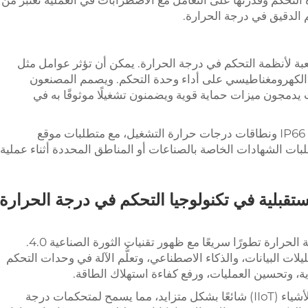
التحكم وقدرتها على التعامل مع الاضطرابات في العملية تعتبر من
 الدقيق في درجة الحرارة.
ا صعبة لأنظمة التحكم في درجة الحرارة. يمكن أن تؤثر عوامل مثل
 الكهرومغناطيسي على أداء وحدة التحكم. ويصمم المصنعون
 يدمجون ميزات حماية قوية ويضمنون تشغيلًا موثوقًا به في
يجب أن تتوافق التصنيفات البيئية، مثل حماية IP66 ونطاقات درجات حرارة التشغيل، مع متطلبات موقع
لبات الشهادات الخاصة بالصناعات أو المناطق المحددة أثناء عملية
ستقبلية في تكنولوجيا التحكم في درجة الحرارة
يشهد سوق وحدات التحكم الصناعية في درجة الحرارة تطورًا سريعًا مع ظهور تقنيات الثورة الصناعية 4.0.
ات البيانات، والذكاء الاصطناعي، وتعلُّم الآلة في وحدات التحكم
ؤية، وتحسين العمليات، ورفع كفاءة استهلاك الطاقة.
أصبح التكامل مع منصات الإنترنت الصناعي للأشياء (IIoT) شائعًا بشكل متزايد، مما يسمح لمتحكمات درجة