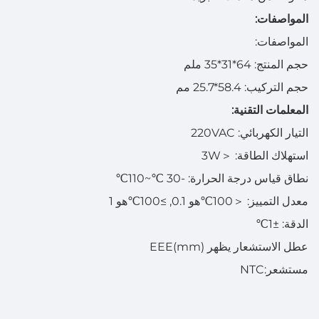
المواصفات:
المواصفات:
حجم المنتج: 64*31*35 ملم
حجم التركيب: 58.4*25.7 مم
المعلمات التقنية:
التيار الكهربائي: 220VAC
استهلاك الطاقة:
＜
3W
نطاق قياس درجة الحرارة: -30
℃
~110
℃
معدل التمييز:
＜
100
℃
هو 0.1,
≥
100
℃
هو 1
الدقة:
±
1
℃
عطل الاستشعار يظهر EEE(mm)
مستشعر:NTC