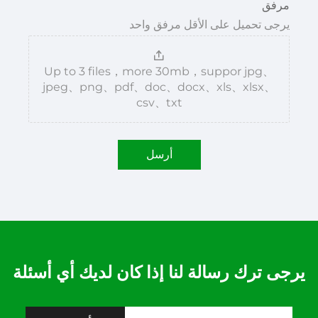
مرفق
يرجى تحميل على الأقل مرفق واحد
Up to 3 files，more 30mb，suppor jpg、
jpeg、png、pdf、doc、docx、xls、xlsx、
csv、txt
أرسل
يرجى ترك رسالة لنا إذا كان لديك أي أسئلة