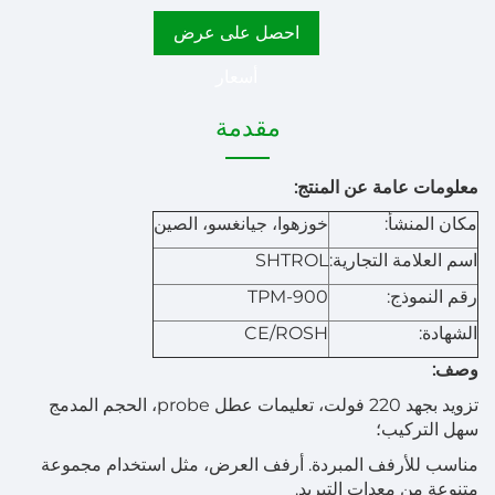
احصل على عرض
أسعار
مقدمة
معلومات عامة عن المنتج:
مكان المنشأ:
خوزهوا، جيانغسو، الصين
اسم العلامة التجارية:
SHTROL
رقم النموذج:
TPM-900
الشهادة:
CE/ROSH
وصف:
تزويد بجهد 220 فولت، تعليمات عطل probe، الحجم المدمج
سهل التركيب؛
مناسب للأرفف المبردة. أرفف العرض، مثل استخدام مجموعة
متنوعة من معدات التبريد.