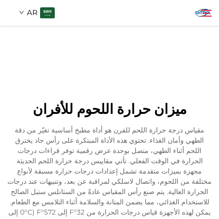
AR
معلومات عنا
بحث
منتجات
ميزان حرارة اللحوم للأفران
اتصل بنا
مقياس درجة حرارة اللحم للفرن هو أداة مطبخ أساسية تغيّر من دقة
الطهي وأمان الغذاء. تحتوي هذه الأداة المبتكرة على رأس حاد يخترق
اللحم أثناء الطهي، متصل بوحدة عرض رقمية توفر قراءات درجات
الحرارة في الوقت الفعلي. تأتي مقاييس درجة حرارة اللحم الحديثة
مجهزة بميزات متقدمة تشمل إعدادات درجات حرارة مسبقة لأنواع
مختلفة من اللحوم، واتصال لاسلكي لمراقبة عن بعد، وتنبيهات عند درجات
الحرارة العالية. يتم صنع رأس المقياس عادةً من الستانلس ستيل الصالح
للاستخدام الغذائي، مما يضمن المتانة والسلامة أثناء التلامس مع الطعام.
يمكن لهذه الأجهزة قياس درجات الحرارة من 32°F إلى 572°F (0°C إلى