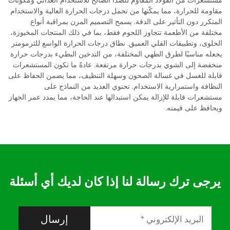
مستشعرات من الفولاذ المقاوم للصدأ الصالح للاستخدام الغذائي ومكونات
مقاومة للحرارة، مما يمكّنها من تحمل درجات الحرارة العالية والاستخدام
المتكرر دون التأثير على الدقة. يسمح التصميم المرن بمراقبة أنواع
مختلفة من الأطعمة تتجاوز اللحوم فقط، بما في ذلك المنتجات المخبوزة،
الحلوى، وتطبيقات القلي العميق. نطاق درجات الحرارة الواسع للثرمومتر
يجعله مناسبًا لطرق الطهي المختلفة، من التدخين البطيء بدرجات حرارة
منخفضة إلى الشوي بدرجات حرارة مرتفعة. عادةً ما تكون المستشعرات
قابلة للغسل في غسالة الصحون وسهلة التنظيف، مما يضمن الحفاظ على
النظافة واستمرارية الاستخدام. تحتوي العديد من النماذج على
مستشعرات قابلة للإزالة يمكن استبدالها عند الحاجة، مما يمدد عمر الجهاز
ويحافظ على قيمته.
يرجى ترك رسالة لنا إذا كان لديك أي أسئلة
إرسال