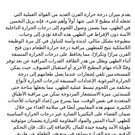
يقدم ميزان درجة حرارة الفرن العديد من الفوائد العملية التي
تجعله أداة مطبخ لا غنى عنها. أولاً وأهم شيء، فإنه يزيل التخمين
في الطهي، مما يضمن وصول اللحوم إلى درجات الحرارة الداخلية
الآمنة دون الإفراط في الطهي. هذه الدقة تؤدي إلى وجبات
مطبوخة بشكل مثالي، لذيذة وآمنة للتناول في كل مرة. الوظيفة
اللاسلكية تتيح للمطهين مراقبة درجة حرارة الطعام دون فتح
الفرن مرارًا وتكرارًا، مما يحافظ على درجات الحرارة المتسقة
أثناء الطهي ويقلل من هدر الطاقة. القدرات المراقبة عن بعد توفر
وقتًا لأداء مهام المطبخ الأخرى أو استقبال الضيوف، حيث يمكن
للمستخدمين تلقي إشعارات عندما يصل طعامهم إلى درجة
الحرارة المرغوبة. الإعدادات المسبقة لدرجات الحرارة لأنواع
مختلفة من اللحوم تبسط عملية الطهي، مما يجعلها متاحة حتى
للمبتدئين. ميزة الاستشعار المزدوجة تمكن من مراقبة الأطباق
المتعددة في نفس الوقت، مما يسرع من إعداد الوجبات للأحداث
الكبيرة. تسهم هذه المقاييس أيضًا في سلامة الغذاء من خلال
ضمان القضاء على البكتيريا الضارة عبر درجات الحرارة المناسبة
للطهي. البناء المتين والمواد المقاومة للحرارة يضمنان موثوقية
طويلة الأمد وقيمة جيدة للمال. بالإضافة إلى ذلك، فإن التحكم
الدقيق بدرجة الحرارة يساعد في منع هدر الطعام عن طريق