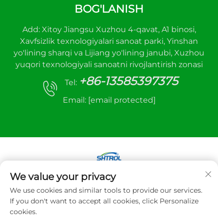
BOG'LANISH
Add: Xitoy Jiangsu Xuzhou 4-qavat, A1 binosi,
Xavfsizlik texnologiyalari sanoat parki, Yinshan
yo'lining sharqi va Lijiang yo'lining janubi, Xuzhou
yuqori texnologiyali sanoatni rivojlantirish zonasi
+86-13585397375
Tel:
Email:
[email protected]
We value your privacy
Mualliflik huquqi © 2025 Xuzhou sanhe avtomatik
We use cookies and similar tools to provide our services.
boshqaruv uskunalari Co.,LTD. Barcha huquqlar
If you don't want to accept all cookies, click Personalize
himoyalangan
cookies.
Maxfiylik siyosati