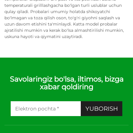
temperaturali grilllashgacha bo'lgan turli uslublar uchun
qulay qiladi. Probalari umumiy holatda shikoyatchi
bo'lmagan va toza qilish oson, to'g'ri giyohni saqlash va
uzun davom etishini ta'minlaydi. Katta model probalar
ajratilishi mumkin va kerak bo'lsa almashtirilishi mumkin,
uskuna hayoti va qiymatini uzaytiradi.
Savolaringiz bo'lsa, iltimos, bizga
xabar qoldiring
YUBORISH