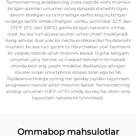
Termometrning probkasining o'sha vaqtida olishi mumkin
bo'lgan qismlari umuman oshiq darajada stailashtirilgan,
davom etadigan va ta'mirlashga xavfsiz bog'liq bo'lgan
ovqatga qarshi ishlab chiqilgan. Ushbu qurilmalar 32°F dan
572°F (0°C dan 300°C) gacha bo'lgan haroratni o'lchay
oladi, bu esa turli piyasa usullari uchun jihatli hisoblanadi.
Keng ashular dual yoki bir necha probkalardan foydalanishi
mumkin, bu esa turli go'sht to'rtburchaklari yoki taomlarni
bir vaqtda nazorat qilish imkonini beradi. Digital kengash
umuman joriy harorat va maqsad haroratini ko'rsatadi,
shunda ba'zi eng yaxshi modellar dedikatsiya qilingan
ilovalar orqali smartphone aloqasi bilan ega bo'lib,
foydalanuvchilarga uyning har qanday joyidan tayyorlash
progressini nazorat qilish imkonini beradi. Termometrning
aniqligi umuman ±1.8°F (±1°C) ichida, bu esa har doim aniq
tayyorlash natijalarini ta'minlaydi.
Ommabop mahsulotlar