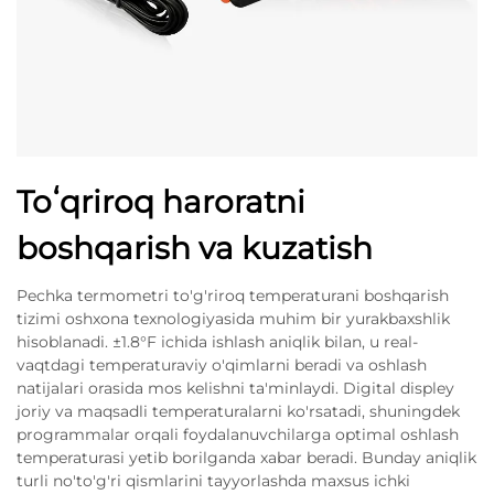
Toʻqriroq haroratni
boshqarish va kuzatish
Pechka termometri to'g'riroq temperaturani boshqarish
tizimi oshxona texnologiyasida muhim bir yurakbaxshlik
hisoblanadi. ±1.8°F ichida ishlash aniqlik bilan, u real-
vaqtdagi temperaturaviy o'qimlarni beradi va oshlash
natijalari orasida mos kelishni ta'minlaydi. Digital displey
joriy va maqsadli temperaturalarni ko'rsatadi, shuningdek
programmalar orqali foydalanuvchilarga optimal oshlash
temperaturasi yetib borilganda xabar beradi. Bunday aniqlik
turli no'to'g'ri qismlarini tayyorlashda maxsus ichki