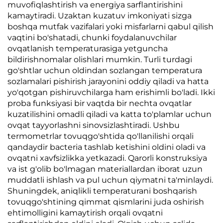
muvofiqlashtirish va energiya sarflantirishini
kamaytiradi. Uzaktan kuzatuv imkoniyati sizga
boshqa mutfak vazifalari yoki misfarlarni qabul qilish
vaqtini bo'shatadi, chunki foydalanuvchilar
ovqatlanish temperaturasiga yetguncha
bildirishnomalar olishlari mumkin. Turli turdagi
go'shtlar uchun oldindan sozlangan temperatura
sozlamalari pishirish jarayonini oddiy qiladi va hatta
yo'qotgan pishiruvchilarga ham erishimli bo'ladi. Ikki
proba funksiyasi bir vaqtda bir nechta ovqatlar
kuzatilishini omadli qiladi va katta to'plamlar uchun
ovqat tayyorlashni sinovsizlashtiradi. Ushbu
termometrlar tovuqgo'shtida qo'llanilishi orqali
qandaydir bacteria tashlab ketishini oldini oladi va
ovqatni xavfsizlikka yetkazadi. Qarorli konstruksiya
va ist g'olib bo'lmagan materiallardan iborat uzun
muddatli ishlash va pul uchun qiymatni ta'minlaydi.
Shuningdek, aniqlikli temperaturani boshqarish
tovuqgo'shtining qimmat qismlarini juda oshirish
ehtimolligini kamaytirish orqali ovqatni