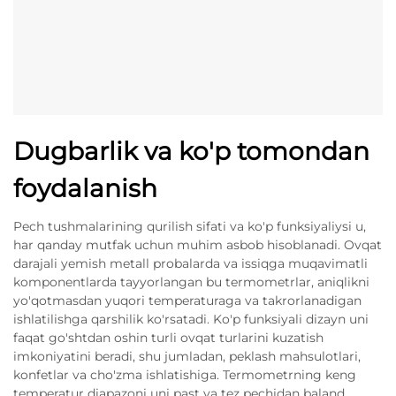
Dugbarlik va ko'p tomondan
foydalanish
Pech tushmalarining qurilish sifati va ko'p funksiyaliysi u,
har qanday mutfak uchun muhim asbob hisoblanadi. Ovqat
darajali yemish metall probalarda va issiqga muqavimatli
komponentlarda tayyorlangan bu termometrlar, aniqlikni
yo'qotmasdan yuqori temperaturaga va takrorlanadigan
ishlatilishga qarshilik ko'rsatadi. Ko'p funksiyali dizayn uni
faqat go'shtdan oshin turli ovqat turlarini kuzatish
imkoniyatini beradi, shu jumladan, peklash mahsulotlari,
konfetlar va cho'zma ishlatishiga. Termometrning keng
temperatur diapazoni uni past va tez pechidan baland