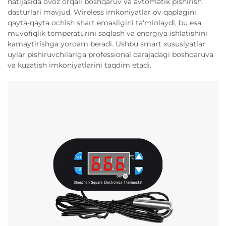
natijasida ovoz orqali boshqaruv va avtomatik pishirish
dasturlari mavjud. Wireless imkoniyatlar ov qaplagini
qayta-qayta ochish shart emasligini ta'minlaydi, bu esa
muvofiqlik temperaturini saqlash va energiya ishlatishini
kamaytirishga yordam beradi. Ushbu smart xususiyatlar
uylar pishiruvchilariga professional darajadagi boshqaruva
va kuzatish imkoniyatlarini taqdim etadi.