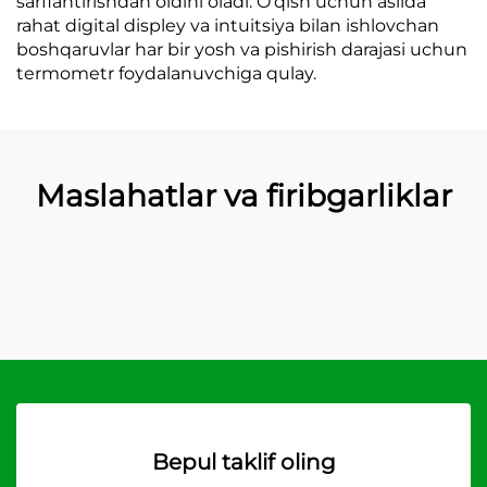
sarflantirishdan oldini oladi. O'qish uchun aslida
rahat digital displey va intuitsiya bilan ishlovchan
boshqaruvlar har bir yosh va pishirish darajasi uchun
termometr foydalanuvchiga qulay.
Maslahatlar va firibgarliklar
Bepul taklif oling