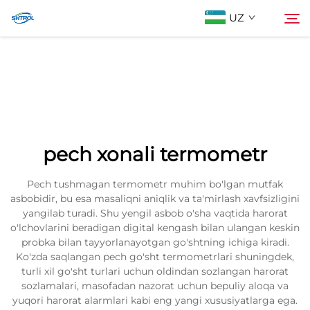
UZ
Biz Haqimizda
Qidiruv
Mahsulotlar
pech xonali termometr
Biz bilan bog'lanish
Pech tushmagan termometr muhim bo'lgan mutfak
asbobidir, bu esa masaliqni aniqlik va ta'mirlash xavfsizligini
yangilab turadi. Shu yengil asbob o'sha vaqtida harorat
o'lchovlarini beradigan digital kengash bilan ulangan keskin
probka bilan tayyorlanayotgan go'shtning ichiga kiradi.
Ko'zda saqlangan pech go'sht termometrlari shuningdek,
turli xil go'sht turlari uchun oldindan sozlangan harorat
sozlamalari, masofadan nazorat uchun bepuliy aloqa va
yuqori harorat alarmlari kabi eng yangi xususiyatlarga ega.