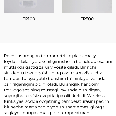
TP100
TP300
Pech tushmagan termometri ko'plab amaliy
foydalar bilan yetakchiligini ishona beradi, bu esa uni
mutfakda qattiq zaruriy vosita qiladi. Birinchi
sirtidan, u tovuqgo'shtining oson va xavfsiz ichki
temperaturaga yetib borishini ta'minlaydi va juda
oshirilganligini oldini oladi. Bu aniqlik har doim
tovuqgo'shtining mustaqil ravishda pishirilgan,
suyuqli va xavfsiz ovqatlariga olib keladi. Wireless
funksiyasi sodda ovqatning temperaturasini pechni
bir necha marta ochib yopish shart emasligi orqali
saqlaydi, bunga amal qilish temperaturani