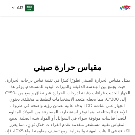
AR
معلومات عنا
بحث
منتجات
مقياس حرارة صيني
اتصل بنا
يمثل مقياس الحرارة الصيني تطورًا كبيرًا في تقنية قياس درجات الحرارة،
حيث يجمع بين الهندسة الدقيقة والميزات الودية للمستخدم. يوفر هذا
الجهاز الحديث قراءات دقيقة لدرجات الحرارة عبر نطاق واسع من -50°C
إلى 300°C، مما يجعله متعدد الاستخدامات لتطبيقات مختلفة. يحتوي
الجهاز على شاشة LCD بدقة عالية تضمن رؤية واضحة في ظروف
الإضاءة المختلفة، بينما توفر استشعارته المصنوعة من الفولاذ المقاوم
للصدأ قياسات موثوقة سواء في السوائل أو المواد شبه الصلبة. يدمج
المقياس تقنية مستشعر متقدمة تقدم القراءات خلال ثوانٍ، مما يعزز
الكفاءة في البيئات المهنية والمنزلية. ومع تصنيف مقاومة الماء IPX5، فإنه