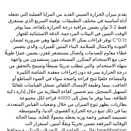
يقدم ميزان الحرارة الصيني العديد من المزايا العملية التي تجعله
أداة أساسية في مختلف التطبيقات. توقيته السريع الذي يستغرق
فقط 2-3 ثوانٍ يضمن مراقبة درجة الحرارة بكفاءة، مما يوفر
الوقت الثمين في البيئات المزدحمة. الدقة الاستثنائية للجهاز
±0.1°C توفر قراءات يمكن الاعتماد عليها وهي ضرورية لضمان
الجودة والامتثال للسلامة. البناء المتين للميزان، والذي يتضمن
غطاء مقاوم للصدمات واتصال مستشعر مُعزز، يضمن عمرًا طويلًا
حتى مع الاستخدام المتكرر. المستخدمون يستفيدون من واجهة
سهلة الاستخدام، والتي تتطلب تدريبًا بسيطًا وتسمح بالتحقق من
درجة الحرارة بسرعة دون إجراءات معقدة. الشاشة الكبيرة
والمضاءة خلفيًا تتيح قراءة واضحة سواء في الضوء الساطع أو
الخافت، بينما وظيفة الإمساك التلقائي تسجل القياسات تلقائيًا
لتسهيل التسجيل. يتم تحسين كفاءة البطارية من خلال إدارة ذكية
للطاقة، مما يوفر ما يصل إلى 4000 قراءة لكل مجموعة
بطاريات. يظهر تنوع الميزان من خلال وضعيات القياس المتعددة،
بما في ذلك تتبع درجة الحرارة القصوى، الدنيا، والمتوسطة.
تصميمه الصغير وخفة وزنه يجعله محمولًا للغاية، بينما الحالة
الوقائية المرفقة تضمن تخزينًا ونقلًا آمنين. استقرار الت
headibration يقلل من الحاجة إلى التعديلات المتكررة ويحافظ