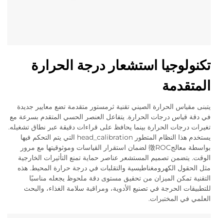
تكنولوجيا استشعار درجة الحرارة
المتقدمة
يتبنى مقياس الحرارة الصيني تقنية ثرمستور متقدمة تضع معايير جديدة
في دقة قياس درجات الحرارة. يتفاعل العنصر الحسي المتقدم بسرعة مع
تغيرات درجات الحرارة بينما يحافظ على قراءات دقيقة عبر نطاق تشغيله.
يستخدم هذا النظام المتطور head_calibration التي يتم التحكم فيها
بواسطة معالج徵ROC لضمان استقرار القياسات وموثوقيتها مع مرور
الوقت. يتضمن تصميم المستشعر عناصر حماية تمنع التأثيرات الخارجية
مثل الحقول الكهرومغناطيسية والتقلبات في درجة حرارة المحيط. هذه
التقنية تمكن الميزان من تحقيق مستوى دقة ملحوظ يجعله مناسبًا
للتطبيقات الحرجة في تصنيع الأدوية، ومراقبة سلامة الغذاء، والبحث
العلمي في المختبرات.