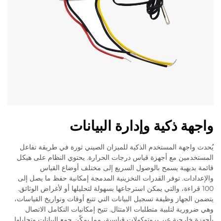
واجهة ذكية وإدارة البيانات
يُحدث واجهة المستخدم الذكية للميزان الصيني ثورة في طريقة تفاعل
المستخدمين مع أجهزة قياس درجات الحرارة. يحتوي النظام على هيكل
قائمة بديهية يسمح بالوصول السريع إلى مختلف أوضاع القياس
والإعدادات. توفر القدرات التخزينية المدمجة إمكانية حفظ ما يصل إلى
100 قراءة، والتي يمكن استرجاعها بسهولة لتحليلها أو لأغراض الوثائق.
يتضمن الجهاز وظيفة تسجيل البيانات التي تتبع أوقات وتواريخ القياسات،
وهي ضرورية لتلبية متطلبات الامتثال. تتيح إمكانيات التكامل الاتصال
بأجهزة خارجية عبر بروتوكولات قياسية، مما يمكّن جمع البيانات وتحليلها