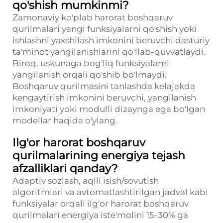
qo'shish mumkinmi?
Zamonaviy ko'plab harorat boshqaruv
qurilmalari yangi funksiyalarni qo'shish yoki
ishlashni yaxshilash imkonini beruvchi dasturiy
ta'minot yangilanishlarini qo'llab-quvvatlaydi.
Biroq, uskunaga bog'liq funksiyalarni
yangilanish orqali qo'shib bo'lmaydi.
Boshqaruv qurilmasini tanlashda kelajakda
kengaytirish imkonini beruvchi, yangilanish
imkoniyati yoki modulli dizaynga ega bo'lgan
modellar haqida o'ylang.
Ilg'or harorat boshqaruv
qurilmalarining energiya tejash
afzalliklari qanday?
Adaptiv sozlash, aqlli isish/sovutish
algoritmlari va avtomatlashtirilgan jadval kabi
funksiyalar orqali ilg'or harorat boshqaruv
qurilmalari energiya iste'molini 15-30% ga