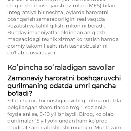
chiqarishni boshqarish tizimlari (MES) bilan
integratsiya bir nechta joylarda haroratni
boshqarish samaradorligini real vaqtda
kuzatish va tahlil qilish imkonini beradi.
Bunday imkoniyatlar oldindan aniqlash
maqsadidagi texnik xizmat ko'rsatish hamda
doimiy takomillashtirish tashabbuslarini
qo'llab-quvvatlaydi.
Koʻpincha soʻraladigan savollar
Zamonaviy haroratni boshqaruvchi
qurilmaning odatda umri qancha
bo'ladi?
Sifatli haroratni boshqaruvchi qurilma odatda
belgilangan sharoitlarda to'g'ri sozlanib
foydalanilsa, 8-10 yil ishlaydi. Biroq, ko'plab
qurilmalar 15 yil yoki undan ham ko'proq
muddat samarali ishlashi mumkin. Muntazam