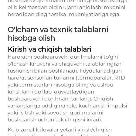
boshqaruv qurilmalari tizimdagi nosozliklarga
olib kelmasdan oldin ularni aniqlash imkonini
beradigan diagnostika imkoniyatlariga ega.
O'lcham va texnik talablarni
hisobga olish
Kirish va chiqish talablari
Haroratni boshqaruvchi qurilmalarni to'g'ri
o'lchash kiruvchi va chiquvchi talablaringizni
tushunish bilan boshlanadi. Foydalanadigan
harorat sensorlari turlarini (termoparalar, RTD
yoki termistorlar) hisobga oling va ushbu
kirishlarni qo'llab-quvvatlaydigan
boshqaruvchi qurilmani tanlang. Chiqish
variantlariga oddigina rele, kuchlanish impulsi
yoki isitish yoki sovutish qurilmalarini
boshqarish uchun tok chiqishi kiradi.
Ko'p zonalik ilovalar yetarli kirish/chiqish