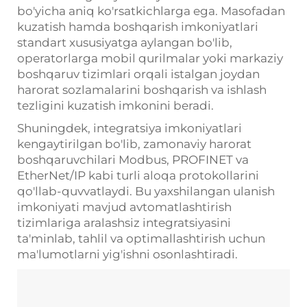
bo'yicha aniq ko'rsatkichlarga ega. Masofadan
kuzatish hamda boshqarish imkoniyatlari
standart xususiyatga aylangan bo'lib,
operatorlarga mobil qurilmalar yoki markaziy
boshqaruv tizimlari orqali istalgan joydan
harorat sozlamalarini boshqarish va ishlash
tezligini kuzatish imkonini beradi.
Shuningdek, integratsiya imkoniyatlari
kengaytirilgan bo'lib, zamonaviy harorat
boshqaruvchilari Modbus, PROFINET va
EtherNet/IP kabi turli aloqa protokollarini
qo'llab-quvvatlaydi. Bu yaxshilangan ulanish
imkoniyati mavjud avtomatlashtirish
tizimlariga aralashsiz integratsiyasini
ta'minlab, tahlil va optimallashtirish uchun
ma'lumotlarni yig'ishni osonlashtiradi.