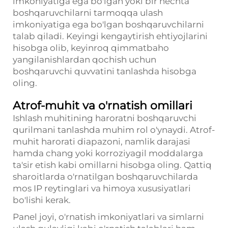
imkoniyatiga ega bo'lgan yoki bir nechta
boshqaruvchilarni tarmoqqa ulash
imkoniyatiga ega bo'lgan boshqaruvchilarni
talab qiladi. Keyingi kengaytirish ehtiyojlarini
hisobga olib, keyinroq qimmatbaho
yangilanishlardan qochish uchun
boshqaruvchi quvvatini tanlashda hisobga
oling.
Atrof-muhit va o'rnatish omillari
Ishlash muhitining haroratni boshqaruvchi
qurilmani tanlashda muhim rol o'ynaydi. Atrof-
muhit harorati diapazoni, namlik darajasi
hamda chang yoki korroziyagil moddalarga
ta'sir etish kabi omillarni hisobga oling. Qattiq
sharoitlarda o'rnatilgan boshqaruvchilarda
mos IP reytinglari va himoya xususiyatlari
bo'lishi kerak.
Panel joyi, o'rnatish imkoniyatlari va simlarni