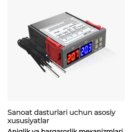
Sanoat dasturlari uchun asosiy
xususiyatlar
Aniqlik va barqarorlik mexanizmlari