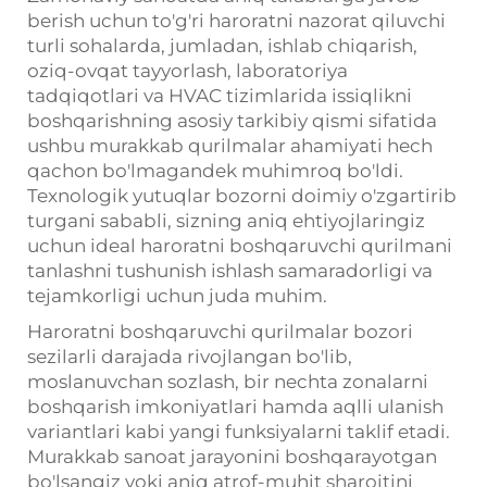
berish uchun to'g'ri
haroratni nazorat qiluvchi
turli sohalarda, jumladan, ishlab chiqarish,
oziq-ovqat tayyorlash, laboratoriya
tadqiqotlari va HVAC tizimlarida issiqlikni
boshqarishning asosiy tarkibiy qismi sifatida
ushbu murakkab qurilmalar ahamiyati hech
qachon bo'lmagandek muhimroq bo'ldi.
Texnologik yutuqlar bozorni doimiy o'zgartirib
turgani sababli, sizning aniq ehtiyojlaringiz
uchun ideal haroratni boshqaruvchi qurilmani
tanlashni tushunish ishlash samaradorligi va
tejamkorligi uchun juda muhim.
Haroratni boshqaruvchi qurilmalar bozori
sezilarli darajada rivojlangan bo'lib,
moslanuvchan sozlash, bir nechta zonalarni
boshqarish imkoniyatlari hamda aqlli ulanish
variantlari kabi yangi funksiyalarni taklif etadi.
Murakkab sanoat jarayonini boshqarayotgan
bo'lsangiz yoki aniq atrof-muhit sharoitini