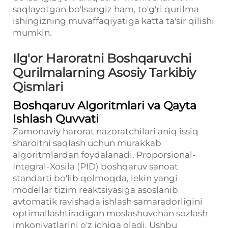
saqlayotgan bo'lsangiz ham, to'g'ri qurilma
ishingizning muvaffaqiyatiga katta ta'sir qilishi
mumkin.
Ilg'or Haroratni Boshqaruvchi
Qurilmalarning Asosiy Tarkibiy
Qismlari
Boshqaruv Algoritmlari va Qayta
Ishlash Quvvati
Zamonaviy harorat nazoratchilari aniq issiq
sharoitni saqlash uchun murakkab
algoritmlardan foydalanadi. Proporsional-
Integral-Xosila (PID) boshqaruv sanoat
standarti bo'lib qolmoqda, lekin yangi
modellar tizim reaktsiyasiga asoslanib
avtomatik ravishada ishlash samaradorligini
optimallashtiradigan moslashuvchan sozlash
imkoniyatlarini o'z ichiga oladi. Ushbu