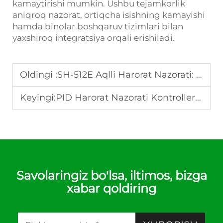
kamaytirishi mumkin. Ushbu tejamkorlik
aniqroq nazorat, ortiqcha isishning kamayishi
hamda binolar boshqaruv tizimlari bilan
yaxshiroq integratsiya orqali erishiladi.
Oldingi :
SH-512E Aqlli Harorat Nazorati: Fullgauge bilan Moslashuvchan Dizaynli Aniqlik va Ishonchlilik
Keyingi:
PID Harorat Nazorati Kontrollerini Sozlash: Qadam-qadam Ko'rsatma
Savolaringiz bo'lsa, iltimos, bizga
xabar qoldiring