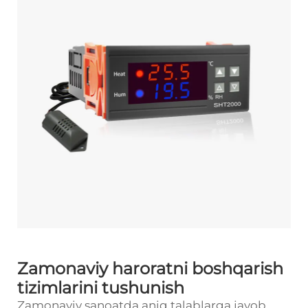
Zamonaviy haroratni boshqarish
tizimlarini tushunish
Zamonaviy sanoatda aniq talablarga javob