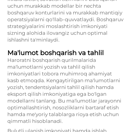
uchun murakkab modellar bir nechta
boshqaruv konturlarini va murakkab mantiqiy
operatsiyalarni qo'llab-quvvatlaydi. Boshqaruv
strategiyalarini moslashtirish imkoniyati
sizning alohida ilovangiz uchun optimal
ishlashni ta'minlaydi.
Ma'lumot boshqarish va tahlil
Haroratni boshqarish qurilmalarida
ma'lumotlarni yozish va tahlil qilish
imkoniyatlari tobora muhimroq ahamiyat
kasb etmoqda. Kengaytirilgan ma'lumotlarni
yozish, tendentsiyalarni tahlil qilish hamda
eksport qilish imkoniyatiga ega bo'lgan
modellarni tanlang. Bu ma'lumotlar jarayonni
optimallashtirish, nosozliklarni bartaraf etish
hamda me'yoriy talablarga rioya etish uchun
qimmatli hisoblanadi.
Bulutli ulanish imkoniyati hamda ishlab