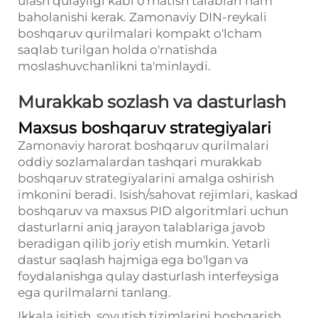
ulash qulayligi kabi o'rnatish talablari ham
baholanishi kerak. Zamonaviy DIN-reykali
boshqaruv qurilmalari kompakt o'lcham
saqlab turilgan holda o'rnatishda
moslashuvchanlikni ta'minlaydi.
Murakkab sozlash va dasturlash
Maxsus boshqaruv strategiyalari
Zamonaviy harorat boshqaruv qurilmalari
oddiy sozlamalardan tashqari murakkab
boshqaruv strategiyalarini amalga oshirish
imkonini beradi. Isish/sahovat rejimlari, kaskad
boshqaruv va maxsus PID algoritmlari uchun
dasturlarni aniq jarayon talablariga javob
beradigan qilib joriy etish mumkin. Yetarli
dastur saqlash hajmiga ega bo'lgan va
foydalanishga qulay dasturlash interfeysiga
ega qurilmalarni tanlang.
Ikkala isitish, sovutish tizimlarini boshqarish