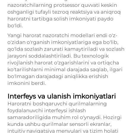
nazoratchilarning protsessor quvvati keskin
oshganligi tufayli tezroq reaktsiya va aniqroq
haroratni tartibga solish imkoniyati paydo
bo'ldi.
Yangi harorat nazoratchi modellari endi o'z-
o'zidan o'rganish imkoniyatlariga ega bo'lib,
qo'lda sozlash zarurati kamaytiriladi va sozlash
jarayoni soddalashtiriladi. Bu texnologik
rivojlanish harorat o'zgarishlarini va ortiqcha
ko'tarilishlarni minimal darajada saqlab, ilgari
bo'lmagan darajadagi aniqlikka erishish
imkonini berdi.
Interfeys va ulanish imkoniyatlari
Haroratni boshqaruvchi qurilmalarning
foydalanuvchi interfeysi ishlash
samaradoriligida muhim rol o'ynaydi. Hozirgi
kunda ushbu qurilmalar sensorli ekranlar,
intuitiv navigatsiya menyulari va tizim holati