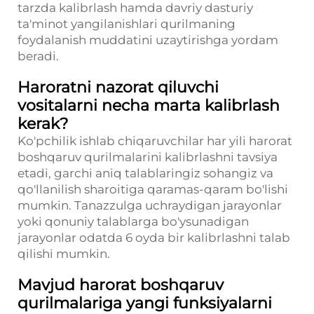
tarzda kalibrlash hamda davriy dasturiy
ta'minot yangilanishlari qurilmaning
foydalanish muddatini uzaytirishga yordam
beradi.
Haroratni nazorat qiluvchi
vositalarni necha marta kalibrlash
kerak?
Ko'pchilik ishlab chiqaruvchilar har yili harorat
boshqaruv qurilmalarini kalibrlashni tavsiya
etadi, garchi aniq talablaringiz sohangiz va
qo'llanilish sharoitiga qaramas-qaram bo'lishi
mumkin. Tanazzulga uchraydigan jarayonlar
yoki qonuniy talablarga bo'ysunadigan
jarayonlar odatda 6 oyda bir kalibrlashni talab
qilishi mumkin.
Mavjud harorat boshqaruv
qurilmalariga yangi funksiyalarni