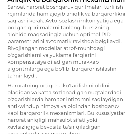
Sanoat harorat boshqaruv qurilmalari turli ish
rejimlarida ham ajoyib aniqlik va barqarorlikni
saqlashi kerak. Avto-sozlash imkoniyatiga ega
bo'lgan qurilmalarni tanlang, bu sizning
alohida maqsadingiz uchun optimal PID
parametrlarini avtomatik ravishda belgilaydi.
Rivojlangan modellar atrof-muhitdagi
o'zgarishlarni va yuklama farqlarini
kompensatsiya qiladigan murakkab
algoritmlarga ega bo'lib, barqaror ishlashni
ta'minlaydi.
Haroratning ortiqcha ko'tarilishini oldini
oladigan va katta sozlanadigan nuqtalardagi
o'zgarishlarda ham tor intizomni saqlaydigan
anti-windup himoya va oldindan boshqaruv
kabi barqarorlik mexanizmlari. Bu xususiyatlar
harorat aniqligi mahsulot sifati yoki
xavfsizligiga bevosita ta'sir qiladigan
jarayonlarda ayniqsa muhim.