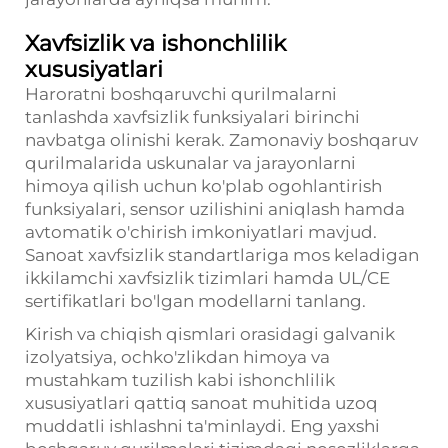
Xavfsizlik va ishonchlilik
xususiyatlari
Haroratni boshqaruvchi qurilmalarni
tanlashda xavfsizlik funksiyalari birinchi
navbatga olinishi kerak. Zamonaviy boshqaruv
qurilmalarida uskunalar va jarayonlarni
himoya qilish uchun ko'plab ogohlantirish
funksiyalari, sensor uzilishini aniqlash hamda
avtomatik o'chirish imkoniyatlari mavjud.
Sanoat xavfsizlik standartlariga mos keladigan
ikkilamchi xavfsizlik tizimlari hamda UL/CE
sertifikatlari bo'lgan modellarni tanlang.
Kirish va chiqish qismlari orasidagi galvanik
izolyatsiya, ochko'zlikdan himoya va
mustahkam tuzilish kabi ishonchlilik
xususiyatlari qattiq sanoat muhitida uzoq
muddatli ishlashni ta'minlaydi. Eng yaxshi