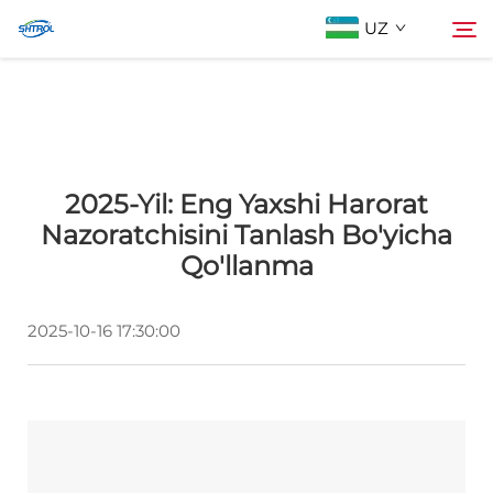
UZ
Biz Haqimizda
Qidiruv
2025-Yil: Eng Yaxshi Harorat
Mahsulotlar
Nazoratchisini Tanlash Bo'yicha
Qo'llanma
Biz bilan bog'lanish
2025-10-16 17:30:00