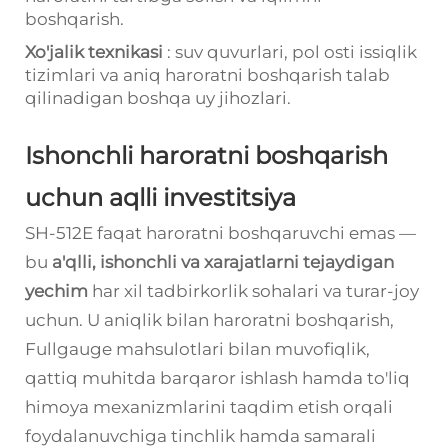
boshqarish.
Xo'jalik texnikasi
: suv quvurlari, pol osti issiqlik
tizimlari va aniq haroratni boshqarish talab
qilinadigan boshqa uy jihozlari.
Ishonchli haroratni boshqarish
uchun aqlli investitsiya
SH-512E faqat haroratni boshqaruvchi emas —
bu
a'qlli, ishonchli va xarajatlarni tejaydigan
yechim
har xil tadbirkorlik sohalari va turar-joy
uchun. U aniqlik bilan haroratni boshqarish,
Fullgauge mahsulotlari bilan muvofiqlik,
qattiq muhitda barqaror ishlash hamda to'liq
himoya mexanizmlarini taqdim etish orqali
foydalanuvchiga tinchlik hamda samarali