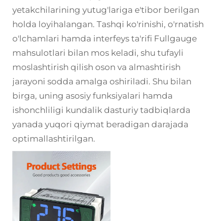
yetakchilarining yutug'lariga e'tibor berilgan
holda loyihalangan. Tashqi ko'rinishi, o'rnatish
o'lchamlari hamda interfeys ta'rifi Fullgauge
mahsulotlari bilan mos keladi, shu tufayli
moslashtirish qilish oson va almashtirish
jarayoni sodda amalga oshiriladi. Shu bilan
birga, uning asosiy funksiyalari hamda
ishonchliligi kundalik dasturiy tadbiqlarda
yanada yuqori qiymat beradigan darajada
optimallashtirilgan.