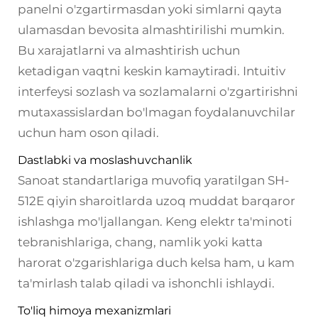
panelni o'zgartirmasdan yoki simlarni qayta
ulamasdan bevosita almashtirilishi mumkin.
Bu xarajatlarni va almashtirish uchun
ketadigan vaqtni keskin kamaytiradi. Intuitiv
interfeysi sozlash va sozlamalarni o'zgartirishni
mutaxassislardan bo'lmagan foydalanuvchilar
uchun ham oson qiladi.
Dastlabki va moslashuvchanlik
Sanoat standartlariga muvofiq yaratilgan SH-
512E qiyin sharoitlarda uzoq muddat barqaror
ishlashga mo'ljallangan. Keng elektr ta'minoti
tebranishlariga, chang, namlik yoki katta
harorat o'zgarishlariga duch kelsa ham, u kam
ta'mirlash talab qiladi va ishonchli ishlaydi.
To'liq himoya mexanizmlari