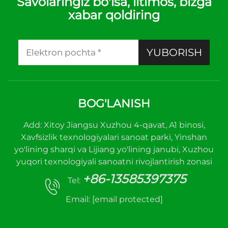
Savolaringiz bo'lsa, iltimos, bizga
xabar qoldiring
YUBORISH
BOG'LANISH
Add: Xitoy Jiangsu Xuzhou 4-qavat, A1 binosi,
Xavfsizlik texnologiyalari sanoat parki, Yinshan
yo'lining sharqi va Lijiang yo'lining janubi, Xuzhou
yuqori texnologiyali sanoatni rivojlantirish zonasi
+86-13585397375
Tel:
Email:
[email protected]