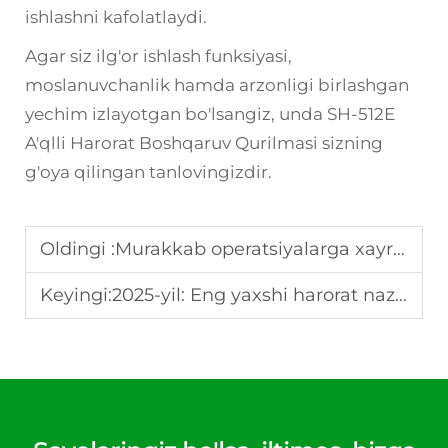
ishlashni kafolatlaydi.
Agar siz ilg'or ishlash funksiyasi,
moslanuvchanlik hamda arzonligi birlashgan
yechim izlayotgan bo'lsangiz, unda
SH-512E
A'qlli Harorat Boshqaruv Qurilmasi
sizning
g'oya qilingan tanlovingizdir.
Oldingi :
Murakkab operatsiyalarga xayr! WiFi termostat: Aqlli sovutilishni boshqarish uchun yakuniy yechim
Keyingi:
2025-yil: Eng yaxshi harorat nazoratchisini tanlash bo'yicha qo'llanma