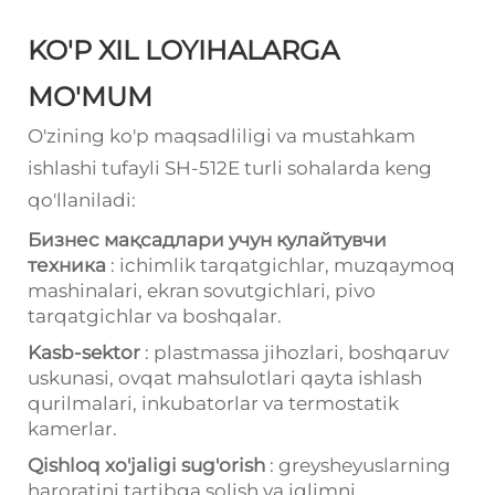
KO'P XIL LOYIHALARGA
MO'MUM
O'zining ko'p maqsadliligi va mustahkam
ishlashi tufayli SH-512E turli sohalarda keng
qo'llaniladi:
Бизнес мақсадлари учун кулайтувчи
техника
: ichimlik tarqatgichlar, muzqaymoq
mashinalari, ekran sovutgichlari, pivо
tarqatgichlar va boshqalar.
Kasb-sektor
: plastmassa jihozlari, boshqaruv
uskunasi, ovqat mahsulotlari qayta ishlash
qurilmalari, inkubatorlar va termostatik
kamerlar.
Qishloq xo'jaligi sug'orish
: greysheyuslarning
haroratini tartibga solish va iqlimni