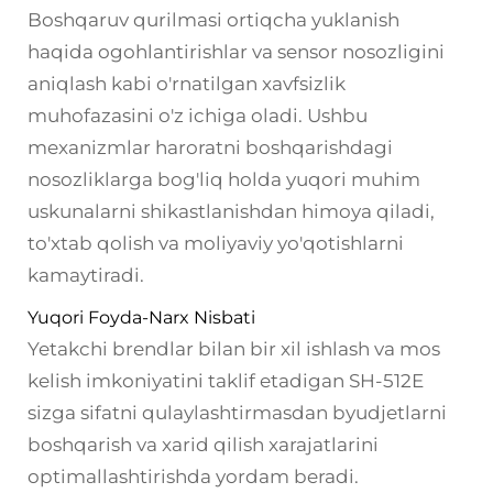
Boshqaruv qurilmasi ortiqcha yuklanish
haqida ogohlantirishlar va sensor nosozligini
aniqlash kabi o'rnatilgan xavfsizlik
muhofazasini o'z ichiga oladi. Ushbu
mexanizmlar haroratni boshqarishdagi
nosozliklarga bog'liq holda yuqori muhim
uskunalarni shikastlanishdan himoya qiladi,
to'xtab qolish va moliyaviy yo'qotishlarni
kamaytiradi.
Yuqori Foyda-Narx Nisbati
Yetakchi brendlar bilan bir xil ishlash va mos
kelish imkoniyatini taklif etadigan SH-512E
sizga sifatni qulaylashtirmasdan byudjetlarni
boshqarish va xarid qilish xarajatlarini
optimallashtirishda yordam beradi.