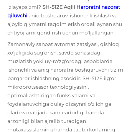
izlayapsizmi?
SH-512E Aqlli
Haroratni nazorat
qiluvchi
aniq boshqaruv, ishonchli ishlash va
ajoyib qiymatni taqdim etish orqali aynan shu
ehtiyojlarni qondirish uchun mo'ljallangan.
Zamonaviy sanoat avtomatizatsiyasi, qishloq
xo'jaligida sug'orish, savdo sohasidagi
muzlatish yoki uy-ro'zg'ordagi asboblarda
ishonchli va aniq haroratni boshqaruvchi tizim
barqaror ishlashning asosidir. SH-512E ilg'or
mikroprotsessor texnologiyasini,
optimallashtirilgan funksiyalarni va
foydalanuvchiga qulay dizaynni o'z ichiga
oladi va natijada samaradorligi hamda
arzonligi bilan ajralib turadigan
mutaxassislarning hamda tadbirkorlarning