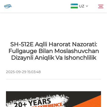
UZ
Biz Haqimizda
Qidiruv
SH-512E Aqlli Harorat Nazorati:
Mahsulotlar
Fullgauge Bilan Moslashuvchan
Dizaynli Aniqlik Va Ishonchlilik
Biz bilan bog'lanish
2025-09-29 15:03:48