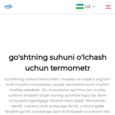
UZ
Biz Haqimizda
Qidiruv
Mahsulotlar
go'shtning suhuni o'lchash
Biz bilan bog'lanish
uchun termometr
Go'shtning suhovi termometri, masaliy va ovqatni sog'lom
turib turishni innovatsion usulda osonlashtiruvchi muhim
mutfak asbobidir. Bu innovatsion qurilma, tez va aniq
suhovni aniqlash orqali sizning go'shtlaringiz har doim
to'liq pishirilganligiga ishonch hosil qiladi. Termometr
obodli, rustaviyl stail proba ega bo'lib, u shuningdek
farqlilik go'sht tursalariga oson kirib boradi va suhovni ikki