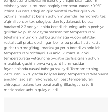
temperatur o'lchovlarini istisnoiy aniqlik bilan taqdim
etishda yotadi, umuman haqiqiy temperaturadan ±0.9°F
ichida. Bu darajadagi aniqlik ovqatni xavfsiz qilish va
optimal maslohat berish uchun muhimdir. Termometr tez
o'qimli sensor texnologiyasidan foydalanadi, bu esa
harakatni 2-3 soniya ichida beradi, shuning uchun pech yoki
grilldan ko'p ishlor qaytarmasdan tez temperaturani
tekshirish mumkin. Ushbu qurilmaga yuqori sifatdagi
rustal stail proba qo'shilgan bo'lib, bu proba hatta katta
gusht to'rtmog'idagi markazga yetib boradi va aniq ichki
temperaturani o'lchaydi. Bu aniqlik, maxsus ichki
temperaturaga yetguncha ovqatni xavfsiz qilish uchun
murakkab gusht, nonva va gusht hammasidan
foydalanishda xususi bahoga sazlaydi. Termometrning
-58°F dan 572°F gacha bo'lgan keng temperaturaralashuvda
aniqlikni saqlash imkoniyati, uni past temperaturali
chiroqdan baland temperaturali grilllashgacha turli
maslohatlar uchun qulay qiladi.