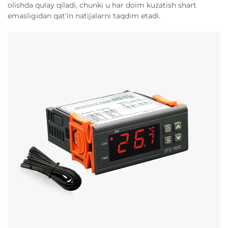
olishda qulay qiladi, chunki u har doim kuzatish shart
emasligidan qat'in natijalarni taqdim etadi.