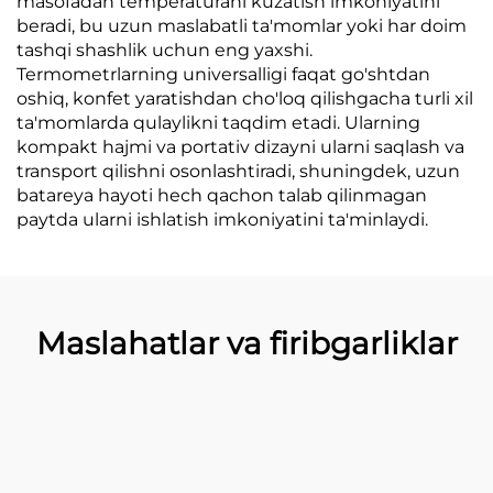
masofadan temperaturani kuzatish imkoniyatini
beradi, bu uzun maslabatli ta'momlar yoki har doim
tashqi shashlik uchun eng yaxshi.
Termometrlarning universalligi faqat go'shtdan
oshiq, konfet yaratishdan cho'loq qilishgacha turli xil
ta'momlarda qulaylikni taqdim etadi. Ularning
kompakt hajmi va portativ dizayni ularni saqlash va
transport qilishni osonlashtiradi, shuningdek, uzun
batareya hayoti hech qachon talab qilinmagan
paytda ularni ishlatish imkoniyatini ta'minlaydi.
Maslahatlar va firibgarliklar