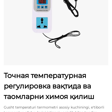
Точная температурная
регулировка вақтида ва
таомларни химоя қилиш
Gusht temperaturi termometri asosiy kuchiningi, e'tiborli