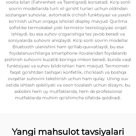
vosita bilan (Fahrenheit va Tsentigrad) korsatadi. Ko'p sonli
sovrin modellarida turli xil go'sht turlari uchun oldindan
sozlangan suhovlar, avtomatik o'chish funktsiyasi va yaxshi
ko'rinish uchun orqaga ishorali displey mavjud. Qurilma
sofistike termokabel yoki termistor texnologiyasi orqali
ishlaydi, bu esa suhov o'zgarishiga tez javob beradi va
soniyalarda suhovni aniqlaydi. Ko'p sonli sovrin modellar
Bluetooth ulanishini ham qo'llab-quvvatlaydi, bu esa
foydalanuvchilarga smartphone ilovalaridan foydalanib
pishirish suhovini kuzatib boringa imkon beradi, bunda vaqt
funktsiyasi va suhov bildirishlari ham mavjud. Termometr
faqat go'shtdan tashqari konfetlik, cho'klash va boshqa
ovqatlar suhovini tekshirish uchun ham qulay. Uning suv
ostida ishlash qobiliyati va oson tozalash uchun dizayni, bu
asbobni hem uy mutfaklarida, hem de professional
mutfaklarda muhim qo'shimcha sifatida qoldiradi.
Yangi mahsulot tavsiyalari