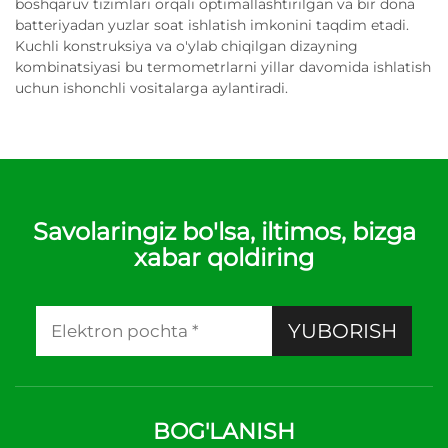
boshqaruv tizimlari orqali optimallashtirilgan va bir dona
batteriyadan yuzlar soat ishlatish imkonini taqdim etadi.
Kuchli konstruksiya va o'ylab chiqilgan dizayning
kombinatsiyasi bu termometrlarni yillar davomida ishlatish
uchun ishonchli vositalarga aylantiradi.
Savolaringiz bo'lsa, iltimos, bizga
xabar qoldiring
YUBORISH
BOG'LANISH