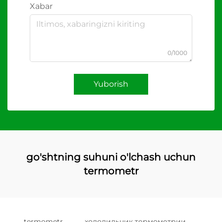
Xabar
0/1000
Yuborish
go'shtning suhuni o'lchash uchun
termometr
termometr
холодильник термометрии