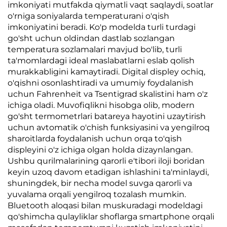
imkoniyati mutfakda qiymatli vaqt saqlaydi, soatlar
o'rniga soniyalarda temperaturani o'qish
imkoniyatini beradi. Ko'p modelda turli turdagi
go'sht uchun oldindan dastlab sozlangan
temperatura sozlamalari mavjud bo'lib, turli
ta'momlardagi ideal maslabatlarni eslab qolish
murakkabligini kamaytiradi. Digital displey ochiq,
o'qishni osonlashtiradi va umumiy foydalanish
uchun Fahrenheit va Tsentigrad skalistini ham o'z
ichiga oladi. Muvofiqlikni hisobga olib, modern
go'sht termometrlari batareya hayotini uzaytirish
uchun avtomatik o'chish funksiyasini va yengilroq
sharoitlarda foydalanish uchun orqa to'qish
displeyini o'z ichiga olgan holda dizaynlangan.
Ushbu qurilmalarining qarorli e'tibori iloji boridan
keyin uzoq davom etadigan ishlashini ta'minlaydi,
shuningdek, bir necha model suvga qarorli va
yuvalama orqali yengilroq tozalash mumkin.
Bluetooth aloqasi bilan muskuradagi modeldagi
qo'shimcha qulayliklar shoflarga smartphone orqali