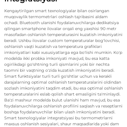
Kengaytirilgan smart texnologiyalar bilan osirlangan
muqovaylik termometrlari oshlash tajribasini aldam
ochadi. Bluetooth ulanishi foydalanuvchilarga dedikatsiya
qilingan smartphone ilovalar orqali eng yaxshisi 90 metr
masofadan oshlanish temperaturasini kuzatish imkoniyatini
beradi. Ushbu ilovalar custom temperaturalar bog'lovchisi,
oshlanish vaqti kuzatish va temperatura grafiklari
imkoniyatlari kabi xususiyatlarga ega bo'lishi mumkin. Ko'p
modelda ikki probka imkoniyati mavjud, bu esa katta
ogirlikdagi go'shtning turli qismlarini yoki bir nechta
taomni bir vaqtning o'zida kuzatish imkoniyatini beradi.
Smart funktsiyalar turli turli go'shtlar uchun va kerakli
darajalarning optimal oshlanish temperaturalarini oldindan
sozlash imkoniyatini taqdim etadi, bu esa optimal oshlanish
temperaturalarini eslab qolish shart emasligini ta'minlaydi.
Ba'zi mashxur modelda bulut ulanishi ham mavjud, bu esa
foydalanuvchilarga oshlanish profilini saqlash va reseptlarni
boshqa foydalanuvchilar bilan ulash imkoniyatini beradi.
Smart texnologiyalar integratsiyasi bu termometrlarni
maxsus oshlanish sesiyalari, shaur maqsadlarida yoki dam