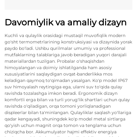
Davomiylik va amaliy dizayn
Kuchli va qulaylik orasidagi mustaqil muvofiqlik modern
go'sht termometrlarining konstruksiyasi va dizaynida yorak
paydo bo'ladi. Ushbu qurilmalar umumiy va professional
mutfaklarning talablariga javob beradigan yuqori darajali
materiallardan tuzilgan. Probalar o'shaqishdan
himoyalangan va doimiy ishlatilganda ham asosiy
xususiyatlarini saqlaydigan ovqat-banderlikka mos
keladigan qaymoq to'qimadan yasalgan. Ko'p model IP67
suv himoyalash reytingiga ega, ularni suv to'qida qulay
ravishda tozalashga imkon beradi. Ergonomik dizayn
komfortli erga bilan va turli yorug'lik shartlari uchun qulay
ravishda o'qiladigan, orqa tomoni yorliqlanadigan
displeerlar bilan ta'minlangan. Qulayliklar saqlash yo'llariga
qadar kengayadi, shuningdek ko'p model metal sirtlarga
qo'yish uchun magnit orqa tomon va tenglama uchun
chiziqcha bor. Akkumulyator hajmi effektiv energiya