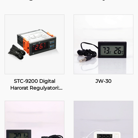
STC-9200 Digital
JW-30
Harorat Regulyatori:
Sanoat va Tijoriy
Ta'riflarda Ko'p Maqomli
Haroratni Boshqarish