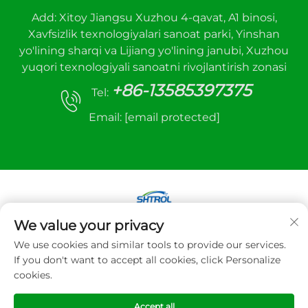
Add: Xitoy Jiangsu Xuzhou 4-qavat, A1 binosi,
Xavfsizlik texnologiyalari sanoat parki, Yinshan
yo'lining sharqi va Lijiang yo'lining janubi, Xuzhou
yuqori texnologiyali sanoatni rivojlantirish zonasi
+86-13585397375
Tel:
Email:
[email protected]
We value your privacy
Mualliflik huquqi © 2025 Xuzhou sanhe avtomatik
We use cookies and similar tools to provide our services.
boshqaruv uskunalari Co.,LTD. Barcha huquqlar
If you don't want to accept all cookies, click Personalize
himoyalangan
cookies.
Maxfiylik siyosati
Accept all