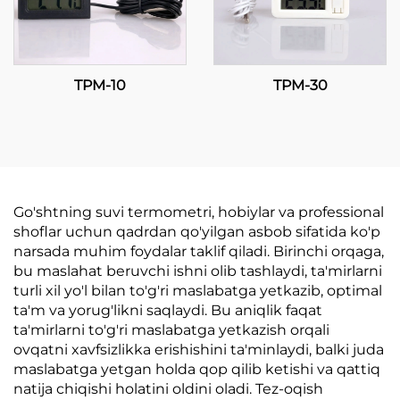
TPM-10
TPM-30
Go'shtning suvi termometri, hobiylar va professional
shoflar uchun qadrdan qo'yilgan asbob sifatida ko'p
narsada muhim foydalar taklif qiladi. Birinchi orqaga,
bu maslahat beruvchi ishni olib tashlaydi, ta'mirlarni
turli xil yo'l bilan to'g'ri maslabatga yetkazib, optimal
ta'm va yorug'likni saqlaydi. Bu aniqlik faqat
ta'mirlarni to'g'ri maslabatga yetkazish orqali
ovqatni xavfsizlikka erishishini ta'minlaydi, balki juda
maslabatga yetgan holda qop qilib ketishi va qattiq
natija chiqishi holatini oldini oladi. Tez-oqish