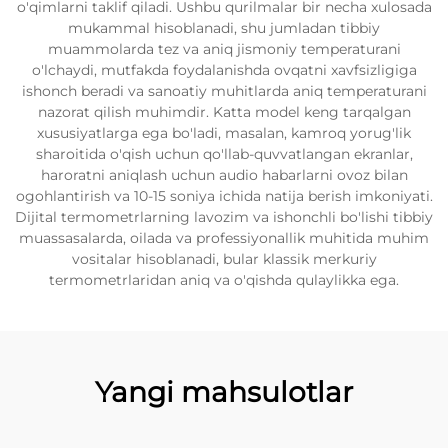
o'qimlarni taklif qiladi. Ushbu qurilmalar bir necha xulosada
mukammal hisoblanadi, shu jumladan tibbiy
muammolarda tez va aniq jismoniy temperaturani
o'lchaydi, mutfakda foydalanishda ovqatni xavfsizligiga
ishonch beradi va sanoatiy muhitlarda aniq temperaturani
nazorat qilish muhimdir. Katta model keng tarqalgan
xususiyatlarga ega bo'ladi, masalan, kamroq yorug'lik
sharoitida o'qish uchun qo'llab-quvvatlangan ekranlar,
haroratni aniqlash uchun audio habarlarni ovoz bilan
ogohlantirish va 10-15 soniya ichida natija berish imkoniyati.
Dijital termometrlarning lavozim va ishonchli bo'lishi tibbiy
muassasalarda, oilada va professiyonallik muhitida muhim
vositalar hisoblanadi, bular klassik merkuriy
termometrlaridan aniq va o'qishda qulaylikka ega.
Yangi mahsulotlar