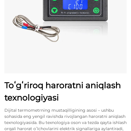
Toʻgʻriroq haroratni aniqlash
texnologiyasi
Dijital termometrning mustaqilligining asosi – ushbu
sohasida eng yengil ravishda rivojlangan haroratni aniqlash
texnologiyasida. Bu texnologiya oson va tezda qayta ishlash
orqali harorat oʻlchovlarini elektrik signallariga aylantiradi,