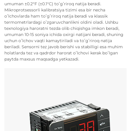
umuman ±0.2°F (±0.1°C) toʻgʻriroq natija beradi.
Mikroprotsessorli kalibratsiya tizimi esa bir necha
oʻlchovlarda ham toʻgʻriroq natija beradi va klassik
termometrlardagi oʻzgaruvchanlikni oldini oladi. Ushbu
texnologiya haroratni tezda olib chiqishga imkon beradi,
umuman 10-15 soniya ichida oxirgi natijani beradi, shuning
uchun oʻlchov vaqti kamaytiriladi va toʻgʻriroq natija
beriladi. Sensorni tez javob berishi va stabilligi esa muhim
holatlarda tez va qadrdor harorat oʻlchovi kerak boʻlgan
paytda maxsus maqsadga yetkazadi.