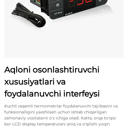
Aqloni osonlashtiruvchi
xususiyatlari va
foydalanuvchi interfeysi
Kuchli raqamli termometrlar foydalanuvchi tajribasini va
funksionalligini yaxshilash uchun ishlab chiqarilgan
zamonaviy vositalarni o'z ichiga oladi. Katta, orqa to'qisi
bor LCD displey temperaturani aniq va o'qilishi yoqin