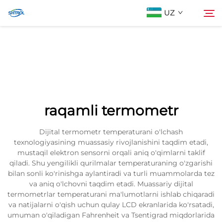
UZ
Biz Haqimizda
Qidiruv
Mahsulotlar
raqamli termometr
Biz bilan bog'lanish
Dijital termometr temperaturani o'lchash
texnologiyasining muassasiy rivojlanishini taqdim etadi,
mustaqil elektron sensorni orqali aniq o'qimlarni taklif
qiladi. Shu yengilikli qurilmalar temperaturaning o'zgarishi
bilan sonli ko'rinishga aylantiradi va turli muammolarda tez
va aniq o'lchovni taqdim etadi. Muassariy dijital
termometrlar temperaturani ma'lumotlarni ishlab chiqaradi
va natijalarni o'qish uchun qulay LCD ekranlarida ko'rsatadi,
umuman o'qiladigan Fahrenheit va Tsentigrad miqdorlarida