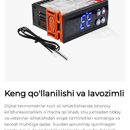
Keng qo'llanilishi va lavozimli
Dijital termometrlar turli xil ishlatilishlarida istisnoiy
koʻpfunksionallikni oʻrtacha qoʻshadi, shu jumladan tibbiy
va veterinar ishlatishidan ovqat ta'minotlari xizmatiga va
sanoat muhitiga qadar. Suvdan qorunmay qurilmagan