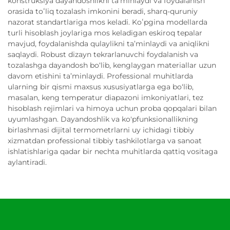
konstruksiya dayandoshlikni ta’minlaydi va foydalanish
orasida toʻliq tozalash imkonini beradi, sharq-quruniy
nazorat standartlariga mos keladi. Koʻpgina modellarda
turli hisoblash joylariga mos keladigan eskiroq tepalar
mavjud, foydalanishda qulaylikni ta’minlaydi va aniqlikni
saqlaydi. Robust dizayn tekrarlanuvchi foydalanish va
tozalashga dayandosh bo‘lib, kenglaygan materiallar uzun
davom etishini ta’minlaydi. Professional muhitlarda
ularning bir qismi maxsus xususiyatlarga ega bo‘lib,
masalan, keng temperatur diapazoni imkoniyatlari, tez
hisoblash rejimlari va himoya uchun proba qopqalari bilan
uyumlashgan. Dayandoshlik va ko'pfunksionallikning
birlashmasi dijital termometrlarni uy ichidagi tibbiy
xizmatdan professional tibbiy tashkilotlarga va sanoat
ishlatishlariga qadar bir nechta muhitlarda qattiq vositaga
aylantiradi.