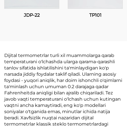
JDP-22
TP101
Dijital termometrlar turli xil muammolarga qarab
temperaturani o'lchashda ularga qarama-qarashli
tanlov sifatida ishlatilishini ta'minlaydigan ko'p
narsada jiddiy foydalar taklif qiladi. Ularning asosiy
foydasi - yuqori aniqlik, har doim ishonchli o'qimlarni
ta'minlash uchun umuman 0.2 darajaga qadar
Fahrenheitda aniqligi bilan ajralib chiqariladi. Tez
javob vaqti temperaturani o'lchash uchun kutingan
vaqtni ancha kamaytiradi, eng ko'p modellari
soniyalar o'tganida emas, minutlar ichida natija
beradi. Xavfsizlik nuqtai nazaridan dijital
termometrlar klassik steklo termometrlardagi