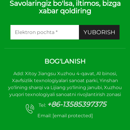
Savolaringiz bo'lsa, iltimos, bizga
xabar qoldiring
YUBORISH
BOG'LANISH
Add: Xitoy Jiangsu Xuzhou 4-qavat, A1 binosi,
Xavfsizlik texnologiyalari sanoat parki, Yinshan
yo'lining sharqi va Lijiang yo'lining janubi, Xuzhou
yuqori texnologiyali sanoatni rivojlantirish zonasi
+86-13585397375
Tel:
Email:
[email protected]