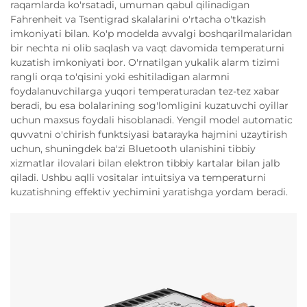
raqamlarda ko'rsatadi, umuman qabul qilinadigan
Fahrenheit va Tsentigrad skalalarini o'rtacha o'tkazish
imkoniyati bilan. Ko'p modelda avvalgi boshqarilmalaridan
bir nechta ni olib saqlash va vaqt davomida temperaturni
kuzatish imkoniyati bor. O'rnatilgan yukalik alarm tizimi
rangli orqa to'qisini yoki eshitiladigan alarmni
foydalanuvchilarga yuqori temperaturadan tez-tez xabar
beradi, bu esa bolalarining sog'lomligini kuzatuvchi oyillar
uchun maxsus foydali hisoblanadi. Yengil model automatic
quvvatni o'chirish funktsiyasi batarayka hajmini uzaytirish
uchun, shuningdek ba'zi Bluetooth ulanishini tibbiy
xizmatlar ilovalari bilan elektron tibbiy kartalar bilan jalb
qiladi. Ushbu aqlli vositalar intuitsiya va temperaturni
kuzatishning effektiv yechimini yaratishga yordam beradi.