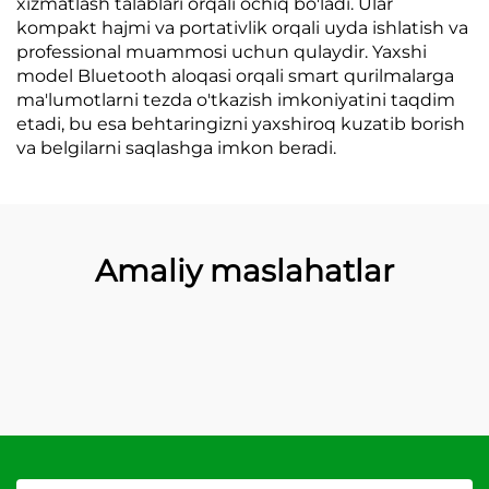
xizmatlash talablari orqali ochiq bo'ladi. Ular
kompakt hajmi va portativlik orqali uyda ishlatish va
professional muammosi uchun qulaydir. Yaxshi
model Bluetooth aloqasi orqali smart qurilmalarga
ma'lumotlarni tezda o'tkazish imkoniyatini taqdim
etadi, bu esa behtaringizni yaxshiroq kuzatib borish
va belgilarni saqlashga imkon beradi.
Amaliy maslahatlar