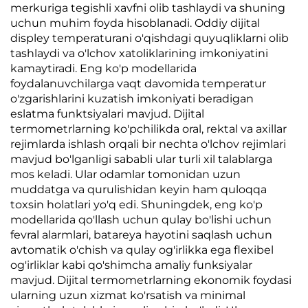
merkuriga tegishli xavfni olib tashlaydi va shuning
uchun muhim foyda hisoblanadi. Oddiy dijital
displey temperaturani o'qishdagi quyuqliklarni olib
tashlaydi va o'lchov xatoliklarining imkoniyatini
kamaytiradi. Eng ko'p modellarida
foydalanuvchilarga vaqt davomida temperatur
o'zgarishlarini kuzatish imkoniyati beradigan
eslatma funktsiyalari mavjud. Dijital
termometrlarning ko'pchilikda oral, rektal va axillar
rejimlarda ishlash orqali bir nechta o'lchov rejimlari
mavjud bo'lganligi sababli ular turli xil talablarga
mos keladi. Ular odamlar tomonidan uzun
muddatga va qurulishidan keyin ham quloqqa
toxsin holatlari yo'q edi. Shuningdek, eng ko'p
modellarida qo'llash uchun qulay bo'lishi uchun
fevral alarmlari, batareya hayotini saqlash uchun
avtomatik o'chish va qulay og'irlikka ega flexibel
og'irliklar kabi qo'shimcha amaliy funksiyalar
mavjud. Dijital termometrlarning ekonomik foydasi
ularning uzun xizmat ko'rsatish va minimal