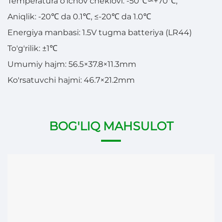
Temperatura o'lchov cheklovi: -50℃∽+70℃;
Aniqlik: -20℃ da 0.1℃, ≤-20℃ da 1.0℃
Energiya manbasi: 1.5V tugma batteriya (LR44)
To'g'rilik: ±1℃
Umumiy hajm: 56.5×37.8×11.3mm
Ko'rsatuvchi hajmi: 46.7×21.2mm
BOG'LIQ MAHSULOT