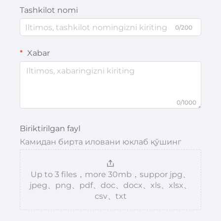
Tashkilot nomi
0/200
Xabar
0/1000
Biriktirilgan fayl
Камидан бирта иловани юклаб қўшинг
Up to 3 files，more 30mb，suppor jpg、
jpeg、png、pdf、doc、docx、xls、xlsx、
csv、txt