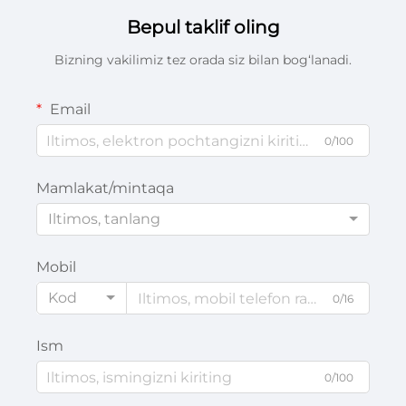
Bepul taklif oling
Bizning vakilimiz tez orada siz bilan bog‘lanadi.
Email
0/100
Mamlakat/mintaqa
Iltimos, tanlang
Mobil
Kod
0/16
Ism
0/100