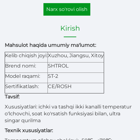
Narx so'rovi olish
Kirish
Mahsulot haqida umumiy ma'lumot:
Kelib chiqish joyi:
Xuzhou, Jiangsu, Xitoy
Brend nomi:
SHTROL
Model raqami:
ST-2
Sertifikatlash:
CE/ROSH
Tavsif:
Xususiyatlari: ichki va tashqi ikki kanalli temperatur
o'lchovchi, soat ko'rsatish funksiyasi bilan, ultra
singar qurilma
Texnik xususiyatlar: