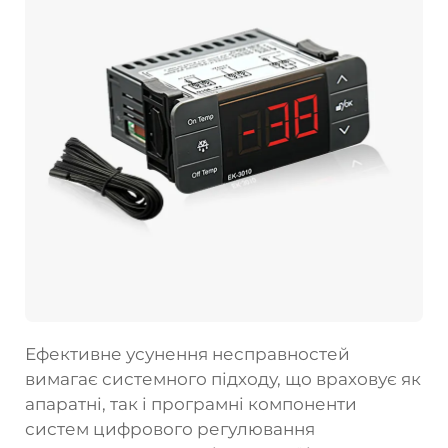
Ефективне усунення несправностей
вимагає системного підходу, що враховує як
апаратні, так і програмні компоненти
систем цифрового регулювання