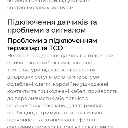
встановлювати прилад у клімат-
контрольованих корпусах.
Підключення датчиків та
проблеми з сигналом
Проблеми з підключенням
термопар та ТСО
Несправні з'єднання датчиків є головною
причиною похибок вимірювання
температури під час встановлення
цифрових регуляторів температури;
ослаблені клеми, корозійно ушкоджені
контакти та пошкоджені кабелі призводять
до переривчастих або повністю
некоректних показань. Для термопар
необхідно дотримуватися правильної
полярності та компенсації ефектів
сполучних переходів, тоді як для датчиків