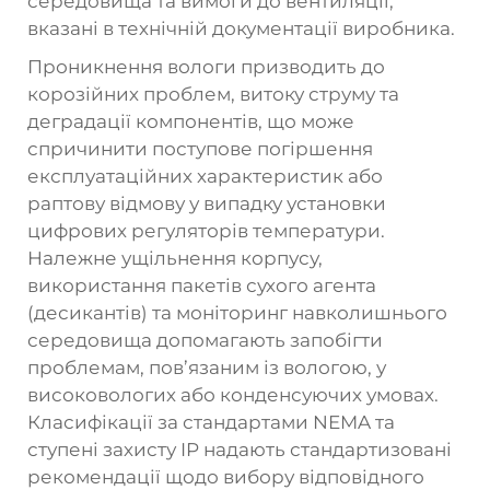
середовища та вимоги до вентиляції,
вказані в технічній документації виробника.
Проникнення вологи призводить до
корозійних проблем, витоку струму та
деградації компонентів, що може
спричинити поступове погіршення
експлуатаційних характеристик або
раптову відмову у випадку установки
цифрових регуляторів температури.
Належне ущільнення корпусу,
використання пакетів сухого агента
(десикантів) та моніторинг навколишнього
середовища допомагають запобігти
проблемам, пов’язаним із вологою, у
високовологих або конденсуючих умовах.
Класифікації за стандартами NEMA та
ступені захисту IP надають стандартизовані
рекомендації щодо вибору відповідного