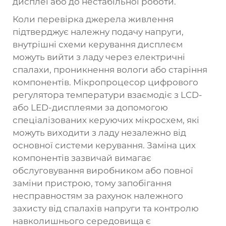
дисплеї або до нестабільної роботи.
Коли перевірка джерела живлення
підтверджує належну подачу напруги,
внутрішні схеми керування дисплеєм
можуть вийти з ладу через електричні
спалахи, проникнення вологи або старіння
компонентів. Мікропроцесор цифрового
регулятора температури взаємодіє з LCD-
або LED-дисплеями за допомогою
спеціалізованих керуючих мікросхем, які
можуть виходити з ладу незалежно від
основної системи керування. Заміна цих
компонентів зазвичай вимагає
обслуговування виробником або повної
заміни пристрою, тому запобігання
несправностям за рахунок належного
захисту від спалахів напруги та контролю
навколишнього середовища є