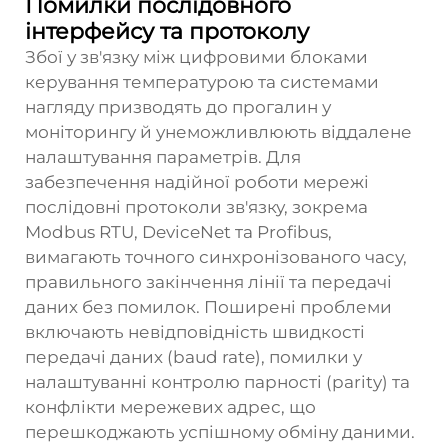
Помилки послідовного
інтерфейсу та протоколу
Збої у зв'язку між цифровими блоками
керування температурою та системами
нагляду призводять до прогалин у
моніторингу й унеможливлюють віддалене
налаштування параметрів. Для
забезпечення надійної роботи мережі
послідовні протоколи зв'язку, зокрема
Modbus RTU, DeviceNet та Profibus,
вимагають точного синхронізованого часу,
правильного закінчення лінії та передачі
даних без помилок. Поширені проблеми
включають невідповідність швидкості
передачі даних (baud rate), помилки у
налаштуванні контролю парності (parity) та
конфлікти мережевих адрес, що
перешкоджають успішному обміну даними.