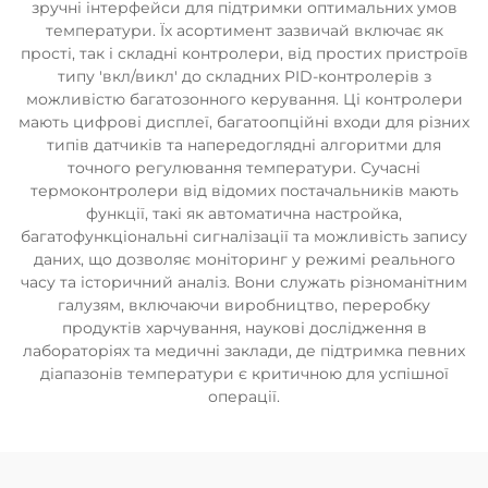
зручні інтерфейси для підтримки оптимальних умов
температури. Їх асортимент зазвичай включає як
прості, так і складні контролери, від простих пристроїв
типу 'вкл/викл' до складних PID-контролерів з
можливістю багатозонного керування. Ці контролери
мають цифрові дисплеї, багатоопційні входи для різних
типів датчиків та напередоглядні алгоритми для
точного регулювання температури. Сучасні
термоконтролери від відомих постачальників мають
функції, такі як автоматична настройка,
багатофункціональні сигналізації та можливість запису
даних, що дозволяє моніторинг у режимі реального
часу та історичний аналіз. Вони служать різноманітним
галузям, включаючи виробництво, переробку
продуктів харчування, наукові дослідження в
лабораторіях та медичні заклади, де підтримка певних
діапазонів температури є критичною для успішної
операції.