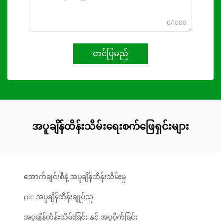
0/1000
တင်ပြမည်
အပူချိန်ထိန်းသိမ်းရေးစက်ဖြေရှင်းများ
အောက်ချင်းစီနဲ့ အပူချိန်ထိန်းသိမ်းမှု
plc အပူချိန်ထိန်းချုပ်သူ
အပူချိန်ထိန်းသိမ်းခြင်း နှင့် အပူပိုက်ခြင်း