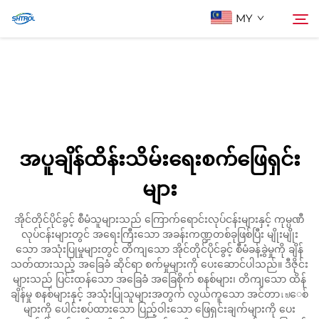
MY
ငါတို့အကြောင်း
ရှာဖွေမှု
ပစ္စည်းများ
အပူချိန်ထိန်းသိမ်းရေးစက်ဖြေရှင်း
အီးမေးလ်ဖြင့် ဆက်သွယ်ပါ
များ
အိုင်တိုင်ပိုင်ခွင့် စီမံသူများသည် ကြောက်ရောင်းလုပ်ငန်းများနှင့် ကုမ္ပဏီ
လုပ်ငန်းများတွင် အရေးကြီးသော အခန်းကဏ္ဍတစ်ခုဖြစ်ပြီး မျိုးမျိုး
သော အသုံးပြုမှုများတွင် တိကျသော အိုင်တိုင်ပိုင်ခွင့် စီမံခန့်ခွဲမှုကို ချိန်
သတ်ထားသည့် အခြေခံ ဆိုင်ရာ စက်မှုများကို ပေးဆောင်ပါသည်။ ဒီဇိုင်း
များသည် ပြင်းထန်သော အခြေခံ အခြေစိုက် စနစ်များ၊ တိကျသော ထိန်
ချိန်မှု စနစ်များနှင့် အသုံးပြုသူများအတွက် လွယ်ကူသော အင်တာเฟေစ်
များကို ပေါင်းစပ်ထားသော ပြည့်ဝါးသော ဖြေရှင်းချက်များကို ပေး