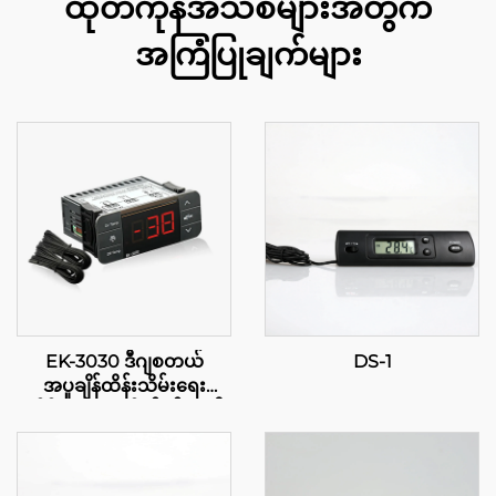
ထုတ်ကုန်အသစ်များအတွက်
အကြံပြုချက်များ
EK-3030 ဒီဂျစတယ်
DS-1
အပူချိန်ထိန်းသိမ်းရေး
ကိရိယာ: ឧုံးစိုက်နှင့် ကုမ္ပါ
နီလုပ်ငန်းအတွက် ဆန့်ကျင်း
သော အပူချိန်ထိန်းသိမ်းမှု