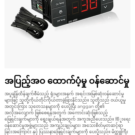
အပြည့်အဝ ထောက်ပံ့မှု ဝန်ဆောင်မှု
အပူချိန်ထိန်ချက်စီမံသည့် ရုံးများအနက် အရင်းအမြစ်ဆုံးဝန်ဆောင်မှု
များဖြင့် သူတို့ကိုယ်တိုင်ကိုယ်တာခွဲခြားနိုင်သည်။ သူတို့သည် ဝယ်ယူမှု
အတွင်းကြား သုတေသနများကို ပေးပို့ပြီး anggan တို့၏
အလိုအလျောက် ဖြစ်စေရန်အတွက် အကောင်းဆုံးဖြစ်သည့်
ဖြေရှင်းချက်များကို ရွေးချယ်ရန်အတွက် အကူအညီပေးသည်။ 媄ူးရေး
ဝန်ဆောင်မှုအဖွဲ့များသည် အကျဉ်းချုပ်များ၊ အသေးစိတ်မှတဆင့်ရာ
ခြင်းအကြောင်း နှင့် ပြဿနာဖြေရှင်းချက်များကို ပေးပို့သည်။ မိတ္တူကြီး