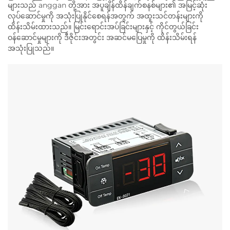
များသည် anggan တို့အား အပူချိန်ထိန်ချက်စနစ်များ၏ အမြင့်ဆုံး
လုပ်ဆောင်မှုကို အသုံးပြုနိုင်စေရန်အတွက် အထူးသင်တန်းများကို
ထိန်းသိမ်းထားသည်။ မြင်းရောင်းအပ်ခြင်းများနှင့် ကိုင်တွယ်ခြင်း
ဝန်ဆောင်မှုများကို ဒီဇိုင်းအတွင်း အဆင်မပြေမှုကို ထိန်းသိမ်းရန်
အသုံးပြုသည်။