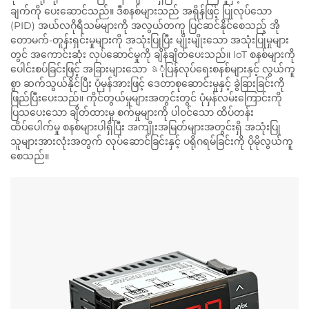
ချက်ကို ပေးဆောင်သည်။ ဒီစနစ်များသည် အရှိန်ဖြင့် ပြုလုပ်သော
(PID) အယ်လဂိုရီသမ်များကို အလွယ်တကူ ပြင်ဆင်နိုင်စေသည့် အို
တောမက်-တူန်းရှင်းမှုများကို အသုံးပြုပြီး မျိုးမျိုးသော အသုံးပြုမှုများ
တွင် အကောင်းဆုံး လုပ်ဆောင်မှုကို ချိန်ချိတ်ပေးသည်။ IoT စနစ်များကို
ပေါင်းစပ်ခြင်းဖြင့် အခြားများသော ឧုံပြန်လုပ်ရေးစနစ်များနှင့် လွယ်ကူ
စွာ ဆက်သွယ်နိုင်ပြီး ပုံမှန်အားဖြင့် ဒေတာစုဆောင်းမှုနှင့် ခွဲခြားခြင်းကို
ဖြည်ပြီးပေးသည်။ ကိုင်တွယ်မှုများအတွင်းတွင် ပုံမှန်လမ်းကြောင်းကို
ပြသပေးသော ချိတ်ထားမှု စက်မှုများကို ပါဝင်သော ထိပ်တန်း
ထိပ်ပေါက်မှု စနစ်များပါရှိပြီး အကျိုးအမြတ်များအတွင်းရှိ အသုံးပြု
သူများအားလုံးအတွက် လုပ်ဆောင်ခြင်းနှင့် ပရိုဂရမ်ခြင်းကို ပိုမိုလွယ်ကူ
စေသည်။