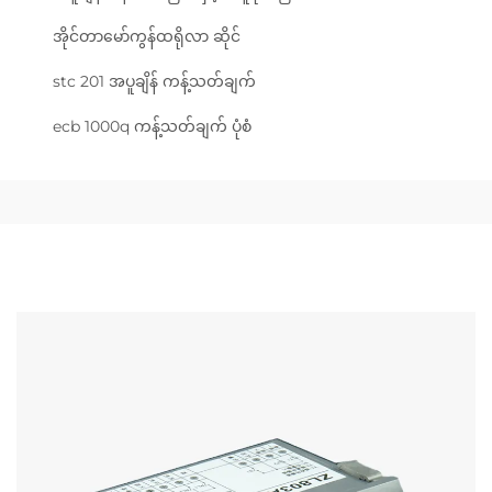
အိုင်တာမော်ကွန်ထရိုလာ ဆိုင်
stc 201 အပူချိန် ကန့်သတ်ချက်
ecb 1000q ကန့်သတ်ချက် ပုံစံ