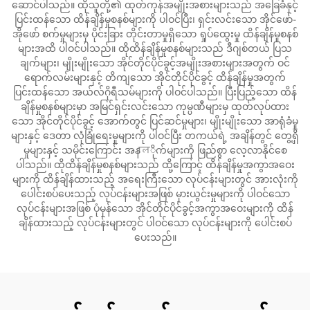
ဆောင်ပါသည်။ ထိုသူတို့၏ ထုတ်ကုန်အမျိုးအစားများသည် အခြေခံနှင့်
ပြင်းထန်သော ထိန်ချိန်မှုစနစ်များကို ပါဝင်ပြီး၊ ရှင်းလင်းသော အိုင်ဖော်-
အိုဖော် စက်မှုများမှ ပိုင်းခြား တိုင်းတာမှုရှိသော ရှုပ်ထွေးမှု ထိန်ချိန်မှုစနစ်
များအထိ ပါဝင်ပါသည်။ ထိုထိန်ချိန်မှုစနစ်များသည် ဒီဂျစ်တယ် ပြသ
ချက်များ၊ မျိုးမျိုးသော အိုင်တိုင်ပိုင်ခွင့်အမျိုးအစားများအတွက် ဝင်
ရောက်လမ်းများနှင့် တိကျသော အိုင်တိုင်ပိုင်ခွင့် ထိန်ချိန်မှုအတွက်
ပြင်းထန်သော အယ်လ်ဂိုရီသမ်များကို ပါဝင်ပါသည်။ ပြီးပြည့်သော ထိန်
ချိန်မှုစနစ်များမှာ အမြင်ရှင်းလင်းသော ကုမ္ပဏီများမှ ထုတ်လုပ်ထား
သော အိုင်တိုင်ပိုင်ခွင့် အောက်တွင် ပြင်ဆင်မှုများ၊ မျိုးမျိုးသော အာရုံခံမှု
များနှင့် ဒေတာ လုံခြုံရေးမှုများကို ပါဝင်ပြီး တကယ်ရဲ့ အချိန်တွင် တွေ့ရှိ
မှုများနှင့် သမိုင်းကြောင်း အနালိုက်များကို ဖြည်စွာ လေ့လာနိုင်စေ
ပါသည်။ ထိုထိန်ချိန်မှုစနစ်များသည် ထို့ကြောင့် ထိန်ချိန်မှုအကွာအဝေး
များကို ထိန်ချိန်ထားသည့် အရေးကြီးသော လုပ်ငန်းများတွင် အားလုံးကို
ပေါင်းစပ်ပေးသည့် လုပ်ငန်းများအဖြစ် မှားယွင်းမှုများကို ပါဝင်သော
လုပ်ငန်းများအဖြစ် ပုံမှန်သော အိုင်တိုင်ပိုင်ခွင့်အကွာအဝေးများကို ထိန်
ချိန်ထားသည့် လုပ်ငန်းများတွင် ပါဝင်သော လုပ်ငန်းများကို ပေါင်းစပ်
ပေးသည်။