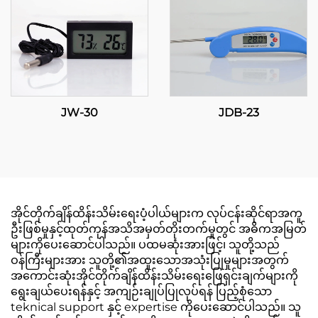
JW-30
JDB-23
အိုင်တိုက်ချိန်ထိန်းသိမ်းရေးပံ့ပါယ်များက လုပ်ငန်းဆိုင်ရာအကူ
ဦးဖြစ်မှုနှင့်ထုတ်ကုန်အသိအမှတ်တိုးတက်မှုတွင် အဓိကအမြတ်
များကိုပေးဆောင်ပါသည်။ ပထမဆုံးအားဖြင့်၊ သူတို့သည်
ဝန်ကြီးများအား သူတို့၏အထူးသောအသုံးပြုမှုများအတွက်
အကောင်းဆုံးအိုင်တိုက်ချိန်ထိန်းသိမ်းရေးဖြေရှင်းချက်များကို
ရွေးချယ်ပေးရန်နှင့် အကျဉ်းချုပ်ပြုလုပ်ရန် ပြည့်စုံသော
teknical support နှင့် expertise ကိုပေးဆောင်ပါသည်။ သူ