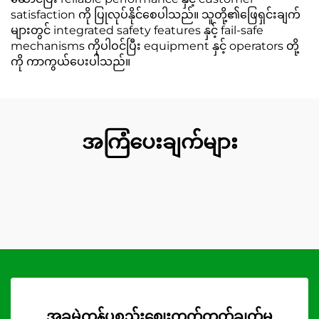
satisfaction ကို ပြုလုပ်နိုင်စေပါသည်။ သူတို့၏ဖြေရှင်းချက်
များတွင် integrated safety features နှင့် fail-safe
mechanisms ကိုပါဝင်ပြီး equipment နှင့် operators တို့
ကို ကာကွယ်ပေးပါသည်။
အကြံပေးချက်များ
အခမဲ့ကုန်ပစ္စည်းစျေးကွက်တွက်ချက်မှု