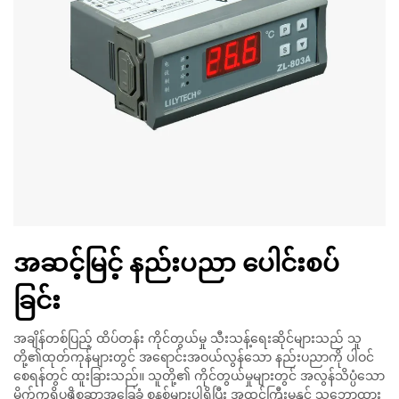
အဆင့်မြင့် နည်းပညာ ပေါင်းစပ်
ခြင်း
အချိန်တစ်ပြည့် ထိပ်တန်း ကိုင်တွယ်မှု သီးသန့်ရေးဆိုင်များသည် သူ
တို့၏ထုတ်ကုန်များတွင် အရောင်းအဝယ်လွန်သော နည်းပညာကို ပါဝင်
စေရန်တွင် ထူးခြားသည်။ သူတို့၏ ကိုင်တွယ်မှုများတွင် အလွန်သိပ္ပံသော
မိုက်ကရိုပရိုစেဆာအခြေခံ စနစ်များပါရှိပြီး အထင်ကြီးမှုနှင့် သဘောထား