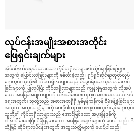
လုပ်ငန်းအမျိုးအစားအတိုင်း
ဖြေရှင်းချက်များ
အိုင်ဒပ်နယ်အမှတ်ထားသော ကိုင်တရိုလာများ၏ ဆိုင်ရာဖြစ်စဉ်များ
အတွက် ပြောင်းလဲခြင်းများကို ဖန်တီးခဲ့သည်။ ရုပ်ရှင်ဆိုင်ရာထုတ်လုပ်
ရေးတွင်၊ သူတို့၏ ကိုင်တရိုလာများသည် ပိုင်ခွင်ရှိသော မှတ်တမ်းတင်
ခြင်းများကို ပြုလုပ်ပြီး ကိုင်တရိုလာများသည် ကျွန်းစုံမှုအတွက် လိုအပ်
သော အခြေခံအချက်များကို ထိန်းသိမ်းပေးသည်။ အစားအစာထုတ်လုပ်
ရေးအတွက်၊ သူတို့သည် အစားအစာရှိရှိ မှန်မှန်ကန်ကန် စီမံခန့်ခွဲခြင်းများ
အတွက် အထူးသတ္တိများကို ပေးပို့ပါသည်။ ပลาစ္စတစ်ထုတ်လုပ်ရေးတွင်၊
သူတို့၏ ကိုင်တရိုလာများသည် အောင်မြင်သော အပူချိန်ဇုန်ကို
ထိန်းသိမ်းပေးပြီး ပိုမိုမြန်မားသော အဖြေပေးချက်များကို ပေးပါသည်။ ဒီ
သို့ဖြင့် ဆိုင်ရာလုပ်ငန်းအတွက် အထူးသတ္တိများကို ပေးပို့ပါသည်။