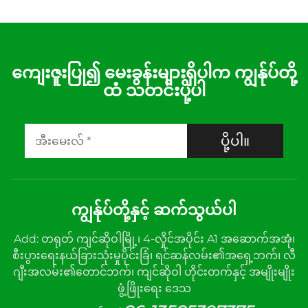
ကျေးဇူးပြု၍ မေးခွန်းများရှိပါက ကျွန်ုပ်တို့
ထံ သတင်းပို့ပါ
ပို့ပါ။
ကျွန်ုပ်တို့နှင့် ဆက်သွယ်ပါ
Add: တရုတ် ကျင်ဆိုဝါမြို့၊ 4-လှိုင်အပိုင်း A1 အဆောက်အအုံ၊
စီးပွားရေးနယ်ခြားသုံးမှုပိုင်းခြံ၊ ရင်ဆန်လမ်း၏အရှေ့ဘက်၊ လီ
ဂျီးအလမ်း၏တောင်ဘက်၊ ကျင်ဆိုဝါ ဟိုင်းတက်နှင့် အမျိုးမျိုး
ဖွံ့ဖြိုးရေး ဒေသ