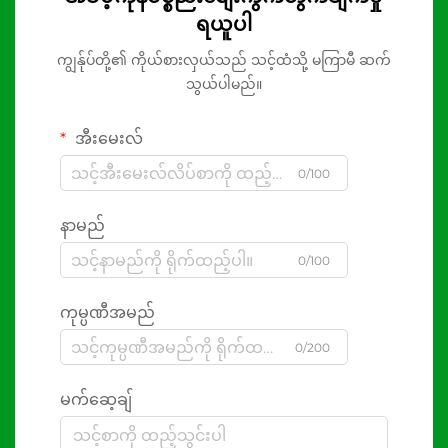
ရယူပါ
ကျွန်ုပ်တို့၏ ကိုယ်စားလှယ်သည် သင့်ထံသို့ မကြာမီ ဆက်
သွယ်ပါမည်။
အီးမေးလ်
0/100
နာမည်
0/100
ကုမ္ပဏီအမည်
0/200
မက်ဆေ့ချ်