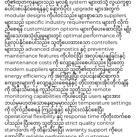
တို့၏ထုတ်ကုန်များသည် မူလရှိ system များထဲသို့ လွယ်ကူစွာ
ပေါင်းစပ်နိုင်စေရန်နှင့် နောက်ပိုင်း upgrade များအတွက်
modular designs ကိုပါဝင်သည်။ များစွာသော suppliers
များသည် specific industry requirements များကို လိုက်
ညီစေရန် customization options များကိုပေးဆောင်ပြီး မျိုး
မျိုးသောအသုံးပြုမှုများတွင် optimal performance ကို
ပြုလုပ်နိုင်စေပါသည်။ သူတို့ပေးထားသော controllers
များသည် advanced diagnostics နှင့် preventive
maintenance features ကိုပါဝင်ပြီး အလုပ်ရပ်ချခြင်းနှင့်
maintenance costs ကို လျော့နည်းစေပါသည်။ ပြီးတော့
modern suppliers များသည် သူတို့၏ထုတ်ကုန်များတွင်
energy efficiency ကို အကြံပြုပြီး လုပ်ငန်းဆိုင်ရာကုဒ်
ကျေးဇူးများကို လျော့နည်းစေရန်နှင့် တိုင်းတရားအိုင်တိုက်ချိန်
ကို ထိန်းသိမ်းရန် ကူညီပါသည်။ သူတို့သည် remote
monitoring capabilities ကိုပါပေးပြီး users များအား
ဘယ်မှမဟုတ်သောနေရာမှမှာလည်း temperature settings
ကို လိုက်ညီစေရန် ကြည့်ရှုနှင့် ပြောင်းလဲနိုင်စေပြီး
operational flexibility နှင့် response time ကိုတိုးတက်စေ
ပါသည်။ ပြီးတော့ သူတို့သည် strict quality control
standards ကို ထိန်းသိမ်းပြီး warranty support ကိုပေး
ဆောင်ပြီး reliable performance နှင့် customer