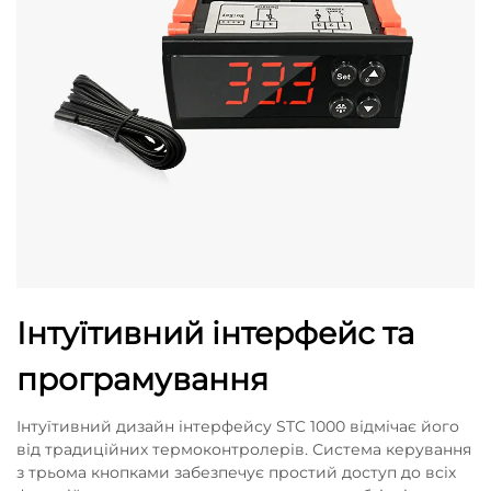
Інтуїтивний інтерфейс та
програмування
Інтуїтивний дизайн інтерфейсу STC 1000 відмічає його
від традиційних термоконтролерів. Система керування
з трьома кнопками забезпечує простий доступ до всіх