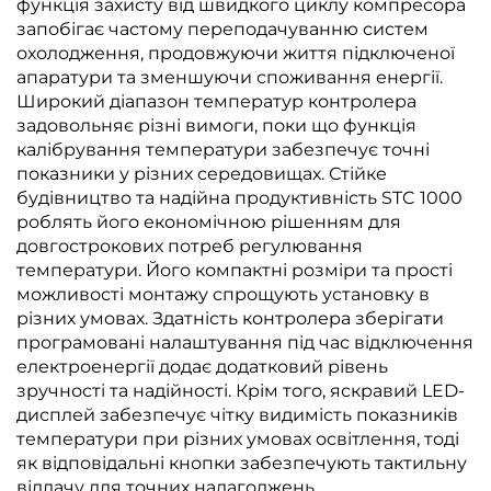
функція захисту від швидкого циклу компресора
запобігає частому переподачуванню систем
охолодження, продовжуючи життя підключеної
апаратури та зменшуючи споживання енергії.
Широкий діапазон температур контролера
задовольняє різні вимоги, поки що функція
калібрування температури забезпечує точні
показники у різних середовищах. Стійке
будівництво та надійна продуктивність STC 1000
роблять його економічною рішенням для
довгострокових потреб регулювання
температури. Його компактні розміри та прості
можливості монтажу спрощують установку в
різних умовах. Здатність контролера зберігати
програмовані налаштування під час відключення
електроенергії додає додатковий рівень
зручності та надійності. Крім того, яскравий LED-
дисплей забезпечує чітку видимість показників
температури при різних умовах освітлення, тоді
як відповідальні кнопки забезпечують тактильну
віддачу для точних налагоджень.