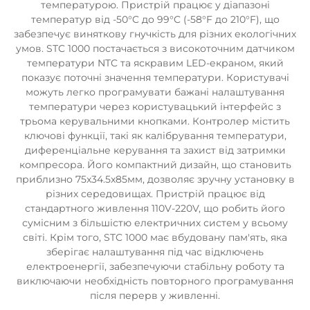
температурою. Пристрій працює у діапазоні
температур від -50°C до 99°C (-58°F до 210°F), що
забезпечує виняткову гнучкість для різних екологічних
умов. STC 1000 постачається з високоточним датчиком
температури NTC та яскравим LED-екраном, який
показує поточні значення температури. Користувачі
можуть легко програмувати бажані налаштування
температури через користувацький інтерфейс з
трьома керувальними кнопками. Контролер містить
ключові функції, такі як калібрування температури,
диференціальне керування та захист від затримки
компресора. Його компактний дизайн, що становить
приблизно 75x34.5x85мм, дозволяє зручну установку в
різних середовищах. Пристрій працює від
стандартного живлення 110V-220V, що робить його
сумісним з більшістю електричних систем у всьому
світі. Крім того, STC 1000 має вбудовану пам'ять, яка
зберігає налаштування під час відключень
електроенергії, забезпечуючи стабільну роботу та
виключаючи необхідність повторного програмування
після перерв у живленні.