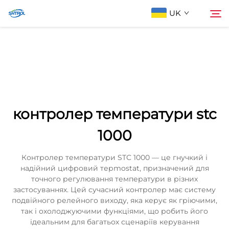
UK
Про компанію
Пошук
Продукти
контролер температури stc
Зв'яжіться з нами
1000
Контролер температури STC 1000 — це гнучкий і
надійний цифровий терmostat, призначений для
точного регулювання температури в різних
застосуваннях. Цей сучасний контролер має систему
подвійного релейного виходу, яка керує як гріючими,
так і охолоджуючими функціями, що робить його
ідеальним для багатьох сценаріїв керування