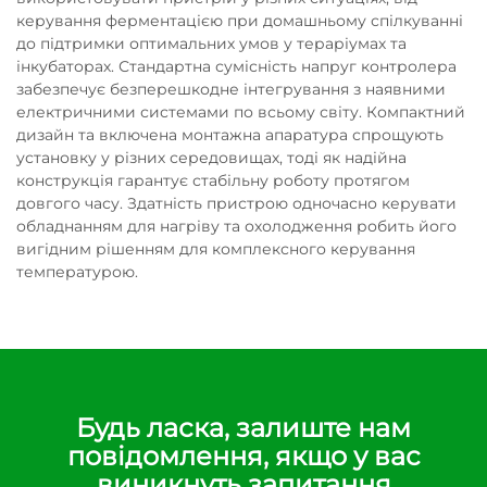
керування ферментацією при домашньому спілкуванні
до підтримки оптимальних умов у тераріумах та
інкубаторах. Стандартна сумісність напруг контролера
забезпечує безперешкодне інтегрування з наявними
електричними системами по всьому світу. Компактний
дизайн та включена монтажна апаратура спрощують
установку у різних середовищах, тоді як надійна
конструкція гарантує стабільну роботу протягом
довгого часу. Здатність пристрою одночасно керувати
обладнанням для нагріву та охолодження робить його
вигідним рішенням для комплексного керування
температурою.
Будь ласка, залиште нам
повідомлення, якщо у вас
виникнуть запитання