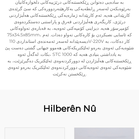
بە سادەیی دەتوانن ڕێکخستنەکانی درێژییەکانی دڵخوازەکانیان
بەرێوەبکەن لەسەر ڕابطەیەکی بەکارهێنەردوورەکی کە سێ گرێدەی
کارپێدانی هەیە. ئەم کارپێدانە ژمارەیەکی ڕێکخستنەکانی هەڵبژاردنی
درێژی، کاریگەری هەڵبژاردنی فەرق و پاراستنی دەستکردەوەی
کۆمپرسۆر هەیە. دیزاینی کۆمپەکتی ئەوەیە، بە قەبارەی تەواوەکانی
75x34.5x85mm، کە ئاسایی نصبکردن بۆ کارەکانی تەواو دەدات. ئەم
دیسەپێدانە لەسەر ئەمەندەی استانداردی 110V-220V کار دەکات، بە
شێوەیەکی ئەوەی بەرەو ئەلێکتریکەکانی هەموو جیهانی گشتی دەست پێ
بکات. لەگەڵ ئەوە، STC 1000 بە یادداشتی بنیادی هەیە کە
ڕێکخستنەکانی هەڵبژاردن لە دوورکردنەوەی ئەلێکتریک دەگیرێزێت، بە
شێوەیەکی ئەوەی ئەوەیەکانی دوورکردنەوەی ئەلێکتریک بەرەو ئەوەی
ڕێکخستن نەکرێت.
Hilberên Nû