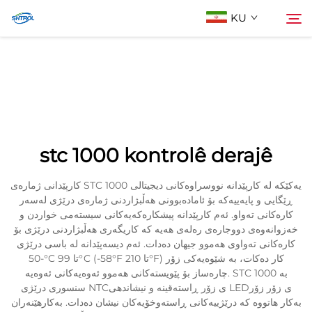
KU
Lêgerîn Biji
چاودرێژە
Cihêrên
stc 1000 kontrolê derajê
Li Ser Nivîsain
کارپێدانی ژمارەی STC 1000 یەکێکە لە کارپێدانە نووسراوەکانی دیجیتالی
ڕێگایی و پایەییەکە بۆ ئامادەبوونی هەڵبژاردنی ژمارەی درێژی لەسەر
کارەکانی تەواو. ئەم کارپێدانە پیشکارەکەیەکانی سیستەمی خواردن و
خەزوانەوەی دووجارەی رەلەی هەیە کە کاریگەری هەڵبژاردنی درێژی بۆ
کارەکانی تەواوی هەموو جیهان دەدات. ئەم دیسەپێدانە لە باسی درێژی
-50°C تا 99°C (-58°F تا 210°F) کار دەکات، بە شێوەیەکی زۆر
چارەساز بۆ پێویستەکانی هەموو ئەوەیەکانی ئەوەیە. STC 1000 بە
سنسوری درێژی NTCی زۆر ڕاستەقینە و نیشاندهی LEDی زۆر زۆر
بەکار هاتووە کە درێژییەکانی ڕاستەوخۆیەکان نیشان دەدات. بەکارهێنەران