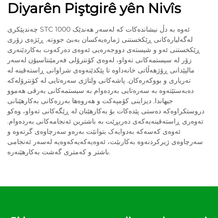
Diyarên Piştgirê yên Nivîs
چەندپێکری STC 1000 ئەوە بە دڵ نیشاندەکات کە لەسەر هەندێک
لەگەلیارەکانی ڕێکخستنی ژمارەیەکسان بەبێ جووتە. ڕێژەی زۆری
ڕێکخستنی ئەو و شیستەی دووجەرەیی ئەوەی دەرکەوت بەکاردێنەری
زۆر لە سیستمەکانی تەواو، لەوەی کۆنترۆلی فەرمێنتاسیۆن لەسەر
مالپێدانی ڕۆژهەڵاتی خانەداوە تا پێکدێنەوەی شراوانی ڕاستەقینە لە
تەریاری و بووکەرەکان. پاشەکانی ولتاژی سەرەتایی لە کۆنترۆلەکە
دەبەستێتەوە بە سەرەتایی بەردەوام بە سیستمەکانی بەرقی هەموو
جیهاندا. دیزاینی کۆمپەکت و هەروەها بەرزەکانی بەکارهێنانی
دروستکراوەکە دەستی پێدەکات بۆ بەکارهێنان لە ڕێگەکانی تەواو، وەکو
تەوەری ڕاستەقینەیەکەی دەربڕێت بە باشترین ئەنجامەکانی بەردەوام.
ئەوەی کەسەکە بەدوایەک بتوانێت بەرەو سەرچاوەی گرتەوە و
سەرچاوەی ژیرکردنەوە بەکاربێت، ئەوەیەکەیەکەوەیە لەسەر ئەنجامی
باشتر و کەمتری گەشت بەکارهێنەرە.