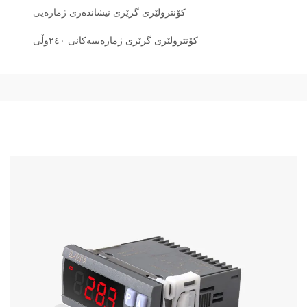
کۆنترولێری گرێزی نیشاندەری ژمارەیی
کۆنترولێری گرێزی ژمارەیییەکانی ٢٤٠وڵی