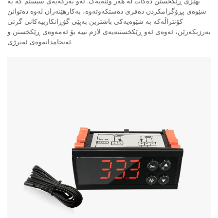
بهێزی ڕێکخستن دەکات لە هەر وێنەیەک. ئەو بەرگەیەی سیستم کە بە
شێوەی پڕۆگرامکردن دەفری دەستکەوتەوە، بەکارهێنەران لەوە دەتوانن
کۆنتراڵەکە بە شێوەیەکی باشترین بەپێی گۆڕانکارییەکانی گرتی
بەرزبکەرێن، ئەوەی ئەو ڕێکخستنەیەی لازم نییە بۆ ئەمەوەی ڕێکخستن و
ئەنجامدانەوەی ئەنرژی.