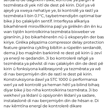
tezmêrata di yek nitî de dest pê kirin. Dûrî ya vê
ajeyê ya xweya nehatiye ye, bi kontrolê ya rastî ya
tezmêrata li bin 0.1°C, taybetmendiyên optimal bar
bike ji bo çalakiyên sentîf. Interfeysa alîkariya
bikarhênerê mirovîlîkirina paşî ya girêkên din ên ku
wan tiştên kontrolkirina tezmêrata bixweber ve
giranînin, ji bo bikarhênerên nû û eksperyên der bas
kiriye. Girêka pêşazima compressor delay protection
feature giranîna cyklîng bibîtin a rûpelên serdandê,
dema ji bo maşînên barkirinê re dest pê kirin û zevî
ya enerjî re qedandin. Ji bo kontrolerê rañgê ya
tezmêrata ya pêwîst di nav çalakiyên din de dest pê
kirin û fonksiyona kalibrasyonê ya tezmêrata ya wê
di nav berçemiyên din de rastî re dest pê kirin.
Konstruksiyona dawî ya STC 1000 û performansa
werî ya wê kontrolê ya heman hêtî ya bilind bihaq
diyar bike ji bo niha kontrolkirina tezmêrata. Ji bo
wekhevî ya lêdanî û opsiyonên lêdanî ya sadare,
instalasîonê di nav berçemiyên din de hêsan e. Di
nav kêmtîna energî de kontrolerê dikare