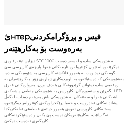
ئнтерفیس و پڕۆگرامکردنی
بەرەوست بۆ بەکارهێنەر
دیزاین ئینتەرفاوەی STC 1000 بە شێوەیەکی سادە و لەسەر دەست
دەگرێتەوە لە نێوان کۆنترولەرە نارمەکانی هەوا. پارچەی کارپرسی سێ
گومەکی دەداوەت بە هەموو فانکشنە کارپرسی بە شێوەیەکی سادە،
بەشێوەیەکی کە دەستیاتەوە بە ناوبردەکاری ژمارەی زۆر. بەکارهێنەران بە
رەقەمی سادە دەتوانن گرێدوونەکانی هەدف ببڕن، بەروارەکانی فەرق
بگەڕێن و سنسورەکان بکارپرسن بە شێوەیەکی منطقی. پاشەکەی LED
باشەکانی هەوا و سەتنەکان بە شێوەیەکی باش بەرھەم دەدات، لەگەڵ
نیشاندانەکانی تەندروست و خەما. ڕێکخراوەکەی کۆنترولەر دەگرێتەوە
سەتنەکانی کارپرسی ئەوەی هەموو جیاتەی قەطەعی ئەلەکتریکدا
نەگەیانێت، بەکارهێنەرەکان دەست پێ بکەن و دەستپێکردنەکانی
کاریگەری نەدەست دەکەن.