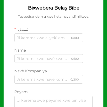
Bixwebera Belaş Bibe
Taybetirandem a xwe heta navandî hilkeve.
ئیمەیل
0/100
Name
0/100
Navê Kompaniya
0/200
Peyam