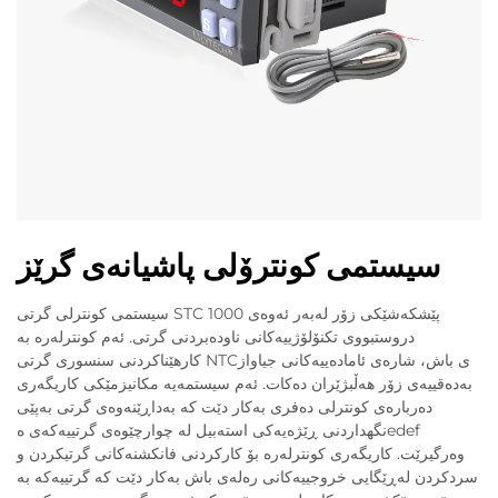
سیستمی کونترۆلی پاشیانەی گرێز
سیستمی کونترلی گرتی STC 1000 پێشکەشێکی زۆر لەبەر ئەوەی
دروستبووی تکنۆلۆژییەکانی ناودەبردنی گرتی. ئەم کونترلەرە بە
کارهێناکردنی سنسوری گرتی NTCی باش، شارەی ئامادەییەکانی جیاواز
بەدەقییەی زۆر هەڵبژێران دەکات. ئەم سیستمەیە مکانیزمێکی کاریگەری
دەربارەی کونترلی دەفری بەکار دێت کە بەداڕێنەوەی گرتی بەپێی
نگهداردنی ڕێژەیەکی استەبیل لە چوارچێوەی گرتییەکەی هedef
وەرگیرێت. کاریگەری کونترلەرە بۆ کارکردنی فانکشنەکانی گرتیکردن و
سردکردن لەڕێگایی خروجییەکانی رەلەی باش بەکار دێت کە گرتییەکە بە