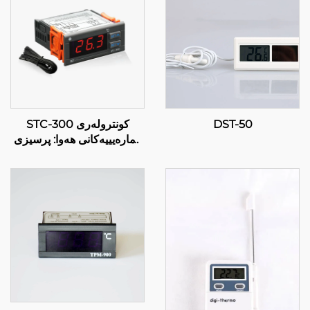
DST-50
STC-300 کونترولەری
ژمارەیییەکانی هەوا: پرسیزی
و جیاوازبوون لەسەر
کارپێکردنەوەی هەوا بە
شێوەی کارەکی