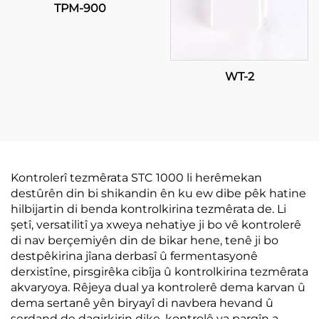
TPM-900
WT-2
Kontrolerî tezmêrata STC 1000 li herêmekan
destûrên din bi shikandin ên ku ew dibe pêk hatine
hilbijartin di benda kontrolkirina tezmêrata de. Li
şetî, versatilitî ya xweya nehatiye ji bo vê kontrolerê
di nav berçemiyên din de bikar hene, tenê ji bo
destpêkirina jîana derbasî û fermentasyonê
derxistîne, pirsgirêka cibîja û kontrolkirina tezmêrata
akvaryoya. Rêjeya dual ya kontrolerê dema karvan û
dema sertanê yên biryayî di navbera hevand û
serdand de dagirkirin dike, kontrolê ya pargîn a