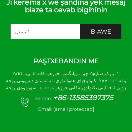
Ji kerema x we şandina yek mesaj
biaze ta cevab bigihînin
BIAWE
PAŞTXEBANDIN ME
Add: چین، ژیانگسو، خوزهو، کات ٤، بینا A١، پارک صنایع
تکنولوجیای هەواڵداری، لە ئەستێ دەروونی ڕێخە Yinshan و لە
سۆرەوەی ڕێخە Lijiang، زۆنی ئەفەلیتی تکنۆلۆژییەکانی خوزهو
+86-13585397375
Telefon:
Email:
[email protected]