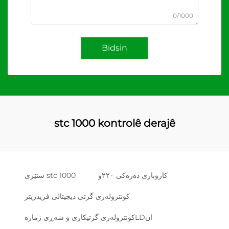
0/1000
Bidsin
stc 1000 kontrolê derajê
کاروباری دەرەکی ٢٢٠و
ستێری stc 1000
کونترولەری گرتی دیجیتالی فریدژیتر
کونترولەری گرتیکاری و شەڕی ژمارەLDان