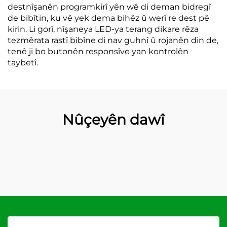
destnîşanên programkirî yên wê di deman bidregî
de bibîtin, ku vê yek dema bihêz û werî re dest pê
kirin. Li gorî, nîşaneya LED-ya terang dikare rêza
tezmêrata rastî bibîne di nav guhnî û rojanên din de,
tenê ji bo butonên responsîve yan kontrolên
taybetî.
Nûçeyên dawî