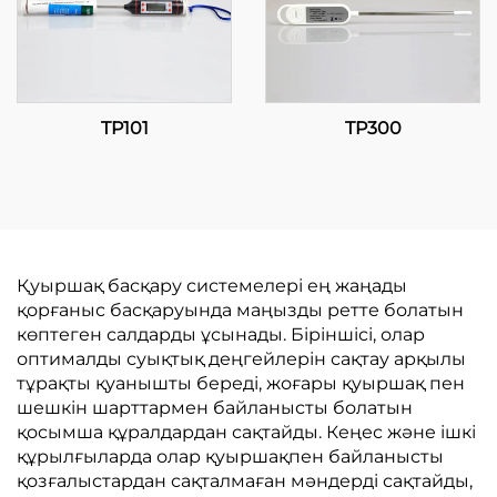
TP101
TP300
Қуыршақ басқару системелері ең жаңады
қорғаныс басқаруында маңызды ретте болатын
көптеген салдарды ұсынады. Біріншісі, олар
оптималды суықтық деңгейлерін сақтау арқылы
тұрақты қуанышты береді, жоғары қуыршақ пен
шешкін шарттармен байланысты болатын
қосымша құралдардан сақтайды. Кеңес және ішкі
құрылғыларда олар қуыршақпен байланысты
қозғалыстардан сақталмаған мәндерді сақтайды,