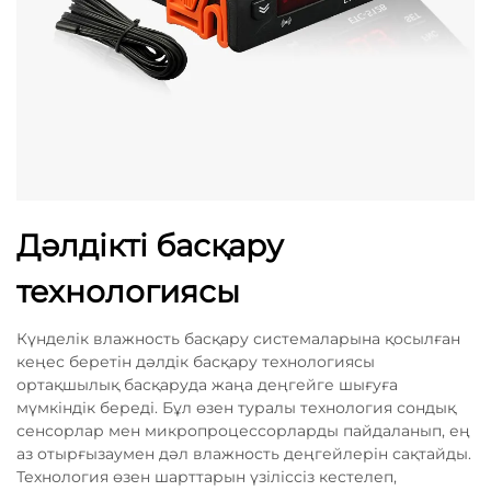
Дәлдікті басқару
технологиясы
Күнделік влажность басқару системаларына қосылған
кеңес беретін дәлдік басқару технологиясы
ортақшылық басқаруда жаңа деңгейге шығуға
мүмкіндік береді. Бұл өзен туралы технология сондық
сенсорлар мен микропроцессорларды пайдаланып, ең
аз отырғызаумен дәл влажность деңгейлерін сақтайды.
Технология өзен шарттарын үзіліссіз кестелеп,