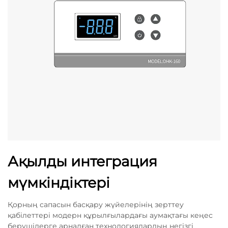
Ақылды интеграция
мүмкіндіктері
Қорның сапасын басқару жүйелерінің зерттеу
қабілеттері модерн құрылғылардағы аумақтағы кеңес
берушілерге арналған технологиялардың негізгі