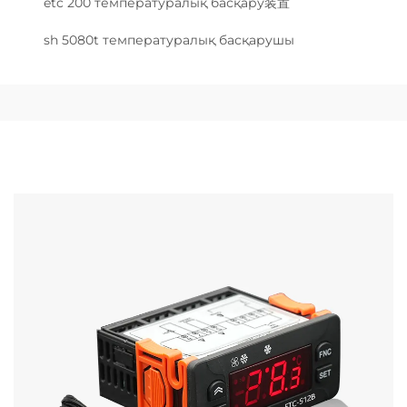
etc 200 температуралық басқару装置
sh 5080t температуралық басқарушы