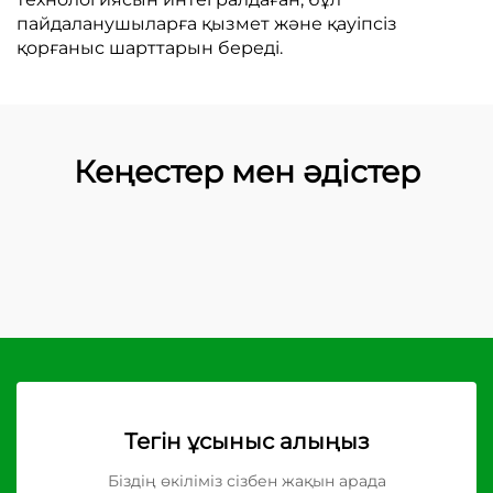
пайдаланушыларға қызмет және қауіпсіз
қорғаныс шарттарын береді.
Кеңестер мен әдістер
Тегін ұсыныс алыңыз
Біздің өкіліміз сізбен жақын арада