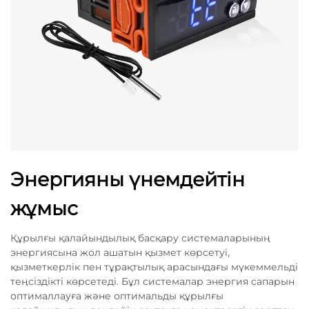
Энергияны үнемдейтін
жұмыс
Құрылғы қалайындылық басқару системаларының
энергиясына жол ашатын қызмет көрсетуі,
қызметкерлік пен тұрақтылық арасындағы мүкеммельді
теңсіздікті көрсетеді. Бұл системалар энергия сапарын
оптималлауға және оптимальды құрылғы