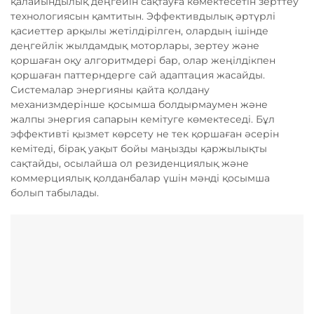
қалайындылық деңгейін сақтауға көмектесетін зерттеу
технологиясын қамтитын. Эффективдылық әртүрлі
қасиеттер арқылы жетілдірілген, олардың ішінде
деңгейлік жылдамдық моторлары, зертеу және
қоршаған оқу алгоритмдері бар, олар жеңілдікпен
қоршаған паттерндерге сай адаптация жасайды.
Системалар энергияны қайта қолдану
механизмдерінше қосымша болдырмаумен және
жалпы энергия сапарын кемітуге көмектеседі. Бұл
эффективті қызмет көрсету не тек қоршаған әсерін
кемітеді, бірақ уақыт бойы маңызды қаржылықты
сақтайды, осылайша ол резиденциялық және
коммерциялық қолданбалар үшін мәнді қосымша
болып табылады.