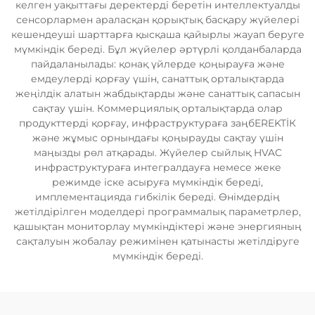
келген уақыттағы деректерді беретін интеллектуалды
сенсорлармен араласқан қорықтық басқару жүйелері
кешендеуші шарттарға қысқаша қайырлы жауап беруге
мүмкіндік береді. Бұл жүйелер әртүрлі қолданбаларда
пайдаланылады: қонақ үйлерде қоңырауға және
емдеулерді қорғау үшін, санаттық орталықтарда
жеңілдік алатын жабдықтарды және санаттық сапасын
сақтау үшін. Коммерциялық орталықтарда олар
продукттерді қорғау, инфраструктураға заңбEREKTİК
және жұмыс орнындағы қоңырауды сақтау үшін
маңызды рөл атқарады. Жүйелер сыйлық HVAC
инфраструктураға интегралдауға немесе жеке
режимде іске асыруға мүмкіндік береді,
имплементацияда гибкілік береді. Өнімдердің
жетілдірілген моделдері программалық параметрлер,
қашықтан мониторлау мүмкіндіктері және энергияның
сақталуын жобалау режимінен қатынасты жетілдіруге
мүмкіндік береді.