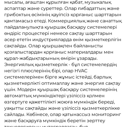
мысалы, ағаштан құрылған қабат, музыкалық
аспаптар және суреттер. Олар ғибадаттың және
грибоктың өсімінің қауіпсіз қорғаныс шарттарын
қамтамасыз етеді. Коммерциялық және санаттық
пайдаланулықта қуыршақ басқару системелері
өндіріс процестері немесе сақтау шарттарын
әсер ететін индустрияларда өнім қызметкерлігін
сақтайды. Олар қуыршақпен байланысты
қозғалыстардан қорғаныс материалдары мен
құрал-жабдықтарының өмірін ұзарады.
Энергиялық қызметкерлік - бұл системелердің
негізгі плюслерінің бірі, олар HVAC
системелерімен бірге жұмыс істейді, барлық
қызметкерлікті оптималлау және энергия сақтау
үшін. Модерн қуыршақ басқару системелерінің
автоматтық мүмкіндіктері үзіліссіз қолмен
өзгертуге қажеттілікті жоюға мүмкіндік береді,
уақытты сақтайды және үзіліссіз қызметкерлікке
сайлады. Көбінесе, олар қатынассыз мониторинг
және басқаруға мүмкіндік беретін зерттеу
технологиясын интегралдаған, бұл