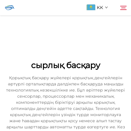
KK
Біздің туралы
Іздеу
Продукциялар
сырлық басқару
Бізбен хабарласыңы
Қорықтық басқару жүйелері қорықтық деңгейлерін
әртүрлі орталықтарда дәлдікпен басқаруда маңызды
технологиялық кезекшілікке ие. Бұл әріптер жүйелері
сенсорлар, процессорлар мен механикалық
компоненттердің біріктіруі арқылы қорықтық
оптималды деңгейін әдетте сақтайды. Технология
қорықтық деңгейлерін үзіндік түрде мониторлауға
және һавадан қорықтықты қосу немесе алып тастау
арқылы шарттарды автоматты түрде өзгертуге ие. Кез