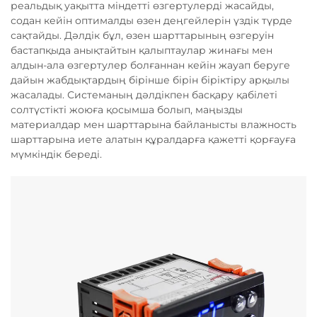
реальдық уақытта міндетті өзгертулерді жасайды,
содан кейін оптималды өзен деңгейлерін үздік түрде
сақтайды. Дәлдік бұл, өзен шарттарының өзгеруін
бастапқыда анықтайтын қалыптаулар жинағы мен
алдын-ала өзгертулер болғаннан кейін жауап беруге
дайын жабдықтардың бірінше бірін біріктіру арқылы
жасалады. Системаның дәлдікпен басқару қабілеті
солтүстікті жоюға қосымша болып, маңызды
материалдар мен шарттарына байланысты влажность
шарттарына иете алатын құралдарға қажетті қорғауға
мүмкіндік береді.