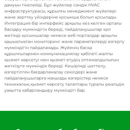
дамуын тікелейді. Бұл жүйелер сәндік HVAC
инфраструктурасы, құрылғы менеджмент жүйелері
және зерттеу үйіндеріне қосымша болып қосылады.
Интеграция бір интерфейс арқылы кез келген ортағы
басқару мүмкіндігін береді, пайдаланушылар қол
жетімді қосымшалар немесе веб порталдар арқылы
қашықтықтан мониторинг және параметрлерді өзгерту
мүмкіндігін пайдаланады. Жүйенің басқа
құрылғылармен коммуникациялау қабілеті жалпы
қызмет көрсетуі мен қызмет етудің оптималдылығын
жеткізуге мүмкіндік береді. Кешірімді шеттелу,
өзгертілген бағдарламалау секілдері және
пайдаланушыларға маңызды өзгерістер немесе
техникалық қызмет көрсету талаптары туралы реальдік
уақытта хабарландыру мүмкіндігі бар.