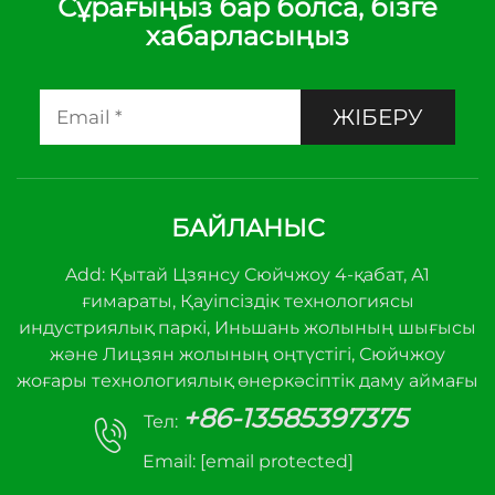
Сұрағыңыз бар болса, бізге
хабарласыңыз
ЖІБЕРУ
БАЙЛАНЫС
Add: Қытай Цзянсу Сюйчжоу 4-қабат, А1
ғимараты, Қауіпсіздік технологиясы
индустриялық паркі, Иньшань жолының шығысы
және Лицзян жолының оңтүстігі, Сюйчжоу
жоғары технологиялық өнеркәсіптік даму аймағы
+86-13585397375
Тел:
Email:
[email protected]