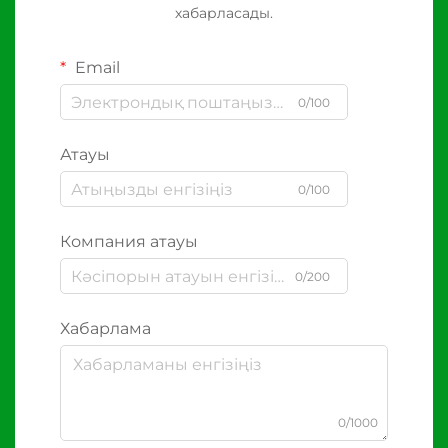
хабарласады.
Email
0/100
Атауы
0/100
Компания атауы
0/200
Хабарлама
0/1000