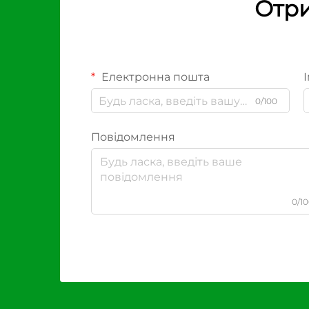
Отри
Електронна пошта
І
0/100
Повідомлення
0/1