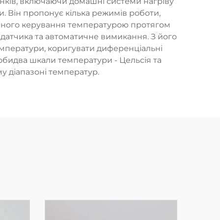
унків, включаючи домашні системи нагріву
. Він пропонує кілька режимів роботи,
ичного керування температурою протягом
ть датчика та автоматичне вимикання. З його
мператури, коригувати диференціальні
 обидва шкали температури - Цельсія та
му діапазоні температур.