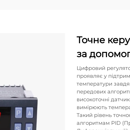
Точне кер
за допомог
Цифровий регулято
проявляє у підтри
температури завдя
передових алгорит
високоточні датчик
вимірюють температ
Такий рівень точно
алгоритмам PID (П