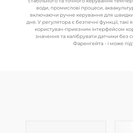
стабільного та точного керування темпер
води, промислові процеси, аквакульту
включаючи ручне керування для швидких
дня. У регулятора є безпечні функції, такі
користувач-приязним інтерфейсом кор
значення та калібрувати датчики без с
Фаренгейта - і може під