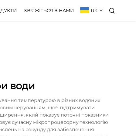
UK
ДУКТИ
ЗВ'ЯЖІТЬСЯ З НАМИ
и води
ування температурою в різних водяних
фровим керуванням, щоб підтримувати
зширення, який показує поточні показники
овує сучасну мікропроцесорну технологію
ислень на секунду для забезпечення