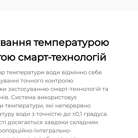
ування температурою
ою смарт-технологій
р температури води відмінно себе
муванні точного контролю
ки застосуванню смарт-технологій та
мів. Система використовує
и температури, які неперервно
уру води з точністю до ±0,1 градуса.
сті досягається завдяки складним
ропорційно-Інтегрально-