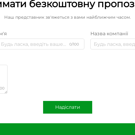
мати безкоштовну пропо
Наш представник зв'яжеться з вами найближчим часом.
м'я
Назва компанії
0/100
000
Надіслати