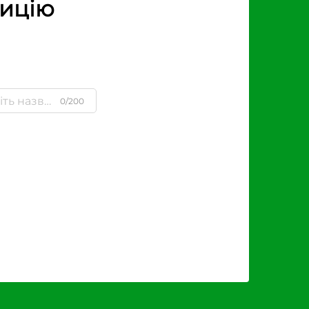
зицію
0/200