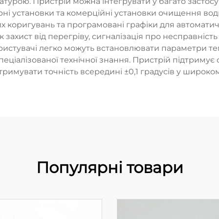
атурою. Пристрій можна інтегрувати у багато застос
рні установки та комерційні установки очищення води
 коригувань та програмовані графіки для автомат
 як захист від перегріву, сигналізація про несправніс
истувачі легко можуть встановлювати параметри те
пеціалізованої технічної знання. Пристрій підтримує
тримувати точність всередині ±0,1 градусів у широко
Популярні товари