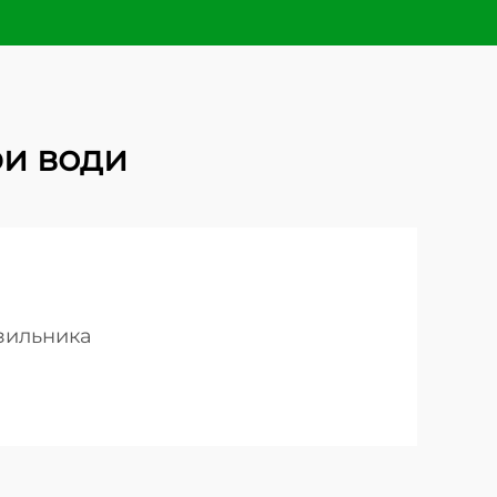
и води
зильника