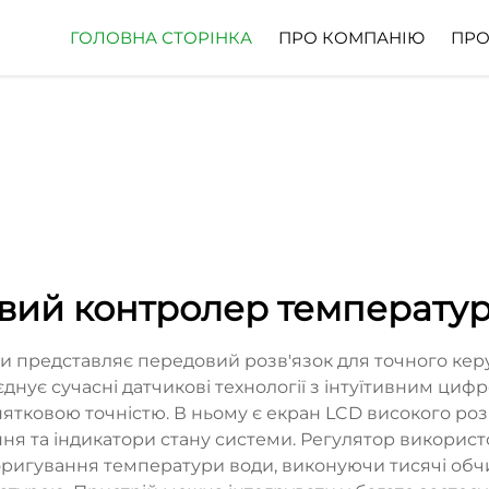
ГОЛОВНА СТОРІНКА
ПРО КОМПАНІЮ
ПРО
вий контролер температур
 представляє передовий розв'язок для точного кер
єднує сучасні датчикові технології з інтуїтивним ци
нятковою точністю. В ньому є екран LCD високого ро
ня та індикатори стану системи. Регулятор використ
оригування температури води, виконуючи тисячі обч