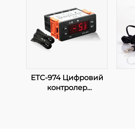
ETC-974 Цифровий
контролер
температури: Висока
продуктивність,
точне регулювання
температури для