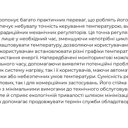
понує багато практичних переваг, що роблять його
зпечує небувалу точність керування температурою, 
радиційних механічних регуляторів. Ця точна регул
я лише у необхідний час, зменшуючи непотрібні цик
алаштовувати температуру, дозволяючи користувачам 
користувачам встановлювати різні графіки температу
стання енергії. Напередбачені моніторингові можл
льного часу, допомагаючи виявляти потенційні пробл
 систему нагріву, так і її користувачів, маючи автом
мки або небезпечних умов температури. Сумісність р
вих, так і для комерційних застосувань. Його стійка
 з мінімальними вимогами до технічного обслуговув
е й сприяє екологічній тривалості шляхом мінімізації
ож допомагає продовжувати термін служби обладотв