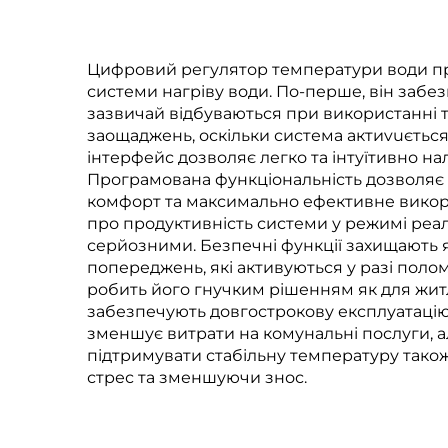
промислових
застосунків
Цифровий регулятор температури води про
системи нагріву води. По-перше, він забе
зазвичай відбуваються при використанні т
заощаджень, оскільки система актиvuєтьс
інтерфейс дозволяє легко та інтуїтивно н
Програмована функціональність дозволяє 
комфорт та максимально ефективне викори
про продуктивність системи у режимі реа
серйозними. Безпечні функції захищають як
попереджень, які активуються у разі поло
робить його гнучким рішенням як для житло
забезпечують довгострокову експлуатацію
зменшує витрати на комунальні послуги, ал
підтримувати стабільну температуру так
стрес та зменшуючи знос.