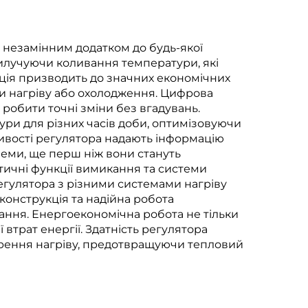
 незамінним додатком до будь-якої
вилучуючи коливання температури, які
яція призводить до значних економічних
ли нагріву або охолодження. Цифрова
робити точні зміни без вгадувань.
ри для різних часів доби, оптимізовуючи
ивості регулятора надають інформацію
еми, ще перш ніж вони стануть
атичні функції вимикання та системи
егулятора з різними системами нагріву
 конструкція та надійна робота
ання. Енергоекономічна робота не тільки
 втрат енергії. Здатність регулятора
орення нагріву, предотвращуючи тепловий