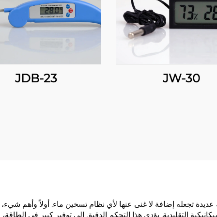
JDB-23
JW-30
 عديدة تجعله إضافة لا غنى عنها لأي نظام تسخين ماء. أولاً وأهم شيء،
س الميكانيكية التقليدية. يؤدي هذا التحكم الدقيق إلى توفير كبير في الط