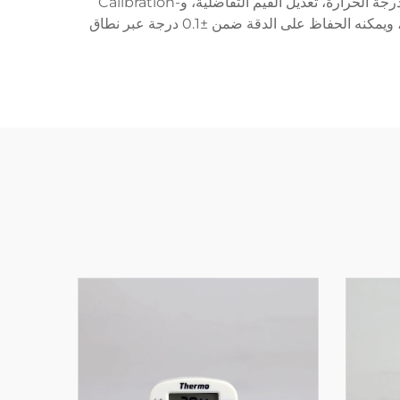
وإشعارات أعطال المستشعر، وقابلية الإيقاف التلقائي. وبفضل واجهته السهلة الاستخدام، يمكن للمستخدمين ضبط معلمات درجة الحرارة، تعديل القيم التفاضلية، و-Calibration
المستشعرات دون الحاجة إلى معرفة تقنية متخصصة. يدعم الجهاز كلا النظامين، مئوي (Celsius) وفهرنهايت (Fahrenheit)، ويمكنه الحفاظ على الدقة ضمن ±0.1 درجة عبر نطاق