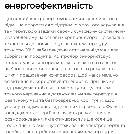
енергоефективність
Цифровий контролер температури холодильника
відмінно впорається з підтримкою точного керування
температурою завдяки своєму сучасному системному
розробленому на основі мікропроцесора. Ця складна
технологія дозволяє регулювати температуру з
точністю 0,1°C, забезпечуючи оптимальні умови для
зберігання продуктів. Контролер використовує
інтелектуальні алгоритми, які навчаються на основі
шаблонів використання та відповідно регулюють
цикли працювання компресора, щоб максимально
ефективно використовувати енергію, при цьому
підтримуючи стабільні температури. Ця система
точного керування відстежує зміни температури в
реальному часі та безпосередньо коригує їх, щоб
уникнути відхилення від заданих параметрів. Функції
заощадження енергії включають розумні цикли
розморожування, які актиvuються лише коли це
необхідно, що зменшує споживання електроенергії та
запобігає непотрібним коливанням температури.