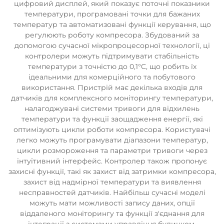
цифровий дисплей, який показує поточні показники
температури, програмовані точки для бажаних
температур та автоматизовані функції керування, що
регулюють роботу компресора. Збудований за
допомогою сучасної мікропроцесорної технології, ці
контролери можуть підтримувати стабільність
температури з точністю до 0,1°C, що робить їх
ідеальними для комерційного та побутового
використання. Пристрій має декілька входів для
датчиків для комплексного моніторингу температури,
налагоджувані системи тривоги для відхилень
температури та функції заощадження енергії, які
оптимізують цикли роботи компресора. Користувачі
легко можуть програмувати діапазони температур,
цикли розмороження та параметри тривоги через
інтуїтивний інтерфейс. Контролер також пропонує
захисні функції, такі як захист від затримки компресора,
захист від надмірної температури та виявлення
несправностей датчиків. Найбільш сучасні моделі
можуть мати можливості запису даних, опції
віддаленого моніторингу та функції з'єднання для