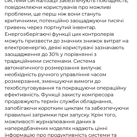
системи сигналізації забезпечують покладність,
повідомляючи користувачів про можливі
проблеми, ще перш ніж вони стануть
критичними, потенційно заощаджуючи тисячі
гривень через портнутий інвентар.
Енергозберігаючі функції цих контролерів
можуть призвести до значних знижок витрат на
електроенергію, деякі користувачі зазначають
заощадження до 30% у порівнянні з
традиційними системами. Система
автоматичного розмерзання вилучає
необхідність ручного управління часом
розмерзання, зменшуючи вимоги до
техобслуговування та покращуючи операційну
ефективність. Функції захисту компресора
продовжують термін служби обладнання,
запобігаючи коротким циклам та забезпечуючи
правильні затримки при запуску. Крім того,
можливості журналювання даних в
напередбачених моделях надають цінні
інформацію про продуктивність системи та