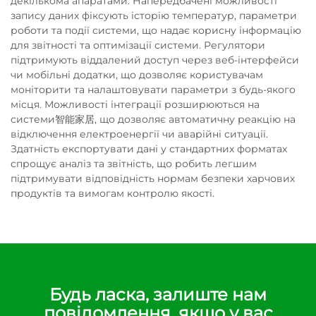
декількома апаратами. Напередбачені можливості
запису даних фіксують історію температур, параметри
роботи та події системи, що надає корисну інформацію
для звітності та оптимізації системи. Регулятори
підтримують віддалений доступ через веб-інтерфейси
чи мобільні додатки, що дозволяє користувачам
моніторити та налаштовувати параметри з будь-якого
місця. Можливості інтеграції розширюються на
системи智能家居, що дозволяє автоматичну реакцію на
відключення електроенергії чи аварійні ситуації.
Здатність експортувати дані у стандартних форматах
спрощує аналіз та звітність, що робить легшим
підтримувати відповідність нормам безпеки харчових
продуктів та вимогам контролю якості.
Будь ласка, залиште нам
повідомлення, якщо у вас