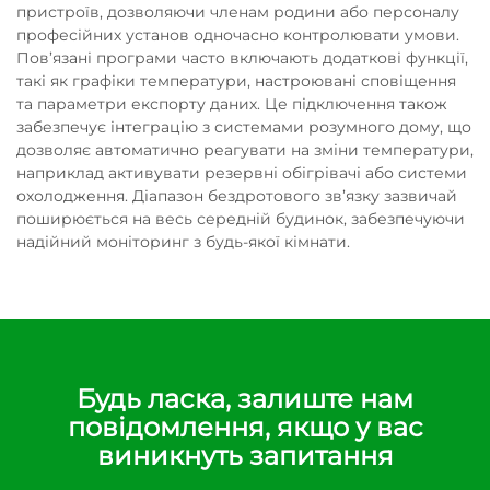
пристроїв, дозволяючи членам родини або персоналу
професійних установ одночасно контролювати умови.
Пов’язані програми часто включають додаткові функції,
такі як графіки температури, настроювані сповіщення
та параметри експорту даних. Це підключення також
забезпечує інтеграцію з системами розумного дому, що
дозволяє автоматично реагувати на зміни температури,
наприклад активувати резервні обігрівачі або системи
охолодження. Діапазон бездротового зв’язку зазвичай
поширюється на весь середній будинок, забезпечуючи
надійний моніторинг з будь-якої кімнати.
Будь ласка, залиште нам
повідомлення, якщо у вас
виникнуть запитання