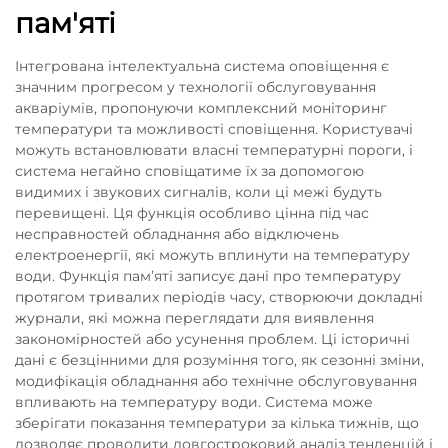
пам'яті
Інтегрована інтелектуальна система оповіщення є
значним прогресом у технології обслуговування
акваріумів, пропонуючи комплексний моніторинг
температури та можливості сповіщення. Користувачі
можуть встановлювати власні температурні пороги, і
система негайно сповіщатиме їх за допомогою
видимих і звукових сигналів, коли ці межі будуть
перевищені. Ця функція особливо цінна під час
несправностей обладнання або відключень
електроенергії, які можуть вплинути на температуру
води. Функція пам’яті записує дані про температуру
протягом тривалих періодів часу, створюючи докладні
журнали, які можна переглядати для виявлення
закономірностей або усунення проблем. Ці історичні
дані є безцінними для розуміння того, як сезонні зміни,
модифікація обладнання або технічне обслуговування
впливають на температуру води. Система може
зберігати показання температури за кілька тижнів, що
дозволяє проводити довгостроковий аналіз тенденцій і