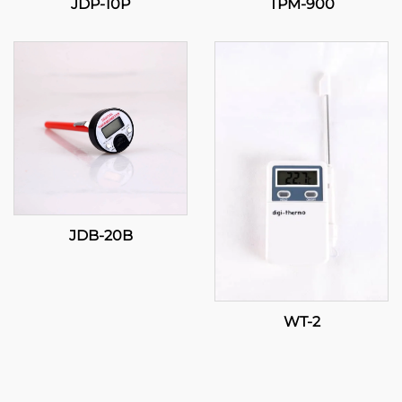
JDP-10P
TPM-900
JDB-20B
WT-2