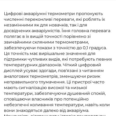
Цифрові акваріумні термометри пропонують
численні переконливі переваги, які роблять їх
незамінними як для новачків, так і для
досвідчених акваріумістів. Їхня головна перевага
полягає в їх вищій точності порівняно зі
звичайними скляними термометрами,
забезпечуючи покази з точністю до 0,1 градуса.
Ця точність має вирішальне значення для
підтримки чутливих видів, які потребують певних
температурних діапазонів. Чіткий цифровий
дисплей усуває здогади, пов'язані з читанням
аналогових термометрів, зменшуючи ризик
неправильного тлумачення. Ці пристрої часто
мають сигналізацію високої та низької
температури, забезпечуючи душевний спокій,
сповіщаючи власників про потенційно
небезпечні коливання температури, навіть коли
вони знаходяться далеко від акваріума.