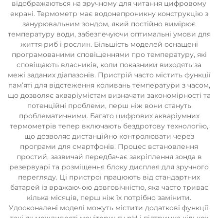
відображаються на зручному для читання цифровому
екрані. Термометр має водонепроникну конструкцію з
занурювальним зондом, який постійно вимірює
температуру води, забезпечуючи оптимальні умови для
життя риб і рослин. Більшість моделей оснащені
програмованими сповіщеннями про температуру, які
сповіщають власників, коли показники виходять за
межі заданих діапазонів. Пристрій часто містить функції
пам’яті для відстеження коливань температури з часом,
що дозволяє акваріумістам визначати закономірності та
потенційні проблеми, перш ніж вони стануть
проблематичними. Багато цифрових акваріумних
термометрів тепер включають бездротову технологію,
що дозволяє дистанційно контролювати через
програми для смартфонів. Процес встановлення
простий, зазвичай передбачає закріплення зонда в
резервуарі та розміщення блоку дисплея для зручного
перегляду. Ці пристрої працюють від стандартних
батарей із вражаючою довговічністю, яка часто триває
кілька місяців, перш ніж їх потрібно замінити.
Удосконалені моделі можуть містити додаткові функції,