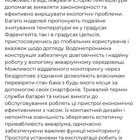
Можливість відстежувати історію температури
допомагає виявляти закономірності та
ефективно вирішувати екологічні проблеми.
Багато моделей пропонують подвійне
зчитування температури як у градусах
Фаренгейта, так і в градусах Цельсія,
пристосовуючись до глобальних користувачів і
вказівок щодо догляду. Водонепроникна
конструкція забезпечує довговічність і надійну
роботу у вологому акваріумному середовищі.
Можливості віддаленого моніторингу через
бездротове з’єднання дозволяють власникам
перевіряти стан бака з будь-якого місця за
допомогою своїх смартфонів. Тривалий термін
служби батареї та низькі вимоги до
обслуговування роблять ці пристрої економічно
ефективними з часом. Їх компактний дизайн і
непомітна зовнішність зберігають естетичну
привабливість акваріума, одночасно
забезпечуючи важливі функції моніторингу.
Простота установки та експлуатації робить їх