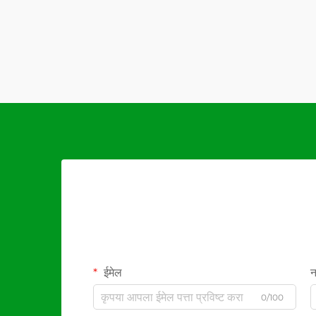
ईमेल
न
0/100