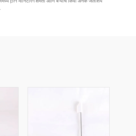
मॉडेलमध्ये pH मोनिटरिंग क्षमता आणि बऱ्याच किंवा अनेक जलाशय
.