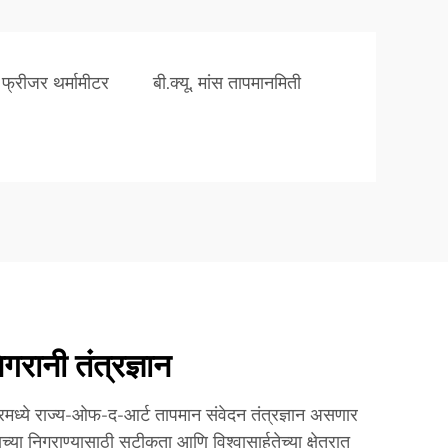
 फ्रीजर थर्मामीटर
बी.क्यू. मांस तापमानमिती
रानी तंत्रज्ञान
मध्ये राज्य-ओफ-द-आर्ट तापमान संवेदन तंत्रज्ञान असणार
च्या निगराण्यासाठी सटीकता आणि विश्वासार्हतेच्या क्षेत्रात