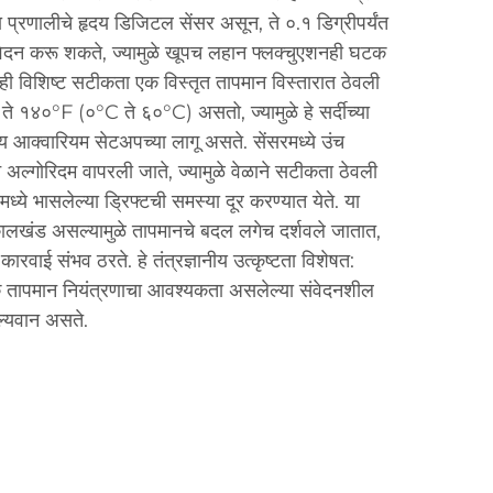
 प्रणालीचे हृदय डिजिटल सेंसर असून, ते ०.१ डिग्रीपर्यंत
वेदन करू शकते, ज्यामुळे खूपच लहान फ्लक्चुएशनही घटक
 ही विशिष्ट सटीकता एक विस्तृत तापमान विस्तारात ठेवली
 ते १४०°F (०°C ते ६०°C) असतो, ज्यामुळे हे सर्दीच्या
 आक्वारियम सेटअपच्या लागू असते. सेंसरमध्ये उंच
न अल्गोरिदम वापरली जाते, ज्यामुळे वेळाने सटीकता ठेवली
ध्ये भासलेल्या ड्रिफ्टची समस्या दूर करण्यात येते. या
ालखंड असल्यामुळे तापमानचे बदल लगेच दर्शवले जातात,
कारवाई संभव ठरते. हे तंत्रज्ञानीय उत्कृष्टता विशेषत:
 तापमान नियंत्रणाचा आवश्यकता असलेल्या संवेदनशील
ल्यवान असते.