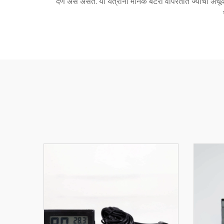
देणे असे असते. या यंत्रांना मानक बॅटरी वापरतात ज्याची अचू