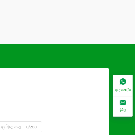
व्हाट्सअॅप
ईमेल
0/200