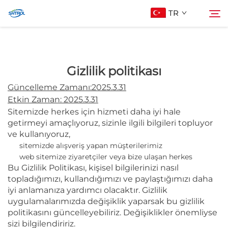
TR
Hakkımızda
Gizlilik politikası
Ara
Güncelleme Zamanı:2025.3.31
Ürünler
Etkin Zaman: 2025.3.31
Sitemizde herkes için hizmeti daha iyi hale
getirmeyi amaçlıyoruz, sizinle ilgili bilgileri topluyor
Bize Ulaşın
ve kullanıyoruz,
sitemizde alışveriş yapan müşterilerimiz
web sitemize ziyaretçiler veya bize ulaşan herkes
Bu Gizlilik Politikası, kişisel bilgilerinizi nasıl
topladığımızı, kullandığımızı ve paylaştığımızı daha
iyi anlamanıza yardımcı olacaktır. Gizlilik
uygulamalarımızda değişiklik yaparsak bu gizlilik
politikasını güncelleyebiliriz. Değişiklikler önemliyse
sizi bilgilendiririz.