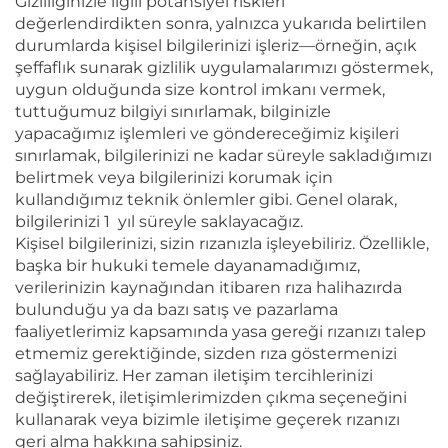
Gizliliğinizle ilgili potansiyel riskleri
değerlendirdikten sonra, yalnızca yukarıda belirtilen
durumlarda kişisel bilgilerinizi işleriz—örneğin, açık
şeffaflık sunarak gizlilik uygulamalarımızı göstermek,
uygun olduğunda size kontrol imkanı vermek,
tuttuğumuz bilgiyi sınırlamak, bilginizle
yapacağımız işlemleri ve göndereceğimiz kişileri
sınırlamak, bilgilerinizi ne kadar süreyle sakladığımızı
belirtmek veya bilgilerinizi korumak için
kullandığımız teknik önlemler gibi. Genel olarak,
bilgilerinizi 1
yıl süreyle saklayacağız.
Kişisel bilgilerinizi, sizin rızanızla işleyebiliriz. Özellikle,
başka bir hukuki temele dayanamadığımız,
verilerinizin kaynağından itibaren rıza halihazırda
bulunduğu ya da bazı satış ve pazarlama
faaliyetlerimiz kapsamında yasa gereği rızanızı talep
etmemiz gerektiğinde, sizden rıza göstermenizi
sağlayabiliriz. Her zaman iletişim tercihlerinizi
değiştirerek, iletişimlerimizden çıkma seçeneğini
kullanarak veya bizimle iletişime geçerek rızanızı
geri alma hakkına sahipsiniz.