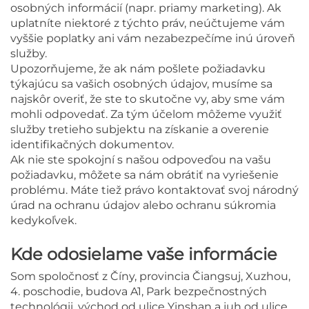
osobných informácií (napr. priamy marketing). Ak
uplatníte niektoré z týchto práv, neúčtujeme vám
vyššie poplatky ani vám nezabezpečíme inú úroveň
služby.
Upozorňujeme, že ak nám pošlete požiadavku
týkajúcu sa vašich osobných údajov, musíme sa
najskôr overiť, že ste to skutočne vy, aby sme vám
mohli odpovedať. Za tým účelom môžeme využiť
služby tretieho subjektu na získanie a overenie
identifikačných dokumentov.
Ak nie ste spokojní s našou odpoveďou na vašu
požiadavku, môžete sa nám obrátiť na vyriešenie
problému. Máte tiež právo kontaktovať svoj národný
úrad na ochranu údajov alebo ochranu súkromia
kedykoľvek.
Kde odosielame vaše informácie
Som spoločnosť z Číny, provincia Čiangsuj, Xuzhou,
4. poschodie, budova A1, Park bezpečnostných
technológii, východ od ulice Yinshan a juh od ulice