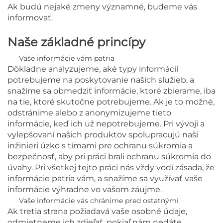
Ak budú nejaké zmeny významné, budeme vás
informovať.
Naše základné princípy
Vaše informácie vám patria
Dôkladne analyzujeme, aké typy informácií
potrebujeme na poskytovanie našich služieb, a
snažíme sa obmedziť informácie, ktoré zbierame, iba
na tie, ktoré skutočne potrebujeme. Ak je to možné,
odstránime alebo z anonymizujeme tieto
informácie, keď ich už nepotrebujeme. Pri vývoji a
vylepšovaní našich produktov spolupracujú naši
inžinieri úzko s tímami pre ochranu súkromia a
bezpečnosť, aby pri práci brali ochranu súkromia do
úvahy. Pri všetkej tejto práci nás vždy vodí zásada, že
informácie patria vám, a snažíme sa využívať vaše
informácie výhradne vo vašom záujme.
Vaše informácie vás chránime pred ostatnými
Ak tretia strana požiadavá vaše osobné údaje,
odmietneme ich zdieľať, pokiaľ nám nedáte