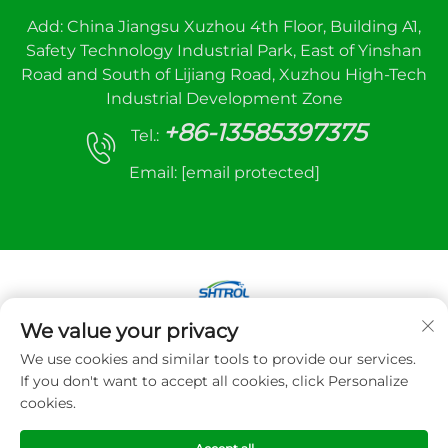
Add: China Jiangsu Xuzhou 4th Floor, Building A1,
Safety Technology Industrial Park, East of Yinshan
Road and South of Lijiang Road, Xuzhou High-Tech
Industrial Development Zone
+86-13585397375
Tel.:
Email:
[email protected]
We value your privacy
Autorské práva © 2026 Xuzhou sanhe automatic
We use cookies and similar tools to provide our services.
control equipment Co.,LTD. Všetky práva
If you don't want to accept all cookies, click Personalize
vyhradené
cookies.
Zásady ochrany súkromia