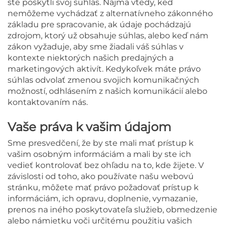
ste poskytli svoj súhlas. Najmä vtedy, keď
nemôžeme vychádzať z alternatívneho zákonného
základu pre spracovanie, ak údaje pochádzajú
zdrojom, ktorý už obsahuje súhlas, alebo keď nám
zákon vyžaduje, aby sme žiadali váš súhlas v
kontexte niektorých našich predajných a
marketingových aktivít. Kedykoľvek máte právo
súhlas odvolať zmenou svojich komunikačných
možností, odhlásením z našich komunikácií alebo
kontaktovaním nás.
Vaše práva k vašim údajom
Sme presvedčení, že by ste mali mať prístup k
vašim osobným informáciám a mali by ste ich
vedieť kontrolovať bez ohľadu na to, kde žijete. V
závislosti od toho, ako používate našu webovú
stránku, môžete mať právo požadovať prístup k
informáciám, ich opravu, doplnenie, vymazanie,
prenos na iného poskytovateľa služieb, obmedzenie
alebo námietku voči určitému použitiu vašich