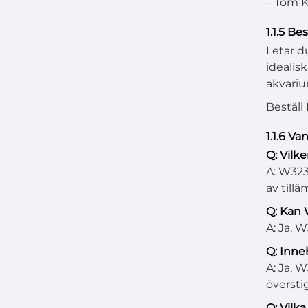
– Tom K.
1.1.5 B
Letar d
idealis
akvariu
Beställ
1.1.6 Va
Q: Vilk
A: W323
av till
Q: Kan
A: Ja, 
Q: Inne
A: Ja, 
överstig
Q: Vilk