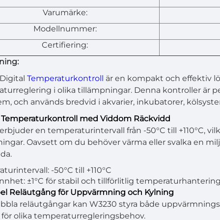
Varumärke:
Modellnummer:
Certifiering:
ning:
Digital
Temperaturkontroll
är en kompakt och effektiv lö
turreglering i olika tillämpningar. Denna kontroller är
em, och används bredvid i akvarier, inkubatorer, kölsyst
t Temperaturkontroll med Viddom Räckvidd
rbjuder en temperaturintervall från -50°C till +110°C, vil
ningar. Oavsett om du behöver värma eller svalka en milj
da.
urintervall: -50°C till +110°C
nhet: ±1°C för stabil och tillförlitlig temperaturhantering
el Reläutgång för Uppvärmning och Kylning
bla reläutgångar kan W3230 styra både uppvärmnings- o
 för olika temperaturregleringsbehov.