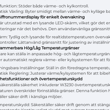
unktion: Stöder både värme- och kylkontroll.
isk Växling: Byter smidigt mellan värme- och kylläge ba
siffronummerdisplay för enkelt övervakning
r utrustad med en lysande LED-skärm, vilket gör det en
steringar när det behövs. Den användarvänliga gränssnitte
rm: Tydlig och lysande för realtidstemperaturen överva
ontroller: Lättanvänd gränssnitt för justering av inställni
grammerbara Hög/Låg Temperaturgränser
re kan ställa in anpassade hög- och lågtemperaturgräns
automatiskt reglera värme- eller kylsystemen för att f
ingsbara Inställningar: Ställ in din föredragna temperat
isk Reglering: Justerar värme/kylsystemen för att bibeh
rhetsfunktioner och övertemperaturskydd
 säkerställa säkerhet inkluderar W3230 övertemperatursk
turen överskrider förinställda gränser. Denna funktion h
ller säker drift i känsliga miljöer.
peraturskydd: Säkerställer säker drift genom att stänga 