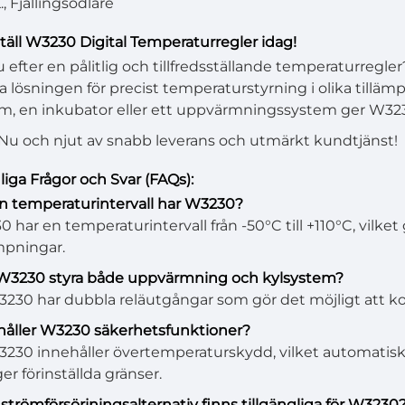
, Fjällingsodlare
eställ W3230 Digital Temperaturregler idag!
u efter en pålitlig och tillfredsställande temperaturregl
ka lösningen för precist temperaturstyrning i olika tillä
m, en inkubator eller ett uppvärmningssystem ger W3230 p
 Nu och njut av snabb leverans och utmärkt kundtjänst!
nliga Frågor och Svar (FAQs):
en temperaturintervall har W3230?
0 har en temperaturintervall från -50°C till +110°C, vilket
ämpningar.
 W3230 styra både uppvärmning och kylsystem?
W3230 har dubbla reläutgångar som gör det möjligt att 
håller W3230 säkerhetsfunktioner?
W3230 innehåller övertemperaturskydd, vilket automati
er förinställda gränser.
a strömförsörjningsalternativ finns tillgängliga för W3230