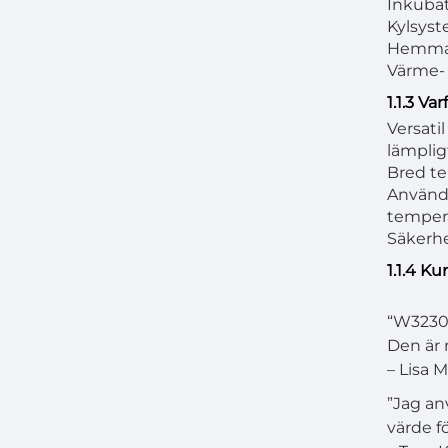
Inkubat
Kylsyst
Hemmagn
Värme- 
1.1.3 Va
Versati
lämplig
Bred tem
Använda
tempera
Säkerhe
1.1.4 K
“W3230 
Den är 
– Lisa M
”Jag an
värde f