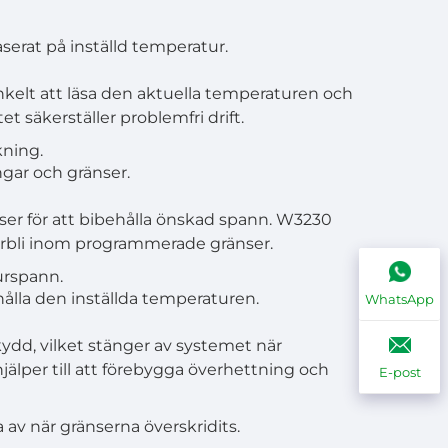
serat på inställd temperatur.
kelt att läsa den aktuella temperaturen och
t säkerställer problemfri drift.
kning.
ngar och gränser.
er för att bibehålla önskad spann. W3230
örbli inom programmerade gränser.
urspann.
ålla den inställda temperaturen.
WhatsApp
ydd, vilket stänger av systemet när
jälper till att förebygga överhettning och
E-post
av när gränserna överskridits.