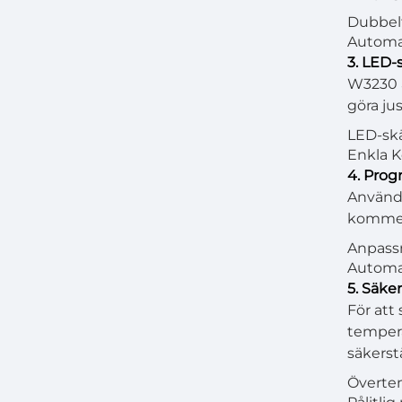
Dubbelf
Automat
3. LED-
W3230 ä
göra ju
LED-skä
Enkla K
4. Pro
Använda
kommer 
Anpassn
Automat
5. Säke
För att
tempera
säkerstä
Övertem