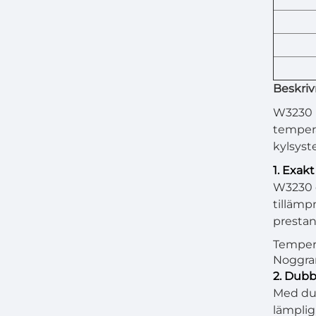
Beskriv
W3230 
tempera
kylsyst
1. Exak
W3230 e
tillämp
prestan
Temperat
Noggran
2. Dubb
Med dub
lämplig