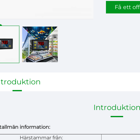
Få ett off
ntroduktion
Introduktio
allmän information:
Härstammar från: