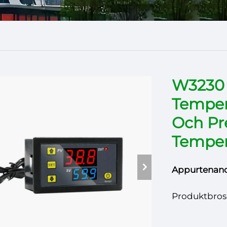
W3230 
Tempera
Och Pr
Temper
Appurtenanc
Produktbros