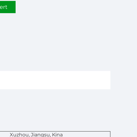
ert
n
Xuzhou, Jiangsu, Kina