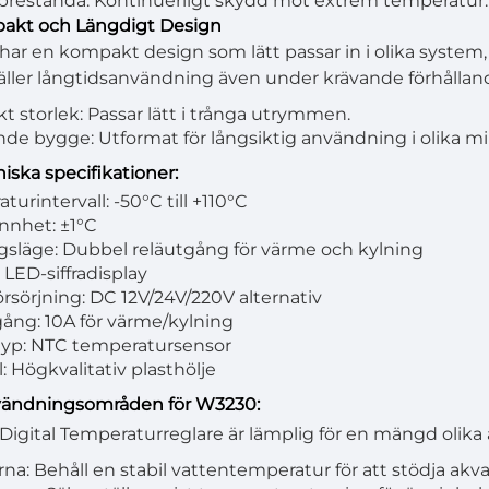
g prestanda: Kontinuerligt skydd mot extrem temperatur.
pakt och Längdigt Design
ar en kompakt design som lätt passar in i olika syste
äller långtidsanvändning även under krävande förhållan
 storlek: Passar lätt i trånga utrymmen.
de bygge: Utformat för långsiktig användning i olika mil
kniska specifikationer:
urintervall: -50°C till +110°C
nnhet: ±1°C
gsläge: Dubbel reläutgång för värme och kylning
 LED-siffradisplay
rsörjning: DC 12V/24V/220V alternativ
ång: 10A för värme/kylning
typ: NTC temperatursensor
: Högkvalitativ plasthölje
nvändningsområden för W3230:
igital Temperaturreglare är lämplig för en mängd olika
na: Behåll en stabil vattentemperatur för att stödja akvati