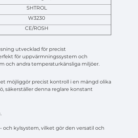
SHTROL
W3230
CE/ROSH
sning utvecklad för precist
 perfekt för uppvärmningssystem och
em och andra temperaturkänsliga miljöer.
ket möjliggör precist kontroll i en mängd olika
ö, säkerställer denna reglare konstant
.
ch kylsystem, vilket gör den versatil och