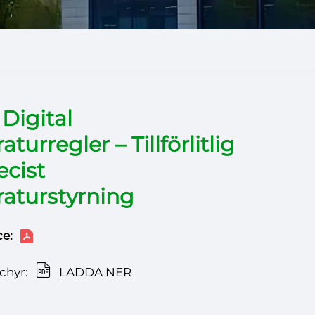
Digital
turregler – Tillförlitlig
ecist
aturstyrning
e:
chyr:
LADDA NER