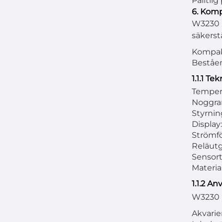
Pålitli
6. Kom
W3230 h
säkerst
Kompakt
Beståen
1.1.1 Te
Temperat
Noggra
Styrnin
Display:
Strömfö
Reläutg
Sensor
Material
1.1.2 A
W3230 D
Akvarier