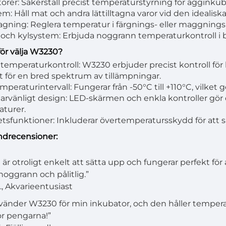
orer: Säkerställ precist temperaturstyrning för ägginkuba
em: Håll mat och andra lättilltagna varor vid den idealis
ing: Reglera temperatur i färgnings- eller maggningsm
och kylsystem: Erbjuda noggrann temperaturkontroll i
rför välja W3230?
l temperaturkontroll: W3230 erbjuder precist kontroll fö
t för en bred spektrum av tillämpningar.
peraturintervall: Fungerar från -50°C till +110°C, vilket ger
rvänligt design: LED-skärmen och enkla kontroller gör d
turer.
tsfunktioner: Inkluderar övertemperatursskydd för att säke
undrecensioner:
är otroligt enkelt att sätta upp och fungerar perfekt för 
noggrann och pålitlig.”
., Akvarieentusiast
vänder W3230 för min inkubator, och den håller tempera
ör pengarna!”