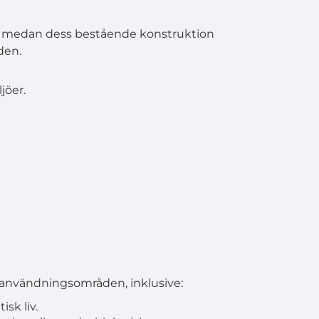
m, medan dess bestående konstruktion
den.
jöer.
 användningsområden, inklusive:
sk liv.