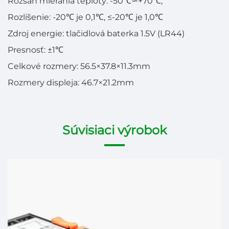
Rozsah mierania teploty: -50℃∽+70℃;
Rozlíšenie: -20℃ je 0,1℃, ≤-20℃ je 1,0℃
Zdroj energie: tlačidlová baterka 1.5V (LR44)
Presnosť: ±1℃
Celkové rozmery: 56.5×37.8×11.3mm
Rozmery displeja: 46.7×21.2mm
Súvisiaci výrobok