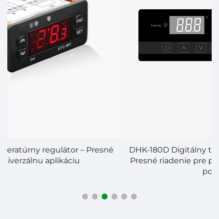
né
DHK-180D Digitálny temperatúrny regulátor –
Presné riadenie pre priemyselné a obchodné
použitie