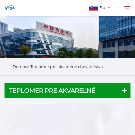
SK
O Nás
Hľadať
Výrobky
Domov>
Teplomer pre akvareľné chovateľstvo
Kontaktuj Nás
TEPLOMER PRE AKVAREĽNÉ
CHOVATEĽSTVO