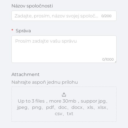
Názov spoločnosti
0/200
Správa
0/1000
Attachment
Nahrajte aspoň jednu prílohu
Up to 3 files，more 30mb，suppor jpg、
jpeg、png、pdf、doc、docx、xls、xlsx、
csv、txt