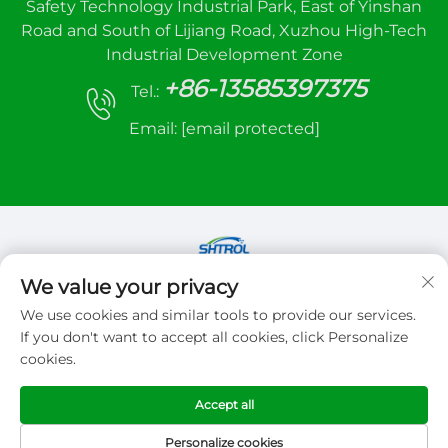
Safety Technology Industrial Park, East of Yinshan
Road and South of Lijiang Road, Xuzhou High-Tech
Industrial Development Zone
+86-13585397375
Tel.:
Email:
[email protected]
We value your privacy
Autorské práva © 2026 Xuzhou sanhe automatic
We use cookies and similar tools to provide our services.
control equipment Co.,LTD. Všetky práva
If you don't want to accept all cookies, click Personalize
vyhradené
cookies.
Zásady ochrany súkromia
Accept all
Personalize cookies