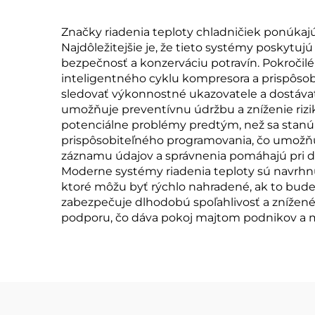
Značky riadenia teploty chladničiek ponúkaj
Najdôležitejšie je, že tieto systémy poskytujú
bezpečnosť a konzerváciu potravín. Pokroči
inteligentného cyklu kompresora a prispôso
sledovať výkonnostné ukazovatele a dostáva
umožňuje preventívnu údržbu a zníženie rizi
potenciálne problémy predtým, než sa stanú k
prispôsobiteľného programovania, čo umožňuj
záznamu údajov a správnenia pomáhajú pri do
Moderne systémy riadenia teploty sú navrhn
ktoré môžu byť rýchlo nahradené, ak to bude 
zabezpečuje dlhodobú spoľahlivosť a znížen
podporu, čo dáva pokoj majtom podnikov a 