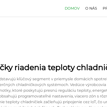
DOMOV
O NÁS
P
čky riadenia teploty chladni
edstavujú kľúčový segment v priemysle domácich spotreb
merčných chladničkových systémoch. Vedúce výrobcovia 
ednotky, ktoré poskytujú presnú reguláciu teploty, energ
obsahujú programovateľné nastavenia, viacero zón s rô
e teploty chladničiek začleňujú pripojenie cez IoT, čo