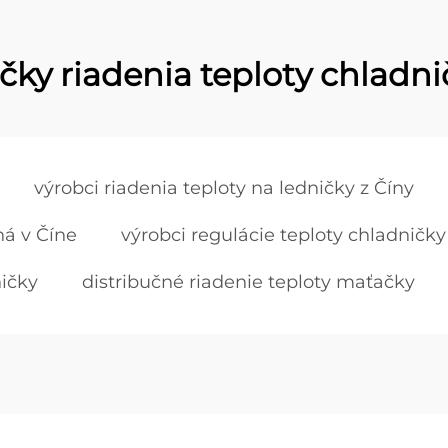
čky riadenia teploty chladni
výrobci riadenia teploty na ledničky z Číny
ná v Číne
výrobci regulácie teploty chladničky
ničky
distribučné riadenie teploty maťačky