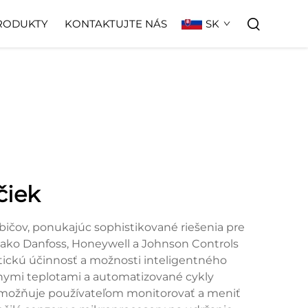
SK
RODUKTY
KONTAKTUJTE NÁS
čiek
ičov, ponukajúc sophistikované riešenia pre
ako Danfoss, Honeywell a Johnson Controls
etickú účinnosť a možnosti inteligentného
znymi teplotami a automatizované cykly
 umožňuje používateľom monitorovať a meniť