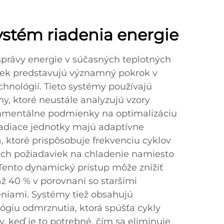
ystém riadenia energie
správy energie v súčasných teplotných
iek predstavujú významný pokrok v
echnológií. Tieto systémy používajú
my, ktoré neustále analyzujú vzory
onmentálne podmienky na optimalizáciu
iadiace jednotky majú adaptívne
, ktoré prispôsobuje frekvenciu cyklov
ch požiadaviek na chladenie namiesto
 Tento dynamický prístup môže znížiť
ž 40 % v porovnaní so staršími
niami. Systémy tiež obsahujú
ógiu odmrznutia, ktorá spúšťa cykly
, keď je to potrebné, čím sa eliminuje