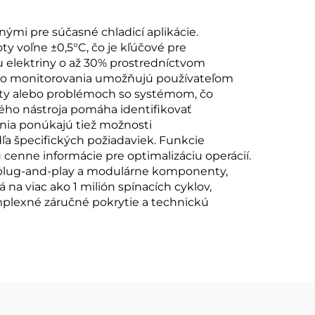
ými pre súčasné chladicí aplikácie.
ty voľne ±0,5°C, čo je kľúčové pre
 elektriny o až 30% prostredníctvom
ého monitorovania umožňujú používateľom
oty alebo problémoch so systémom, čo
kého nástroja pomáha identifikovať
enia ponúkajú tiež možnosti
ľa špecifických požiadaviek. Funkcie
cenne informácie pre optimalizáciu operácií.
u plug-and-play a modulárne komponenty,
na viac ako 1 milión spínacích cyklov,
plexné záručné pokrytie a technickú