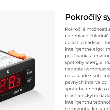
Pokročilý s
Pokročilé možnosti 
riadeniach chladnič
oblasti chladicích t
inteligentné algorit
používania a envir
spotreby energie. R
riadenie kompresora
na základe skutočný
pevných intervalov.
spotrebu energie o a
mechanickými riade
inteligentnú technol
odmrznutia len vtedy