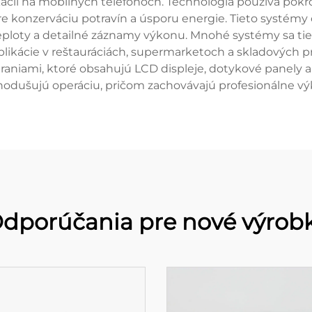
ácií na mobilných telefónoch. Technológia používa pokr
 pre konzerváciu potravín a úsporu energie. Tieto systé
eploty a detailné záznamy výkonu. Mnohé systémy sa tie
likácie v reštauráciách, supermarketoch a skladových p
hraniami, ktoré obsahujú LCD displeje, dotykové panely a
nodušujú operáciu, pričom zachovávajú profesionálne vý
dporúčania pre nové výrob