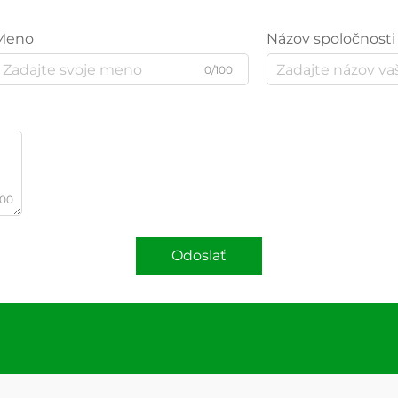
Meno
Názov spoločnosti
0/100
000
Odoslať