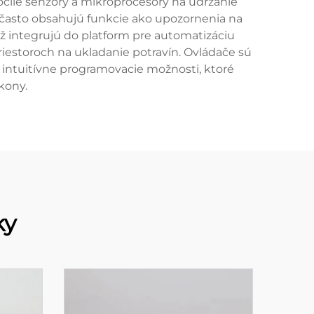
očilé senzory a mikroprocesory na udržanie
my často obsahujú funkcie ako upozornenia na
ž integrujú do platform pre automatizáciu
riestoroch na ukladanie potravín. Ovládače sú
 intuitívne programovacie možnosti, ktoré
kony.
ky