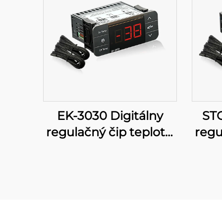
EK-3030 Digitálny
STC
regulačný čip teploty:
regu
Pokročilé regulácia
teploty pre
viac
priemyselné a
obchodné aplikácie
obc