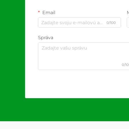
Email
0/100
Správa
0/1