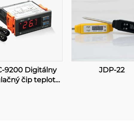
-9200 Digitálny
JDP-22
lačný čip teploty:
Pokročilá,
erofázova kontrola
teploty pre
priemyselné a
hodné aplikácie