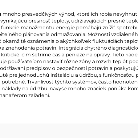
ú mnoho presvedčivých výhod, ktoré ich robia nevyhnutn
 vynikajúcu presnosť teploty, udržiavajúcich presné teplo
lé funkcie manažmentu energie pomáhajú znížiť spotrebu
biteľného plánovania odmražovania. Možnosti vzdialen
ť okamžité oznámenia o akýchkoľvek fluktuáciách tepl
ka znehodenia potravín. Integrácia chytrého diagnostic
ritické, čím šetríme čas a peniaze na opravy. Tieto riad
e používateľom nastaviť rôzne zóny a rozvrh teplôt pod
držiavaní predpisov o bezpečnosti potravín a poskytujú 
uté pre jednoduchú inštaláciu a údržbu, s funkčnosťo
potrebné. Trvanlivosť týchto systémov, často hodnotená 
é náklady na údržbu. navyše mnoho značiek ponúka kom
manažerom zařadení.