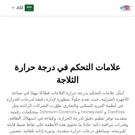
AR
معلومات عنا
بحث
منتجات
علامات التحكم في درجة حرارة
اتصل بنا
الثلاجة
تُمثّل علامات التحكم بدرجة حرارة الثلاجات قطاعًا مهمًا في صناعة
الأجهزة المنزلية، حيث تقدم حلولًا متطورة لإدارة دقيقة لدرجات الحرارة
في أنظمة التبريد السكني والتجاري. طوّرت الشركات الرائدة مثل
Danfoss و Honeywell و Johnson Controls متحكمات رقمية
متقدمة توفر تنظيم دقيق لدرجة الحرارة، وكفاءة في استهلاك الطاقة،
وقدرات مراقبة ذكية. عادةً ما تحتوي هذه الأنظمة على نقاط ضبط قابلة
للبرمجة، ومناطق درجات حرارة متعددة، ودورة إذابة تلقائية. تتضمن