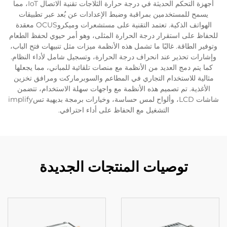
أجهزة التحكم الحديثة في درجة حرارة الثلاجات تقنية الاتصال IoT، مما
يسمح للمستخدمين بمراقبة وضبط الإعدادات عن بُعد عبر تطبيقات
الهواتف الذكية. تعتمد التقنية على مستشعرات وميكروOCUS معقدة
للحفاظ على استقرار درجة الحرارة المثلى، وهو أمر حيوي لحفظ الطعام
وتوفير الطاقة. غالبًا ما تشمل هذه الأنظمة ميزات مثل تنبيهات فتح الباب،
وإشارات تحذير عند انحراف درجة الحرارة، وتسجيل شامل لأداء النظام.
كما يتم دمج العديد من الأنظمة مع منصات تلقائية للمباني، مما يجعلها
مثالية للاستخدام التجاري في المطاعم والسوبرماركت ومرافق تخزين
الأغذية. تم تصميم هذه الأنظمة مع واجهات سهلة الاستخدام، تتضمن
شاشات LCD، وألواح لمس حساسة، وخيارات برمجة بديهية تسimplify
التشغيل مع الحفاظ على أداء احترافي.
توصيات المنتجات الجديدة