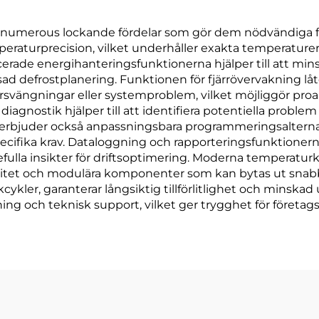
numerous lockande fördelar som gör dem nödvändiga fö
raturprecision, vilket underhåller exakta temperaturer 
erade energihanteringsfunktionerna hjälper till att mi
ad defrostplanering. Funktionen för fjärrövervakning l
svängningar eller systemproblem, vilket möjliggör proak
agnostik hjälper till att identifiera potentiella problem i
erbjuder också anpassningsbara programmeringsalternativ,
fika krav. Dataloggning och rapporteringsfunktionerna hj
ulla insikter för driftsoptimering. Moderna temperaturko
litet och modulära komponenter som kan bytas ut snab
kcykler, garanterar långsiktig tillförlitlighet och mins
och teknisk support, vilket ger trygghet för företagsä