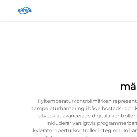
mär
Kyltemperaturkontrollmärken representer
temperaturhantering i både bostads- och 
utvecklat avancerade digitala kontrolle
inkluderar vanligtvis programmerbar
kyleratemperturkontroller integrerar IoT-an