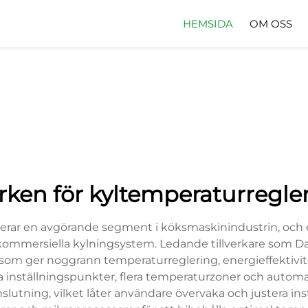
HEMSIDA
OM OSS
ken för kyltemperaturregle
ar en avgörande segment i köksmaskinindustrin, och er
kommersiella kylningsystem. Ledande tillverkare som Da
r som ger noggrann temperaturreglering, energieffektiv
a inställningspunkter, flera temperaturzoner och automa
slutning, vilket låter användare övervaka och justera ins