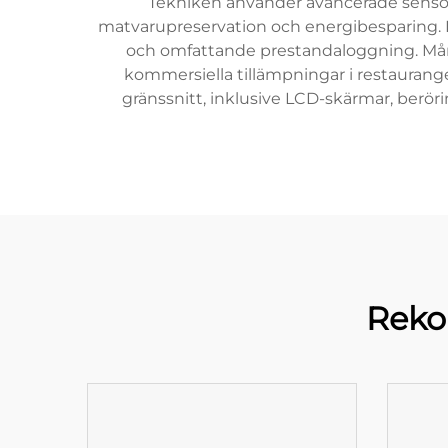
Tekniken använder avancerade sensorer
matvarupreservation och energibesparing. D
och omfattande prestandaloggning. Mån
kommersiella tillämpningar i restauran
gränssnitt, inklusive LCD-skärmar, berör
Reko