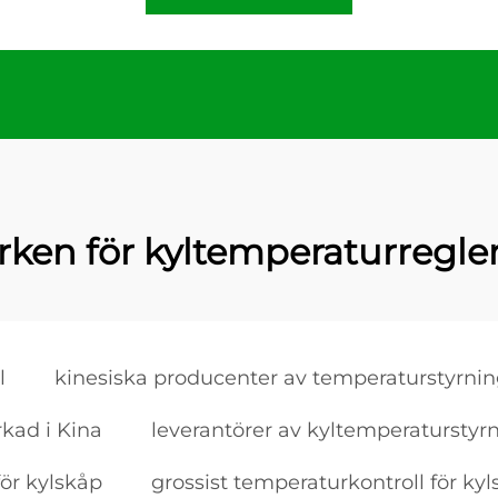
ken för kyltemperaturregle
l
kinesiska producenter av temperaturstyrnin
rkad i Kina
leverantörer av kyltemperaturstyr
för kylskåp
grossist temperaturkontroll för ky