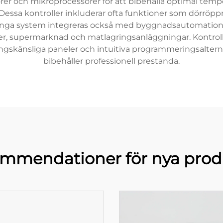
 och mikroprocessorer för att bibehålla optimal tempera
essa kontroller inkluderar ofta funktioner som dörröp
ga system integreras också med byggnadsautomationspla
ger, supermarknad och matlagringsanläggningar. Kontro
ingskänsliga paneler och intuitiva programmeringsaltern
bibehåller professionell prestanda.
mmendationer för nya prod