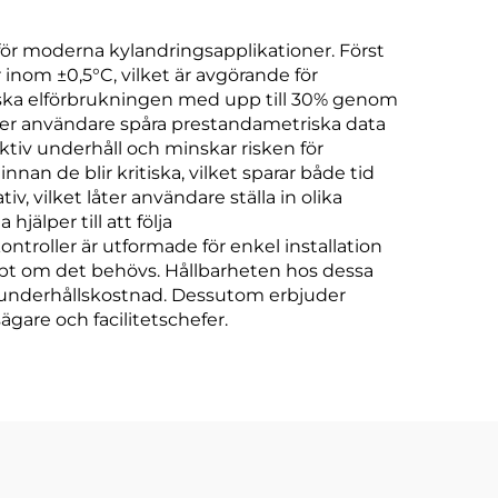
r moderna kylandringsapplikationer. Först
inom ±0,5°C, vilket är avgörande för
nska elförbrukningen med upp till 30% genom
åter användare spåra prestandametriska data
tiv underhåll och minskar risken för
nnan de blir kritiska, vilket sparar både tid
 vilket låter användare ställa in olika
älper till att följa
ntroller är utformade för enkel installation
bt om det behövs. Hållbarheten hos dessa
kad underhållskostnad. Dessutom erbjuder
gare och facilitetschefer.