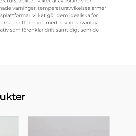
turstabilitet, vilket är avgörande för
pnade varningar, temperaturavvikelsealarmer
ttformar, vilket gör dem idealiska för
llerna är utformade med användarvänliga
ativ som förenklar drift samtidigt som de
ukter