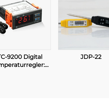
C-9200 Digital
JDP-22
mperaturregler:
cerad, flerstadig
eraturkontroll för
ndustriella och
kommersiella
tillämpningar