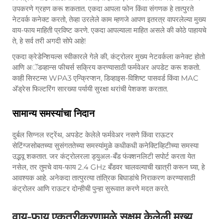
उपकरणे ग्रहण करू शकतात. एकदा आपला फोन किंवा संगणक हे तात्पुरते
नेटवर्क कनेक्ट करतो, तेव्हा उरलेले काम म्हणजे आपण इतरत्र वापरलेल्या मुख्य
वाय-फाय माहिती प्रविष्ट करणे. एकदा आपल्याला माहित असले की कोठे पाहायचे
ते, हे सर्व तरी अगदी सोपे आहे!
एकदा क्रेडेन्शियल्स स्वीकारले गेले की, कंट्रोलर मुख्य नेटवर्कला कनेक्ट होतो
आणि अॅडव्हान्स फीचर्स सक्रिय करण्यासाठी फर्मवेअर अपडेट करू शकतो.
काही सिस्टम्स WPA3 एन्क्रिप्शन, डिव्हाइस-विशिष्ट पासवर्ड किंवा MAC
अ‍ॅड्रेस फिल्टरिंग सारख्या पर्यायी सुरक्षा थरांची पेशकश करतात.
सामान्य समस्यांचा निदान
दुर्बल सिग्नल स्ट्रेंथ, अपडेट केलेले फर्मवेअर नसणे किंवा राऊटर
सेटिंग्जसोबतच्या सुसंगततेच्या समस्यांमुळे कधीकधी कनेक्टिव्हिटीच्या समस्या
उद्भवू शकतात. जर कंट्रोलरला ड्युअल-बँड फंक्शनलिटी सपोर्ट करता येत
नसेल, तर तुमचे वाय-फाय 2.4 GHz बँडवर चालवल्याची खात्री करून घ्या, हे
आवश्यक आहे. अनेकदा तात्पुरत्या तांत्रिक बिघाडांचे निराकरण करण्यासाठी
कंट्रोलर आणि राऊटर दोन्हीची पुन्हा सुरूवात करणे मदत करते.
वाय-फाय एकत्रीकरणामुळे सक्षम केलेली मुख्य