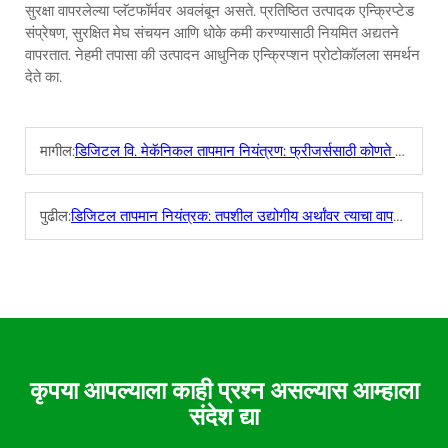
सुरक्षा वापरलेल्या प्लॅटफॉर्मवर अवलंबून असते. प्रतिष्ठित उत्पादक एन्क्रिप्टेड
संप्रेषण, सुरक्षित मेघ संचयन आणि धोके कमी करण्यासाठी नियमित अद्यतने
वापरतात. नेहमी तपासा की उत्पादन आधुनिक एन्क्रिप्शन प्रोटोकॉलला समर्थन
देते का.
मागील:
डिजिटल वि. मेकॅनिकल तापमान नियंत्रण: फ्रीजर्ससाठी कोणते चांगले?
पुढील:
डिजिटल तापमान नियंत्रक: तपशील उद्योगीय अर्थांवर त्याचा वापर कसा करायचा
कृपया आपल्याला काही प्रश्न असल्यास आम्हाला
संदेश द्या