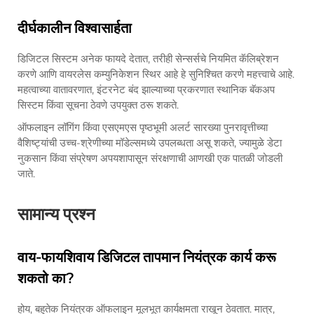
दीर्घकालीन विश्वासार्हता
डिजिटल सिस्टम अनेक फायदे देतात, तरीही सेन्सर्सचे नियमित कॅलिब्रेशन
करणे आणि वायरलेस कम्युनिकेशन स्थिर आहे हे सुनिश्चित करणे महत्त्वाचे आहे.
महत्वाच्या वातावरणात, इंटरनेट बंद झाल्याच्या प्रकरणात स्थानिक बॅकअप
सिस्टम किंवा सूचना ठेवणे उपयुक्त ठरू शकते.
ऑफलाइन लॉगिंग किंवा एसएमएस पृष्ठभूमी अलर्ट सारख्या पुनरावृत्तीच्या
वैशिष्ट्यांची उच्च-श्रेणीच्या मॉडेल्समध्ये उपलब्धता असू शकते, ज्यामुळे डेटा
नुकसान किंवा संप्रेषण अपयशापासून संरक्षणाची आणखी एक पातळी जोडली
जाते.
सामान्य प्रश्न
वाय-फायशिवाय डिजिटल तापमान नियंत्रक कार्य करू
शकतो का?
होय, बहुतेक नियंत्रक ऑफलाइन मूलभूत कार्यक्षमता राखून ठेवतात. मात्र,