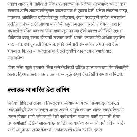
एकाच आकाराचे नाहीत. ते विविध प्रकारच्या गंभीरतेच्या पातळ्यांवर चांगले काम
करतात आणि आवश्यकतेनुसार व्यवस्थापक ते एकाच वेळी अनेक लोकांना पाठवू
शकतात. औद्योगिक दृष्टिकोनातून पाहिल्यास, अशा प्रकारची सेटिंग समस्यांना
प्रतिसाद देण्यासाठी लागणाऱ्या वेळेची खूप कमतरता करते. विशेषतः नाशवंत
मालाशी संबंधित कारखान्यांना याचा खूप फायदा होतो कारण कोणीतरी सूचना
मिळेपर्यंत वस्तू खराब होण्याची शक्यता कमी असते. उपकरणेही अधिक सुरक्षित
राहतात कारण दुरुस्तीचे काम करणारे कर्मचारी समस्यांवर लगेच लक्ष देऊ
शकतात, फिरणाऱ्या व्यक्तीला काहीतरी चुकीचे आढळल्यास त्याची वाट
पाहण्यापेक्षा.
पॉवर लॉस, खुले दरवाजे किंवा कनेक्टिव्हिटी खंडित झाल्यासारख्या स्थितीसाठीही
अलर्ट ट्रिगर केले जाऊ शकतात, ज्यामुळे संपूर्ण देखरेखीचे समाधान मिळते.
क्लाउड-आधारित डेटा लॉगिंग
अनेक डिजिटल तापमान नियंत्रकांमध्ये वाय-फाय च्या माध्यमातून क्लाउड
प्लॅटफॉर्मद्वारे डेटा संग्रहण क्षमता असते. यामुळे तापमान लॉग्ज स्वयंचलितपणे
जतन होतात आणि कोणत्याही वेळी प्रवेशयोग्य राहतात. काही प्रणाली लेखा
तपासणीसाठी CSV सारख्या एक्सपोर्ट करण्यायोग्य स्वरूपाचे पर्याय किंवा थर्ड-
पार्टी अनुपालन सॉफ्टवेअरशी एकीकरणाचे पर्याय देखील देतात.