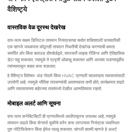
वैशिष्ट्ये
वास्तविक वेळ दूरस्थ देखरेख
वाय-फाय सक्षम डिजिटल तापमान नियंत्रकाचा सर्वात शक्तिशाली फायद्यांपैकी
एक म्हणजे जवळपास कोठूनही तापमान स्थितीची देखरेख करण्याची क्षमता.
समर्पित अ‍ॅप किंवा क्लाउड डॅशबोर्डद्वारे, वापरकर्ते लाइव्ह रीडिंग्ज आणि ऐतिहासिक
डेटा पाहू शकतात, ज्यामुळे ते प्रवृत्ती ओळखू शकतात आणि अपयश घडण्यापूर्वीच
त्यांच्यापासून बचाव करू शकतात.
हे वैशिष्ट्य विशेषतः थंड गोदामे किंवा HVAC प्रणाली चालवणार्‍या व्यवसायांसाठी
उपयोगी आहे. त्यामुळे भौतिक तपासण्यांची आवश्यकता कमी होते, कार्यक्षमता वाढते
आणि व्यवसायाच्या बाहेरच्या तासांमध्ये देखील आत्मविश्वास राहतो.
मोबाइल अलर्ट आणि सूचना
वाय-फाय कनेक्टिव्हिटी ही प्रणालीमध्ये आधीपासूनच उपलब्ध आहे, त्यामुळे
तापमान वाढले किंवा सेन्सर्स चुकीचे वर्तन करू लागल्यास नियंत्रक व्यवस्थित
पुश नोटिफिकेशन किंवा ईमेल पाठवू शकतात. चांगली बातमी म्हणजे हे अलर्ट