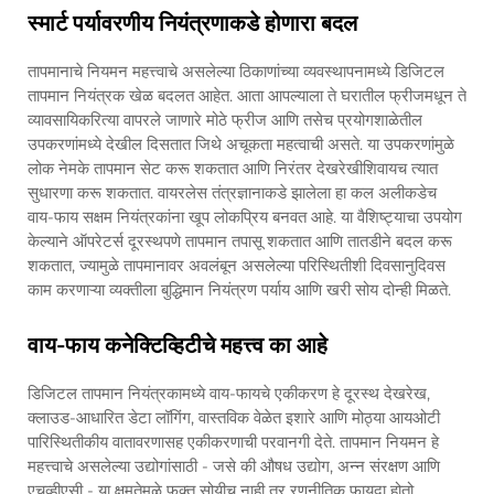
स्मार्ट पर्यावरणीय नियंत्रणाकडे होणारा बदल
तापमानाचे नियमन महत्त्वाचे असलेल्या ठिकाणांच्या व्यवस्थापनामध्ये डिजिटल
तापमान नियंत्रक खेळ बदलत आहेत. आता आपल्याला ते घरातील फ्रीजमधून ते
व्यावसायिकरित्या वापरले जाणारे मोठे फ्रीज आणि तसेच प्रयोगशाळेतील
उपकरणांमध्ये देखील दिसतात जिथे अचूकता महत्वाची असते. या उपकरणांमुळे
लोक नेमके तापमान सेट करू शकतात आणि निरंतर देखरेखीशिवायच त्यात
सुधारणा करू शकतात. वायरलेस तंत्रज्ञानाकडे झालेला हा कल अलीकडेच
वाय-फाय सक्षम नियंत्रकांना खूप लोकप्रिय बनवत आहे. या वैशिष्ट्याचा उपयोग
केल्याने ऑपरेटर्स दूरस्थपणे तापमान तपासू शकतात आणि तातडीने बदल करू
शकतात, ज्यामुळे तापमानावर अवलंबून असलेल्या परिस्थितीशी दिवसानुदिवस
काम करणाऱ्या व्यक्तीला बुद्धिमान नियंत्रण पर्याय आणि खरी सोय दोन्ही मिळते.
वाय-फाय कनेक्टिव्हिटीचे महत्त्व का आहे
डिजिटल तापमान नियंत्रकामध्ये वाय-फायचे एकीकरण हे दूरस्थ देखरेख,
क्लाउड-आधारित डेटा लॉगिंग, वास्तविक वेळेत इशारे आणि मोठ्या आयओटी
पारिस्थितीकीय वातावरणासह एकीकरणाची परवानगी देते. तापमान नियमन हे
महत्त्वाचे असलेल्या उद्योगांसाठी - जसे की औषध उद्योग, अन्न संरक्षण आणि
एचव्हीएसी - या क्षमतेमुळे फक्त सोयीच नाही तर रणनीतिक फायदा होतो.