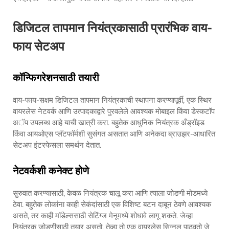
डिजिटल तापमान नियंत्रकासाठी प्रारंभिक वाय-
फाय सेटअप
कॉन्फिगरेशनसाठी तयारी
वाय-फाय-सक्षम डिजिटल तापमान नियंत्रकाची स्थापना करण्यापूर्वी, एक स्थिर
वायरलेस नेटवर्क आणि उत्पादकाद्वारे पुरवलेले आवश्यक मोबाइल किंवा डेस्कटॉप
अॅप उपलब्ध आहे याची खात्री करा. बहुतेक आधुनिक नियंत्रक अँड्रॉइड
किंवा आयओएस प्लॅटफॉर्मशी सुसंगत असतात आणि अनेकदा ब्राउझर-आधारित
सेटअप इंटरफेसला समर्थन देतात.
नेटवर्कशी कनेक्ट होणे
सुरुवात करण्यासाठी, केवळ नियंत्रक चालू करा आणि त्याला जोडणी मोडमध्ये
ठेवा. बहुतेक लोकांना काही सेकंदांसाठी एक विशिष्ट बटन दाबून ठेवणे आवश्यक
असते, तर काही मॉडेल्ससाठी सेटिंग्ज मेनूमध्ये शोधावे लागू शकते. जेव्हा
नियंत्रक जोडणीसाठी तयार असतो, तेव्हा तो एक वायरलेस सिग्नल पाठवतो जे