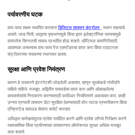
पर्यावरणीय घटक
वाय-फाय सक्षम स्थापित करताना
डिजिटल तापमान कंट्रोलर
, स्थान महत्वाचे
असते. जाड भिंती, धातूच्या पृष्ठभागामुळे किंवा इतर इलेक्ट्रॉनिक व्यत्ययामुळे
वायरलेस सिग्नलची ताकद प्रभावित होऊ शकते. ऑप्टिमल कामगिरीसाठी,
आवश्यक असल्यास वाय-फाय रेंज एक्स्टेंडरचा वापर करा किंवा राऊटरला
कंट्रोलरच्या जवळच्या स्थानावर हलवा.
सुरक्षा आणि प्रवेश नियंत्रण
कारण हे उपकरणे इंटरनेटशी जोडलेली असतात, म्हणून सुरक्षेकडे गांभीर्याने
पाहिले पाहिजे. मजबूत, अद्वितीय पासवर्डचा वापर करा आणि ओळखलेल्या
कमकर्तव्यांचे निराकरण करण्यासाठी फर्मवेअर नियमितपणे अद्ययावत करा. काही
उन्नत प्रणाली तापमान डेटा सुरक्षित ठेवण्यासाठी दोन-घटक प्रमाणीकरण किंवा
एन्क्रिप्टेड क्लाउड सेवांना सपोर्ट करतात.
अधिकृत कर्मचार्‍यांपुरता प्रवेश मर्यादित करणे आणि प्रवेश लॉगचे निरीक्षण करणे
व्यावसायिक किंवा प्रयोगशाळा वातावरणात ऑपरेशनल सुरक्षा अधिक मजबूत
करू शकते.