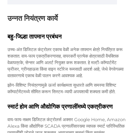
उन्नत नियंत्रण कार्ये
बहु-जिल्हा तापमान प्रबंधन
उच्च-अंत डिजिटल कंट्रोलर एकाच वेळी अनेक तापमान क्षेत्रे नियंत्रित करू
शकतात. वाय-फाय एकत्रीकरणासह, वापरकर्ते प्रत्येक क्षेत्रासाठी वैयक्तिक
वेळापत्रके, सेन्सर आणि अलर्ट नियुक्त करू शकतात. हे मल्टी-कॉम्पार्टमेंट
फ्रीजर, ग्रीनहाऊस किंवा वाइन स्टोरेज रूमसाठी आदर्श आहे, जेथे वेगवेगळ्या
वातावरणाचे एकाच वेळी पालन करणे आवश्यक आहे.
झोन-विशिष्ट नियंत्रणामुळे ऊर्जा कार्यक्षमता सुधारते आणि समस्या विशिष्ट
कॉम्पार्टमेंटमध्ये सीमित करून सिस्टम-व्यापी अपयशाची शक्यता कमी होते.
स्मार्ट होम आणि औद्योगिक प्रणालींमध्ये एकत्रीकरण
वाय-फाय-सक्षम डिजिटल कंट्रोलर्स अक्सर Google Home, Amazon
Alexa किंवा औद्योगिक SCADA प्रणालींसारख्या व्यापक स्मार्ट पारिस्थितिक
प्रणालींशी जोडले जाऊ शकतात. आवाजाच्या सूचनां किंवा स्वतंत्र