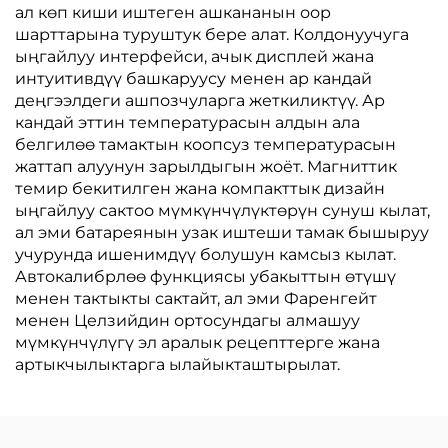
ал көп киши иштеген ашкананын оор
шарттарына туруштук бере алат. Колдонуучуга
ыңгайлуу интерфейси, ачык дисплей жана
интуитивдүү башкаруусу менен ар кандай
деңгээлдеги ашпозчуларга жеткиликтүү. Ар
кандай эттин температурасын алдын ала
белгилөө тамактын коопсуз температурасын
жаттап алуунун зарылдыгын жоёт. Магниттик
темир бекитилген жана компакттык дизайн
ыңгайлуу сактоо мүмкүнчүлүктөрүн сунуш кылат,
ал эми батареянын узак иштеши тамак бышыруу
учурунда ишенимдүү болушун камсыз кылат.
Автокалибрлөө функциясы убакыттын өтүшү
менен тактыкты сактайт, ал эми Фаренгейт
менен Целзийдин ортосундагы алмашуу
мүмкүнчүлүгү эл аралык рецепттерге жана
артыкчылыктарга ылайыкташтырылат.