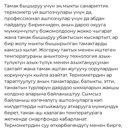
Тамак бышыруу үчүн эң мыкты санариптик
термометр үй ашпозчулары үчүн да,
профессионал ашпозчулар үчүн да абдан
пайдалуу. Биринчиден, анын дароо окууга
мүмкүнчүлүгү божомолдоону жокко чыгарат
жана тамак бышыруу убактысын кыскартып, ар
бир жолу мыкты бышырылган тамактарды
камсыз кылат. Жогорку тактык менен иштеген
температураны аныктоочу технология азык-
түлүктүн азык-түлүк менен азыктануусунан
сактайт жана тамак-аштан жугуучу оорулардын
коркунучун кыйла азайтат. Термометрдин ар
тараптуулугу анын тамактарды, балыкты, этти,
тамактын түрлөрүн даярдоо ыкмаларын жакшы
колдоно аларына байланыштуу. Сымсыз
байланыш өзгөчөлүгү ашпозчуларга көп
милдеттерди натыйжалуу аткарууга мүмкүндүк
берет, тамак-аш каалаган температурага
жеткенде смартфондо кабарланат.
Термометрдин суу өткөрбөгөндүгү менен бирге,