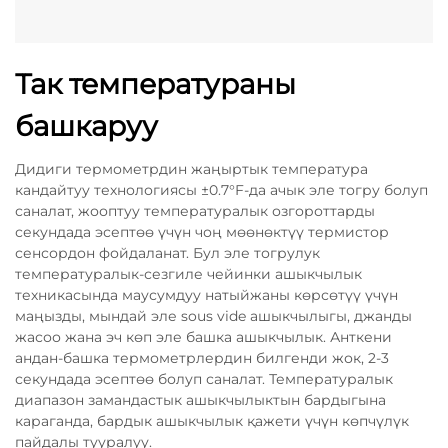
Так температураны
башкаруу
Дидиги термометрдин жаңыртык температура
кандайтуу технологиясы ±0.7°F-да ачык эле тогру болуп
саналат, жооптуу температуралык озгороттарды
секундада эсептөө үчүн чоң мөөнөктүү термистор
сенсордон фойдаланат. Бул эле тогрулук
температуралык-сезгиле чейинки ашыкчылык
техникасында маусумдуу натыйжаны көрсөтүү үчүн
маңызды, мындай эле sous vide ашыкчылыгы, джанды
жасоо жана эч көп эле башка ашыкчылык. Анткени
андан-башка термометрлердин билгенди жок, 2-3
секундада эсептөө болуп саналат. Температуралык
диапазон замандастык ашыкчылыктын бардыгына
караганда, бардык ашыкчылык қажети үчүн көпчүлүк
пайдалы тууралуу.