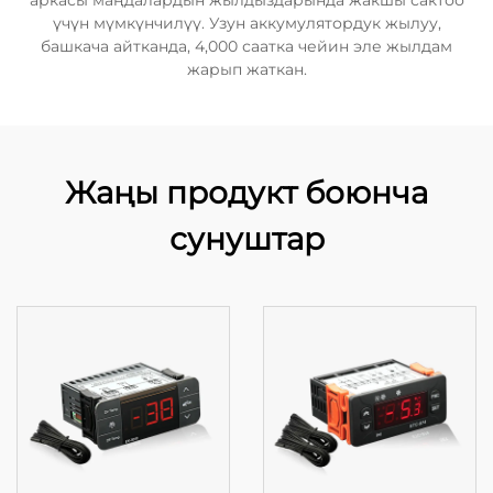
аркасы маңдалардын жылдыздарында жакшы сактоо
үчүн мүмкүнчилүү. Узун аккумулятордук жылуу,
башкача айтканда, 4,000 саатка чейин эле жылдам
жарып жаткан.
Жаңы продукт боюнча
сунуштар