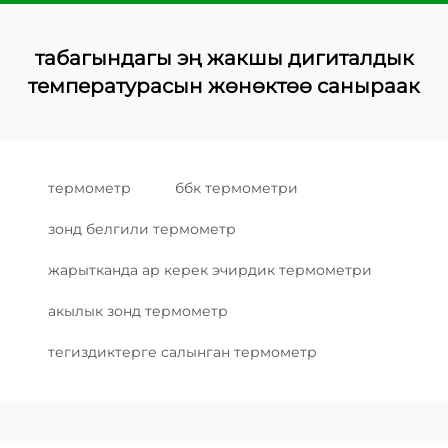
табагындагы эң жакшы дигиталдык
температурасын жөнөктөө саныраак
термометр
ббк термометри
зонд белгили термометр
жарытканда ар керек эчирдик термометри
акылык зонд термометр
тегиздиктерге салынган термометр