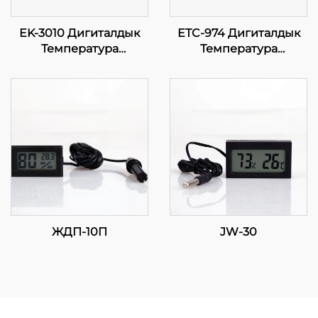
EK-3010 Дигиталдык
ETC-974 Дигиталдык
Температура
Температура
Контролдору: Сиздин
Контролдору:
Ангычтарыңызда
Саноаттык Учураактар
Точность
үчүн Жогорку
Эркиндик, Точная
Температура Контролу
ЖДП-10П
JW-30