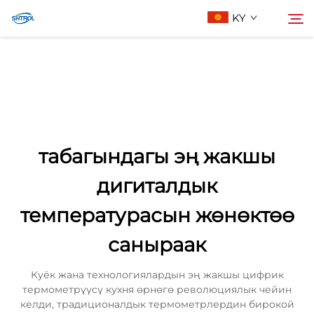
KY
Биз жөнүндө
Издөө
Продукциялар
табагындагы эң жакшы
Бизге Байланыш
дигиталдык
температурасын жөнөктөө
саныраак
Куёк жана технологиялардын эң жакшы цифрик
термометрүүсү кухня өрнөгө революциялык чейин
келди, традиционалдык термометрлердин бирокой