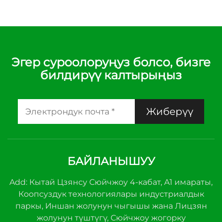
Эгер суроолоруңуз болсо, бизге
билдирүү калтырыңыз
Жиберүү
БАЙЛАНЫШУУ
Add: Кытай Цзянсу Сюйчжоу 4-кабат, А1 имараты,
Коопсуздук технологиялары индустриалдык
паркы, Иншан жолунун чыгышы жана Лицзян
жолунун түштүгү, Сюйчжоу жогорку