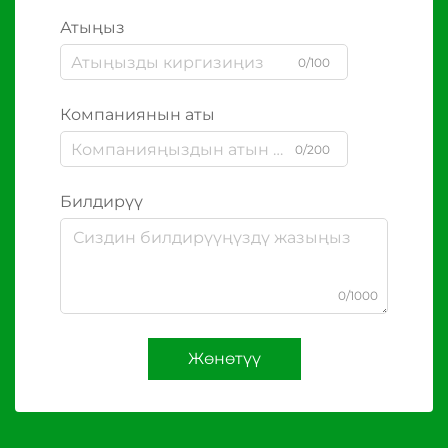
Атыңыз
0/100
Компаниянын аты
0/200
Билдирүү
0/1000
Жөнөтүү