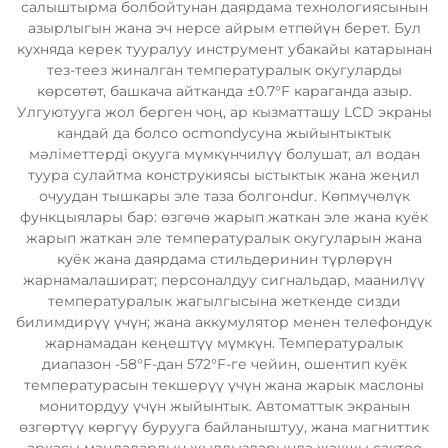
салыштырма болбойтунан даярдама технологиясынын
азырлыгын жана эч нерсе айрым етпөйүн берет. Бул
кухняда керек тууралуу инструмент убакайы катарынан
тез-теез жиналган температуралык окугуларды
көрсөтөт, башкача айтканда ±0.7°F караганда азыр.
Улгуютууга жол берген чоң, ар кызматташу LCD экраны
кандай да болсо осmondусуна жыйынтыктык
мәліметтерді окууга мүмкүнчилүү болушат, ал водан
туура сулайтма конструкиясы ыстыктык жана жеңил
очуудан тышкары эле таза болгонdur. Көпмүчөлүк
функцыялары бар: өзгөчө жарып жаткан эле жана куёк
жарып жаткан эле температуралык окугуларын жана
куёк жана даярдама стильдеринин түрлөрүн
жарнамалашират; персоналдуу сигнальдар, маанилүү
температуралык жагылгысына жеткенде сизди
билимдирүү үчүн; жана аккумулятор менен телефондук
жарнамадан кеңештүү мүмкүн. Температуралык
диапазон -58°F-дан 572°F-ге чейин, ошентип куёк
температурасын текшерүү үчүн жана жарык маслоны
монитордуу үчүн жыйынтык. Автоматтык экранын
өзгөртүү көргүү бурууга байланыштуу, жана магниттик