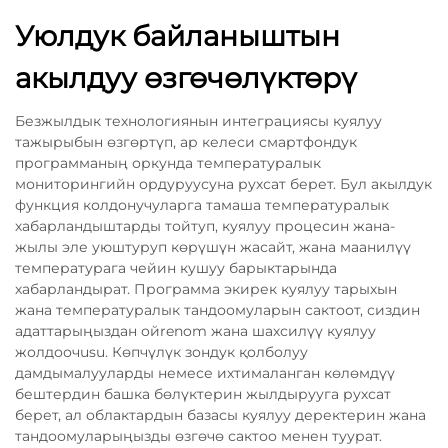
Уюлдук байланыштын
акылдуу өзгөчөлүктөрү
Безжылдык технологиянын интеграциясы куялуу
тажырыбын өзгөртүп, ар келеси смартфондук
программаның оркунда температуралык
мониторингийн ордуруусуна рухсат берет. Бул акылдук
функция колдонучуларга тамаша температуралык
хабарландыштарды тойтуп, куялуу процесин жана-
жылы эле уюштуруп көрүшүн жасайт, жана маанилүү
температурага чейин кушуу барыктарында
хабарландырат. Программа экирек куялуу тарыхын
жана температуралык тандоомуларын сактоот, сиздин
адаттарыңыздан ойrenom жана шахсилүү куялуу
жолдоочusu. Көпчүлүк зондук қолболуу
дамдымалууларды немесе ихтималанган көлөмдүү
бештердин башка бөлүктерин жылдырууга рухсат
берет, ал облактардын базасы куялуу деректерин жана
тандоомуларыңызды өзгөчө сактоо менен туурат.