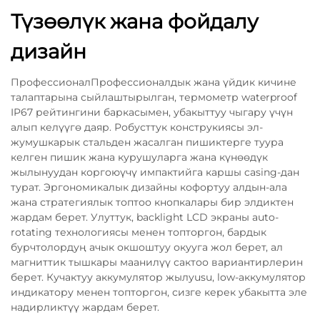
Түзөөлүк жана фойдалу
дизайн
ПрофессионалПрофессионалдык жана үйдик кичине
талаптарына сыйлаштырылган, термометр waterproof
IP67 рейтингини баркасымен, убакыттуу чыгару үчүн
алып келүүгө даяр. Робусттук конструкиясы эл-
жумушкарык стальден жасалган пишиктерге туура
келген пишик жана курушуларга жана күнөөдүк
жылынуудан коргоюүчү импактийга каршы casing-дан
турат. Эргономикалык дизайны кофортуу алдын-ала
жана стратегиялык топтоо кнопкалары бир элдиктен
жардам берет. Улуттук, backlight LCD экраны auto-
rotating технологиясы менен топторгон, бардык
бурчтолордуң ачык окшоштуу окууга жол берет, ал
магниттик тышкары маанилүү сактоо вариантирлерин
берет. Кучактуу аккумулятор жылуusu, low-аккумулятор
индикатору менен топторгон, сизге керек убакытта эле
надирликтүү жардам берет.