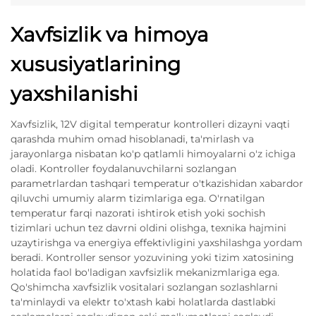
Xavfsizlik va himoya
xususiyatlarining
yaxshilanishi
Xavfsizlik, 12V digital temperatur kontrolleri dizayni vaqti
qarashda muhim omad hisoblanadi, ta'mirlash va
jarayonlarga nisbatan ko'p qatlamli himoyalarni o'z ichiga
oladi. Kontroller foydalanuvchilarni sozlangan
parametrlardan tashqari temperatur o'tkazishidan xabardor
qiluvchi umumiy alarm tizimlariga ega. O'rnatilgan
temperatur farqi nazorati ishtirok etish yoki sochish
tizimlari uchun tez davrni oldini olishga, texnika hajmini
uzaytirishga va energiya effektivligini yaxshilashga yordam
beradi. Kontroller sensor yozuvining yoki tizim xatosining
holatida faol bo'ladigan xavfsizlik mekanizmlariga ega.
Qo'shimcha xavfsizlik vositalari sozlangan sozlashlarni
ta'minlaydi va elektr to'xtash kabi holatlarda dastlabki