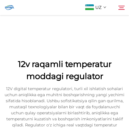
UZ
Biz Haqimizda
Qidiruv
Mahsulotlar
12v raqamli temperatur
Biz bilan bog'lanish
moddagi regulator
12V digital temperatur regulatori, turli xil ishlatish sohalari
uchun aniqlikka ega muhitni boshqarishning yangi yechimi
sifatida hisoblanadi. Ushbu sofistikatsiya qilin gan qurilma,
mustaqil texnologiyalar bilan bir vaqt da foydalanuvchi
uchun qulay operatsiyalarni birlashtirib, aniqlikka ega
temperaturni kuzatish va boshqarish imkoniyatlarini taklif
qiladi. Regulator o'z ichiga real vaqtdagi temperatur