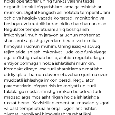
holda operatorlar uning funktsiyalarini tezda
o'rganib, kerakli o'zgarishlarni amalga oshirishlari
mumkin. Digital kengash asl holatda temperaturani
ochiq va haqiqiy vaqtda ko'rsatadi, monitoring va
boshqaruvda xatoliklardan oldin charchaman oladi.
Regulator temperaturani aniq boshqarish
imkoniyati, muhim jarayonlar uchun mo'temad
shartlarni saqlashga yordam beradi va texnika
himoyalari uchun muhim. Uning issiq va sovuq
rejimlarida ishlash imkoniyati juda ko'p funksiyaga
ega bo'lishiga sabab bo'lib, alohida regulatorlarga
ehtiyor bo'lmagan holda ishlatilishi mumkin.
Kompakt dizayni esa turli sharoitlarda o'rnatishni
oddiy qiladi, hamda davom etuvchan qurilma uzun
muddatli ishlashga imkon beradi. Regulator
parametrlarini o'zgartirish imkoniyati uni turli
talablarga moslashtirishga imkon beradi va turli
maqsadlarga moslashtirilgan holda ishlatishga
ruxsat beradi. Xavfsizlik elementlari, masalan, yuqori
va past temperaturalar orqali ogohlantirishlar,
qiymatli texnikani himoyalash va rahatlikni