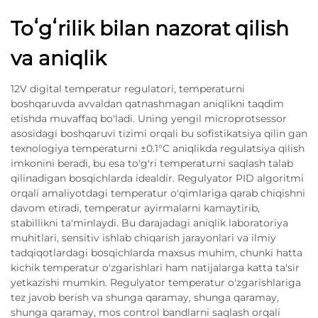
Toʻgʻrilik bilan nazorat qilish
va aniqlik
12V digital temperatur regulatori, temperaturni
boshqaruvda avvaldan qatnashmagan aniqlikni taqdim
etishda muvaffaq bo'ladi. Uning yengil microprotsessor
asosidagi boshqaruvi tizimi orqali bu sofistikatsiya qilin gan
texnologiya temperaturni ±0.1°C aniqlikda regulatsiya qilish
imkonini beradi, bu esa to'g'ri temperaturni saqlash talab
qilinadigan bosqichlarda idealdir. Regulyator PID algoritmi
orqali amaliyotdagi temperatur o'qimlariga qarab chiqishni
davom etiradi, temperatur ayirmalarni kamaytirib,
stabillikni ta'minlaydi. Bu darajadagi aniqlik laboratoriya
muhitlari, sensitiv ishlab chiqarish jarayonlari va ilmiy
tadqiqotlardagi bosqichlarda maxsus muhim, chunki hatta
kichik temperatur o'zgarishlari ham natijalarga katta ta'sir
yetkazishi mumkin. Regulyator temperatur o'zgarishlariga
tez javob berish va shunga qaramay, shunga qaramay,
shunga qaramay, mos control bandlarni saqlash orqali