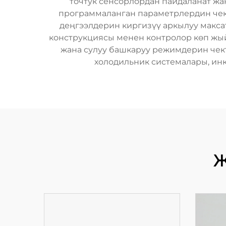
точтук сенсорлордан пайдаланат жа
программаланган параметрлердин чект
деңгээлдерин киргизүү аркылуу максат
конструкциясы менен контролор көп жый
жана сулуу башкаруу режимдерин чек
холодильник системалары, ин
Ж