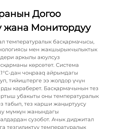
ранын Догоо
 жана Монитордуу
тал температуралык басқармачысы,
ехнологиясы мен жакшырыкчылыктык
мдери аркылы аюулсуз
сқарманы көрсөтөт. Система
.1°C-дан чоңраaq айрымдагы
уп, тийиштерге ээ жолдор үчүн
рды караберет. Басқармачынын тез
ртыш убакыты оны температуралык
з табып, тез карши жаңыртуусу
шу мүмкүн жанындагы
алдардан сузобот. Ачык диджитал
га тезгиликтүү температуралык