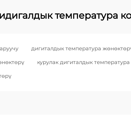
 дидигалдык температура к
аруучу
дигиталдык температура жөнөктөр
өнөктөрү
курулак дигиталдык температура
төрү