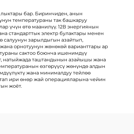
ылыктары бар. Биринчиден, анын
унун температураны так башкаруу
ар үчүн өтө маанилүү. 12В энергиянын
ана стандарттык электр булактары менен
ө салуунун зарылдыгын азайтып,
 жана орнотуунун жөнөкөй варианттары ар
атураны сактоо боюнча ишенимдүү
т, натыйжада таштандынын азайышы жана
емпературанын өзгөрүүсү жөнүндө алдын
имдүүлүктү жана минималдуу тейлөө
штап ири өнөр жай операцияларына чейин
ын жоёт.