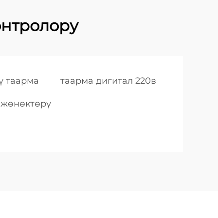
онтролору
ү таарма
таарма дигитал 220в
 жөнөктөрү