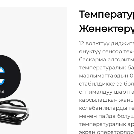
Температу
Жөнөктөрү
12 вольттуу диджи
өнүктүү сенсор т
басқарма алгорит
температуралык ба
маалыматтардың 0
стабилдикке ээ бол
оптималдуу шартта
карсылашкан жаңы
колебанияларды те
менен пайда болу
температуралык ар
экран операторлор