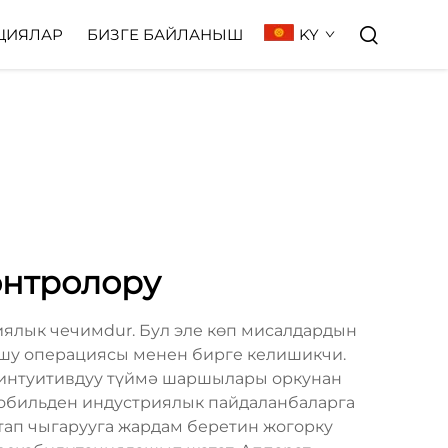
KY
ЦИЯЛАР
БИЗГЕ БАЙЛАНЫШ
онтролору
иялык чечимdur. Бул эле көп мисалдардын
ушу операциясы менен бирге келишикчи.
 интуитивдуу түймә шаршылары оркунан
омобильден индустриялык пайдаланбаларга
тап чыгарууга жардам беретин жогорку