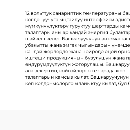
Контролу
12 вольттук санариптик температураны б
колдонуучуга ыңгайлуу интерфейси адист
мүмкүнчүлүктөрү туруктуу шарттарды камс
талаптары аны ар кандай энергия булакта
шайкеш келет. Башкаруучунун автоматта
убакытты жана эмгек чыгымдарын үнөмдөп
кандай жерлерде жана чөйрөдө оңой орно
иштеши продукциянын бузулушун жана пр
өндүрүмдүүлүктүн жогорулашы. Башкаруу
ала эскертип, көйгөйлөргө тез арада жо
талаптарын камсыз кылат. Башкаруучунун
көп колдонмолорго ылайыктуу кылат, бул