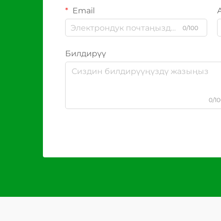
Email
0/100
Билдирүү
0/1