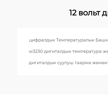
12 вольт
цифралдык Температуралык Башк
w3230 дигиталдык температура ж
дигиталдык суулуш таарма жөнөк