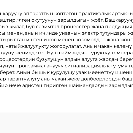
ашкаруучу аппараттын көптөгөн практикалык артыкч
ештирилген окутуунун зарылдыгын жоёт. Башкарууч
ыз кылат, бул сезимтал процесстер жана продукциял
ры менен, анын ичинде унаанын электр тутумдары ж
штырылган иштеши кол менен көзөмөлдөө жана жөнг
, натыйжалуулукту жогорулатат. Анын чакан көлөмү
тууну жеңилдетет. Бул шаймандын туруктуу темпер
оцесстердин бузулушун алдын алууга жардам бере
чунун программалануучу сигнализациялык тутуму т
оп берет. Анын бышык курулушу узак мөөнөттүү ишен
 ар тараптуулугу аны чакан жеке долбоорлордон ба
 бир нече адистештирилген шаймандардын зарылдыг