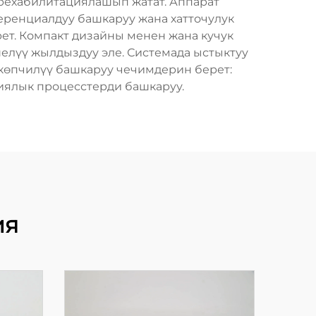
 рехабилитациялашып жатат. Аппарат
еренциалдуу башкаруу жана хатточулук
рет. Компакт дизайны менен жана кучук
елүү жылдыздуу эле. Системада ыстыктуу
көпчилүү башкаруу чечимдерин берет:
иялык процесстерди башкаруу.
ия