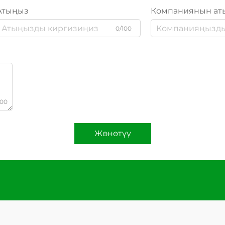
Атыңыз
Компаниянын ат
0/100
000
Жөнөтүү