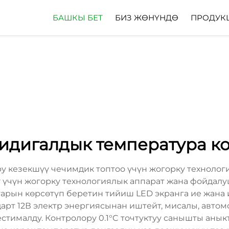
БАШКЫ БЕТ
БИЗ ЖӨНҮНДӨ
ПРОДУК
 дидигалдык температура к
ру кезекшүү чечимдик топтоо үчүн жогорку технолог
 үчүн жогорку технологиялык аппарат жана фойдал
арын көрсөтүп беретин тийиш LED экранга ие жана
ндарт 12В электр энергиясынан иштейт, мисалы, авт
стималду. Контролору 0.1°C точтуктуу санышты анык