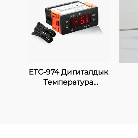
ETC-974 Дигиталдык
Температура
Контролдору:
Саноаттык
Учураактар үчүн
Жогорку Эркиндик,
Точная Температура