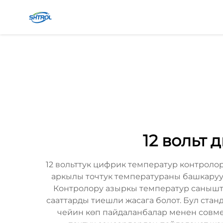
12 вольт
12 вольттук цифрик температур контроло
аркылы точтук температураны башкаруу
Контролору азыркы температур санышт
сааттарды тиешли жасага болот. Бул ста
чейин көп пайдаланбалар менен совме