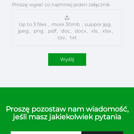
Proszę wgrać co najmniej jeden załącznik
Up to 3 files，more 30mb，suppor jpg、
jpeg、png、pdf、doc、docx、xls、xlsx、
csv、txt
Wyślij
Proszę pozostaw nam wiadomość,
jeśli masz jakiekolwiek pytania