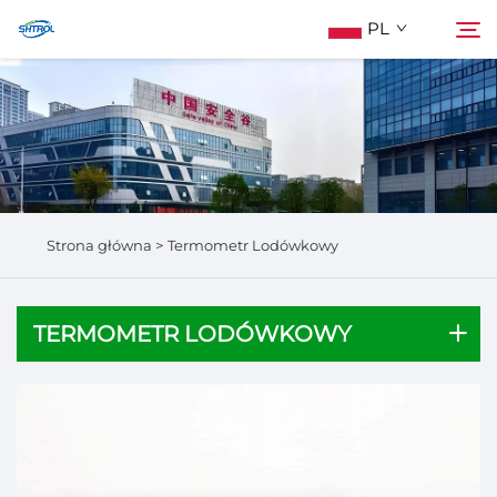
PL
O Nas
Szukaj
Produkty
Strona główna >
Termometr Lodówkowy
Skontaktuj Się Z Nami
TERMOMETR LODÓWKOWY