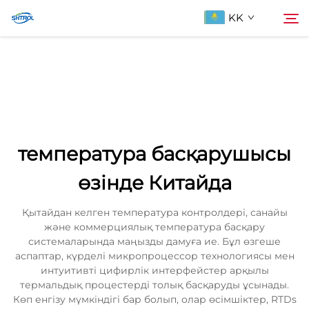
KK
Біздің туралы
Іздеу
Продукциялар
температура басқарушысы
Бізбен хабарласыңы
өзінде Китайда
Қытайдан келген температура контролдері, санайы
және коммерциялық температура басқару
системаларында маңызды дамуға ие. Бұл өзгеше
аспаптар, күрделі микропроцессор технологиясы мен
интуитивті цифирлік интерфейстер арқылы
термальдық процестерді толық басқаруды ұсынады.
Көп енгізу мүмкіндігі бар болып, олар өсімшіктер, RTDs