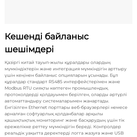
Кешенді байланыс
шешімдері
Қазіргі китай тауып-жылы құралдары олардың
мүмкіндіктерін және интеграция мүмкіндігін арттыру
үшін кеңінен байланыс опцияларын ұсынады. Бұл
құралдар стандарт RS485 интерфейстерімен және
Modbus RTU сияқты көптеген промышлендық
протоколдерді қолдауымен берілген, оларды әртүрлі
автоматтандыру системаларымен жанартады.
Енгізілген Ethernet порттары веб-браузерлері немесе
арналған софтуарлық қолданбалар арқылы
қашықтықтық мониторинг және басқарудың үшін тік
ережелікке реттеу мүмкіндігін береді. Контролдер
реальдік уақытта деректерді логга жазуға және USB