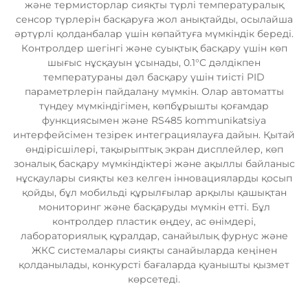
және термисторлар сияқты түрлі температуралық
сенсор түрлерін басқаруға жол анықтайды, осылайша
әртүрлі қолданбалар үшін көпайтуға мүмкіндік береді.
Контролдер шегінгі және суықтық басқару үшін көп
шығыс нұсқауын ұсынады, 0.1°C дәлдікпен
температураны дәл басқару үшін тиісті PID
параметрлерін пайдалану мүмкін. Олар автоматты
түндеу мүмкіндігімен, көпбұрышты қоғамдар
функциясымен және RS485 kommunikatsiya
интерфейсімен тезірек интеграциялауға дайын. Қытай
өндірісшілері, тақырыптық экран дисплейлер, көп
зоналық басқару мүмкіндіктері және ақыллы байланыс
нұсқаулары сияқты кез келген інновацияларды қосып
қойды, бұл мобильді құрылғылар арқылы қашықтан
мониторинг және басқаруды мүмкін етті. Бұл
контролдер пластик өңдеу, ас өнімдері,
лабораториялық құралдар, санайылық фурнус және
ЖКС системалары сияқты санайыларда кеңінен
қолданылады, конкурсті бағаларда қуанышты қызмет
көрсетеді.