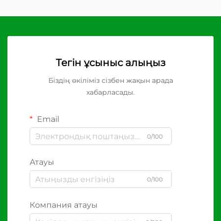
Тегін ұсыныс алыңыз
Біздің өкіліміз сізбен жақын арада
хабарласады.
Email
0/100
Атауы
0/100
Компания атауы