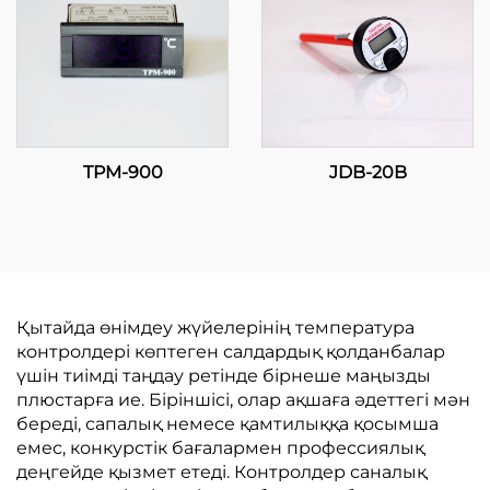
TPM-900
JDB-20B
Қытайда өнімдеу жүйелерінің температура
контролдері көптеген салдардық қолданбалар
үшін тиімді таңдау ретінде бірнеше маңызды
плюстарға ие. Біріншісі, олар ақшаға әдеттегі мән
береді, сапалық немесе қамтилыққа қосымша
емес, конкурстік бағалармен профессиялық
деңгейде қызмет етеді. Контролдер саналық