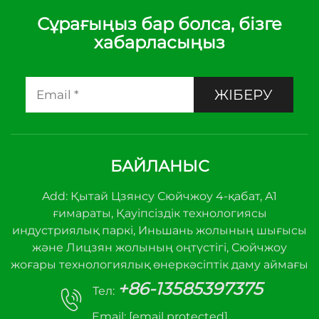
Сұрағыңыз бар болса, бізге
хабарласыңыз
ЖІБЕРУ
БАЙЛАНЫС
Add: Қытай Цзянсу Сюйчжоу 4-қабат, А1
ғимараты, Қауіпсіздік технологиясы
индустриялық паркі, Иньшань жолының шығысы
және Лицзян жолының оңтүстігі, Сюйчжоу
жоғары технологиялық өнеркәсіптік даму аймағы
+86-13585397375
Тел:
Email:
[email protected]