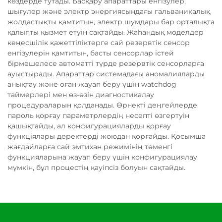
көздерде тутады. Басқару апараттары енгізулер,
шығулер және электр энергиясындағы гальваникалық
жолдастықты қамтитын, электр шумдары бар орталықта
қалыпты қызмет етуін сақтайды. Жаһандық моделдер
кеңесшілік қажеттіліктерге сай резервтік сенсор
енгізулерін қамтитын, басты сенсорлар істей
бірмешелесе автоматті түрде резервтік сенсорларға
ауыстырады. Апараттар системадағы аномалияларды
анықтау және оған жауап беру үшін watchdog
таймерлері мен өз-өзін диагностикалау
процедураларын қолданады. Өрнекті деңгейлерде
пароль қорғау параметрлердің несепті өзгертуін
қашықтайды, ал конфигурацияларды қорғау
функціялары деректерді жоюдан қорғайды. Қосымша
жағдайларға сай эмтихан режимінің төменгі
функцияларына жауап беру үшін конфигурациялау
мүмкін, бұл процестің қауіпсіз болуын сақтайды.