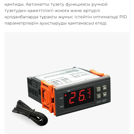
қамтиды. Автоматты түзету функциясы ручной
түзетуден қажеттілікті жоюға және әртүрлі
қолданбаларда тұрақты жұмыс істейтін оптимальді PID
параметрлерін ауыстыруды қамтамасыз етеді.