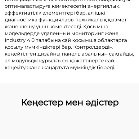
оптималастыруға көмектесетін энергиялық
эффективтілік элементтері бар, ал ішкі
диагностика функциялары техникалық қызмет
және шешу үшін көмектеседі. Қосымша
модельдерде удаленный мониторинг және
Industry 4.0 талабына сай қосымша облақтарға
қосылу мүмкіндіктері бар. Контролдердің
кеңейтілген дизайны панель аралығын сақтайды,
ал модульдік құрылғысы қажеттілерге сай
кеңейту және жаңартуға мүмкіндік береді.
Кеңестер мен әдістер