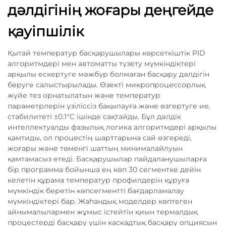
дәлдігінің жоғары деңгейде
қауіпшілік
Қытай температур басқарушылары көрсеткіштік PID
алгоритмдері мен автоматты түзету мүмкіндіктері
арқылы ескертуге мәжбүр болмаған басқару дәлдігін
беруге салыстырылады. Өзекті микропроцессорлық
жүйе тез орнатылатын және температур
параметрлерін үзіліссіз бақылауға және өзгертуге ие,
стабилитеті ±0.1°C ішінде сақтайды. Бұл дәлдік
интеллектуалды фазылық логика алгоритмдері арқылы
қамтиды, ол процестің шарттарына сай өзгереді,
жоғары және төменгі шаттың минималайлуын
қамтамасыз етеді. Басқарушылар пайдаланушыларға
бір программа бойынша ең көп 30 сегментке дейін
келетін құрама температур профилдерін құруға
мүмкіндік беретін көпсегментті бағдарламалау
мүмкіндіктері бар. Жаһандық моделдер көптеген
айнымалылармен жұмыс істейтін қиын термалдық
процестерді басқару үшін каскадтық басқару опциясын