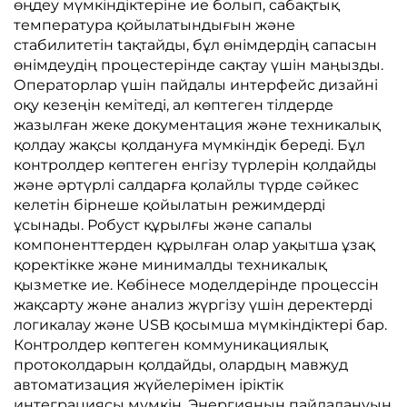
өңдеу мүмкіндіктеріне ие болып, сабақтық
температура қойылатындығын және
стабилитетін taқтайды, бұл өнімдердің сапасын
өнімдеудің процестерінде сақтау үшін маңызды.
Операторлар үшін пайдалы интерфейс дизайні
оқу кезеңін кемітеді, ал көптеген тілдерде
жазылған жеке документация және техникалық
қолдау жақсы қолдануға мүмкіндік береді. Бұл
контролдер көптеген енгізу түрлерін қолдайды
және әртүрлі салдарға қолайлы түрде сәйкес
келетін бірнеше қойылатын режимдерді
ұсынады. Робуст құрылғы және сапалы
компоненттерден құрылған олар уақытша ұзақ
қоректікке және минималды техникалық
қызметке ие. Көбінесе моделдерінде процессін
жақсарту және анализ жүргізу үшін деректерді
логикалау және USB қосымша мүмкіндіктері бар.
Контролдер көптеген коммуникациялық
протоколдарын қолдайды, олардың мавжуд
автоматизация жүйелерімен іріктік
интеграциясы мүмкін. Энергияның пайдалануын