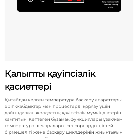
Қалыпты қауіпсізлік
қасиеттері
Қытайдан келген температура басқару апараттары
әріп-жабдықтар мен процестерді қорғау үшін
дайындалған жолдастық қауіпсізлік мүмкіндіктерін
қамтитын. Көптеген бұзамақ функциялары ұзақ/кем
температура шекаралары, сенсорлардың істей
бірмешелігі және басқару циклдерінің жиынтығын