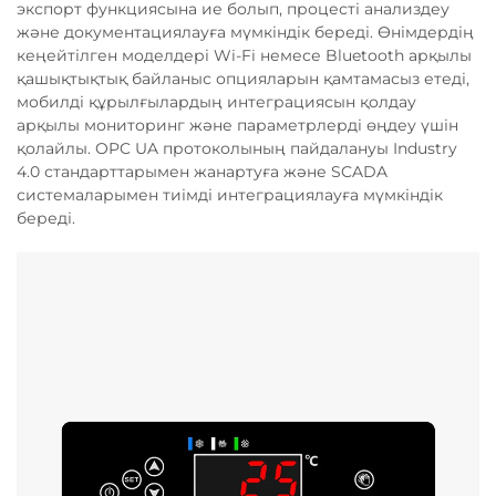
экспорт функциясына ие болып, процесті анализдеу
және документациялауға мүмкіндік береді. Өнімдердің
кеңейтілген моделдері Wi-Fi немесе Bluetooth арқылы
қашықтықтық байланыс опцияларын қамтамасыз етеді,
мобилді құрылғылардың интеграциясын қолдау
арқылы мониторинг және параметрлерді өңдеу үшін
қолайлы. OPC UA протоколының пайдалануы Industry
4.0 стандарттарымен жанартуға және SCADA
системаларымен тиімді интеграциялауға мүмкіндік
береді.