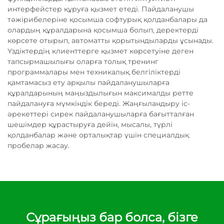
интерфейстер құруға қызмет етеді. Пайдаланушы
тәжірибелеріне қосымша софтурық қолданбалары да
олардың құралдарына қосымша болып, деректерді
көрсете отырып, автоматты қорытындыларды ұсынады.
Үздіктердің клиенттерге қызмет көрсетуіне деген
тапсырмашылығы оларға толық тренинг
программалары мен техникалық белгіліктерді
қамтамасыз ету арқылы пайдаланушыларға
құралдарының маңыздылығын максималды ретте
пайдалануға мүмкіндік береді. Жаңғыландыру іс-
әрекеттері сирек пайдаланушыларға бағытталған
шешімдер құрастыруға дейін, мысалы, түрлі
қолданбалар және орталықтар үшін специалдық
пробелар жасау.
Сұрағыңыз бар болса, бізге