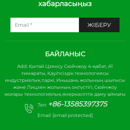
хабарласыңыз
ЖІБЕРУ
БАЙЛАНЫС
Add: Қытай Цзянсу Сюйчжоу 4-қабат, А1
ғимараты, Қауіпсіздік технологиясы
индустриялық паркі, Иньшань жолының шығысы
және Лицзян жолының оңтүстігі, Сюйчжоу
жоғары технологиялық өнеркәсіптік даму аймағы
+86-13585397375
Тел:
Email:
[email protected]