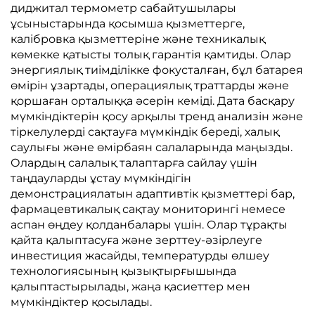
диджитал термометр сабайтушылары
ұсыныстарында қосымша қызметтерге,
калібровка қызметтеріне және техникалық
көмекке қатысты толық гарантія қамтиды. Олар
энергиялық тиімділікке фокусталған, бұл батарея
өмірін ұзартады, операциялық траттарды және
қоршаған орталыққа әсерін кеміді. Дата басқару
мүмкіндіктерін қосу арқылы тренд анализін және
тіркелулерді сақтауға мүмкіндік береді, халық
саулығы және өмірбаян салаларында маңызды.
Олардың салалық талаптарға сайлау үшін
таңдауларды ұстау мүмкіндігін
демонстрациялатын адаптивтік қызметтері бар,
фармацевтикалық сақтау мониторингі немесе
аспан өңдеу қолданбалары үшін. Олар тұрақты
қайта қалыптасуға және зерттеу-әзірлеуге
инвестиция жасайды, температурды өлшеу
технологиясының қызықтырғышында
қалыптастырылады, жаңа қасиеттер мен
мүмкіндіктер қосылады.