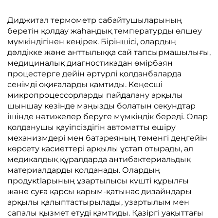
Диджитал термометр сабайтушыларының
беретін қолдау жаһандық температурды өлшеу
мүмкіндігінен кеңірек. Біріншісі, олардың
дәлдікке және анттылыққа сай тапсырмашылығы,
медициналық диагностикадан өмірбаян
процестерге дейін әртүрлі қолданбаларда
сенімді оқиғаларды қамтиды. Кеңесші
микропроцессорларды пайдалану арқылы
шыншау кезінде маңызды болатын секундтар
ішінде нәтижелер беруге мүмкіндік береді. Олар
қолданушы қауіпсіздігін автоматты өшіру
механизмдері мен батареяның төменгі деңгейін
көрсету қасиеттері арқылы ұстап отырады, ал
медикалдық құралдарда антибактериальдық
материалдарды қолданады. Олардың
продукtlарының ұзартылысы күшті құрылғы
және суға қарсы қарым-қатынас дизайндары
арқылы қалыптастырылады, узартылым мен
сапалы қызмет етуді қамтиды. Қазіргі уақыттағы