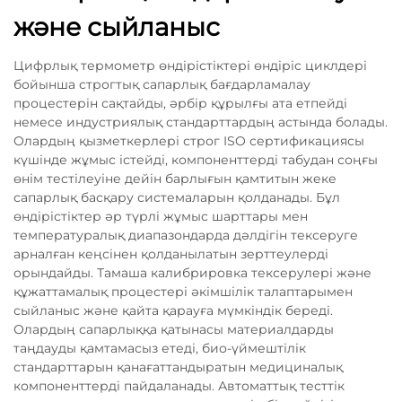
және сыйланыс
Цифрлық термометр өндірістіктері өндіріс циклдері
бойынша строгтық сапарлық бағдарламалау
процестерін сақтайды, әрбір құрылғы ата етпейді
немесе индустриялық стандарттардың астында болады.
Олардың қызметкерлері строг ISO сертификациясы
күшінде жұмыс істейді, компоненттерді табудан соңғы
өнім тестілеуіне дейін барлығын қамтитын жеке
сапарлық басқару системаларын қолданады. Бұл
өндірістіктер әр түрлі жұмыс шарттары мен
температуралық диапазондарда дәлдігін тексеруге
арналған кеңсінен қолданылатын зерттеулерді
орындайды. Тамаша калибрировка тексерулері және
құжаттамалық процестері әкімшілік талаптарымен
сыйланыс және қайта қарауға мүмкіндік береді.
Олардың сапарлыққа қатынасы материалдарды
таңдауды қамтамасыз етеді, био-үймештілік
стандарттарын қанағаттандыратын медициналық
компоненттерді пайдаланады. Автоматтық тесттік