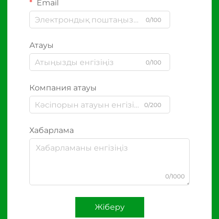
Email
0/100
Атауы
0/100
Компания атауы
0/200
Хабарлама
0/1000
Жіберу