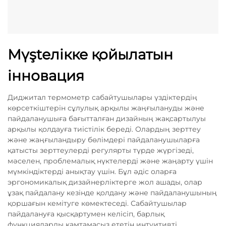
Мүştелікке қойылатын
інновация
Диджитал термометр сабайтушылары үздіктердің
көрсеткіштерін сұлулық арқылы жаңғылануды және
пайдаланушыға бағытталған дизайның жақсартылуы
арқылы қолдауға тиістілік береді. Олардың зерттеу
және жаңғыландыру бөлімдері пайдаланушыларға
қатысты зерттеулерді регулярты түрде жүргізеді,
мәселен, проблемалық нүктелерді және жаңарту үшін
мүмкіндіктерді анықтау үшін. Бұл әдіс оларға
эргономикалық дизайнерліктерге жол ашады, олар
ұзақ пайдалану кезінде қолдану және пайдаланушының
қоршағын кемітуге көмектеседі. Сабайтушылар
пайдалануға қысқартумен келісіп, барлық
функцияларды қамтамасыз ететін интуитивті