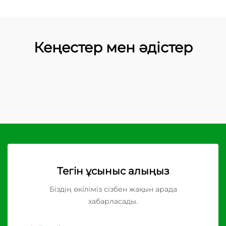
Кеңестер мен әдістер
Тегін ұсыныс алыңыз
Біздің өкіліміз сізбен жақын арада
хабарласады.