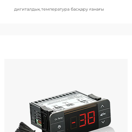
дигиталдық температура басқару ғанағы