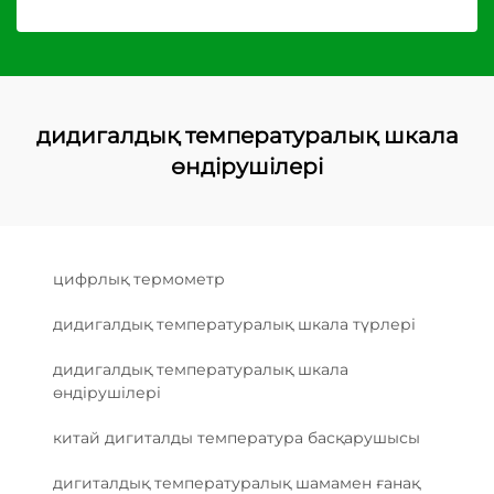
дидигалдық температуралық шкала
өндірушілері
цифрлық термометр
дидигалдық температуралық шкала түрлері
дидигалдық температуралық шкала
өндірушілері
китай дигиталды температура басқарушысы
дигиталдық температуралық шамамен ғанақ