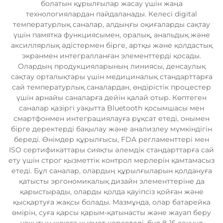
болатын құрылғылар жасау үшін жаңа
технологиялардан пайдаланады. Келесі digital
температурлық саналар, алдыңғы оқиғаларды сақтау
үшін памятка функциясымен, оралық, анальдық және
аксиллярлық әдістермен бірге, артқы және қолдастық
экранмен интегралланған элементтерді қосады.
Олардың продукцияларының линиясы, денсаулық
сақтау орталықтары үшін медициналық стандарттарға
сай температурлық саналардан, өндірістік процестер
үшін арнайы саналарға дейін қалай отыр. Көптеген
саналар қазіргі уақытта Bluetooth қосымшасы мен
смартфонмен интеграциялауға рұқсат етеді, онымен
бірге деректерді бақылау және анализлеу мүмкіндігін
береді. Өнімдер құрылғысы, FDA регламенттері мен
ISO сертификаттары сияқты әлемдік стандарттарға сай
ету үшін строг қызметтік контрол мерлерін қамтамасыз
етеді. Бұл саналар, олардың құрылғыларын қолдануға
қатысты эргономикалық дизайн элементтеріне да
қарыстырады, оларды қолда қауіпсіз қойған және
қысқартуға жақсы болады. Мазмұнда, олар батарейка
өмірін, суға қарсы қарым-қатынасты және жауап беру