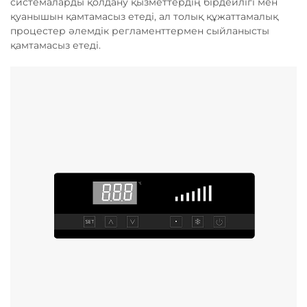
системаларды қолдану қызметтердің бірдейлігі мен
қуанышын қамтамасыз етеді, ал толық құжаттамалық
процестер әлемдік регламенттермен сыйланысты
қамтамасыз етеді.