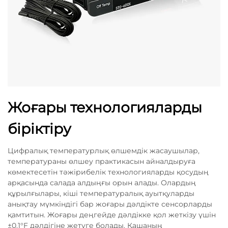
Жоғары технологияларды
біріктіру
Цифралық температурлық өлшемдік жасаушылар,
температураны өлшеу практикасын айналдыруға
көмектесетін тәжірибелік технологияларды қосудың
арқасында салада алдыңғы орын алады. Олардың
құрылғылары, кіші температуралық ауытқуларды
анықтау мүмкіндігі бар жоғары дәлдікте сенсорларды
қамтитын. Жоғары деңгейде дәлдікке қол жеткізу үшін
±0.1°F дәлдігіне жетуге болады. Қашаның