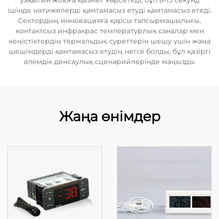
уақытын жоюға қызмет көрсетеді, бұл 8-15 секунд
ішінде нәтижелерді қамтамасыз етуді қамтамасыз етеді.
Сектордың инновацияға қарсы тапсырмашылығы,
контактсыз инфракрас температурлық саналар мен
кеңістіктердің термальдық суреттерін шешу үшін жаңа
шешімдерді қамтамасыз етудің негізі болды, бұл қазіргі
әлемдік денсаулық сценарийлерінде маңызды.
Жаңа өнімдер