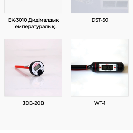
EK-3010 Дидімалдық
DST-50
Температуралық
Контролдер: Сіздің
Қолыңыздағы Дәлдік
JDB-20B
WT-1