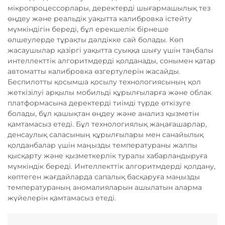
мікропроцессорлары, деректерді шығармашылық тез
өңдеу және реальдік уақытта калибровка істейту
мүмкіндігін береді, бұл ерекшелік бірнеше
өлшеулерде тұрақты дәлдікке сай болады. Көп
жасаушылар қазіргі уақытта суыққа шығу үшін таңбалы
интеллекттік алгоритмдерді қолданады, сонымен қатар
автоматты калибровка өзгертулерін жасайды.
Беспилотты қосымша қосылу технологиясының қол
жеткізілуі арқылы мобильді құрылғыларға және облак
платформасына деректерді тиімді түрде өткізуге
болады, бұл қашықтан өңдеу және анализ қызметін
қамтамасыз етеді. Бұл технологиялық жаңағашарлар,
денсаулық саласының құрылғылары мен санайылық
қолданбалар үшін маңызды температураны жалпы
қысқарту және қызметкерлік туралы хабарландыруға
мүмкіндік береді. Интеллекттік алгоритмдерді қолдану,
көптеген жағдайларда сапалық басқаруға маңызды
температураның аномалияларын ашылатын аларма
жүйелерін қамтамасыз етеді.