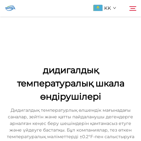
KK
Біздің туралы
Іздеу
Продукциялар
дидигалдық
Бізбен хабарласыңы
температуралық шкала
өндірушілері
Дидигалдық температурлық өлшемдік мағынадағы
саналар, зейтін және қатты пайдаланушы дегендерге
арналған кеңес беру шешімдерін қамтамасыз етуге
және үйдеуге бастапқы. Бұл компаниялар, тез өткен
температуралық мәліметтерді ±0.2°F-пен салыстыруға