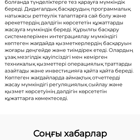
болғанда түнделіктерге тез қарауға мүмкіндік
береді. Дидигалдық басқарудың программалық
натыжасы реттеулік талаптарға сай болу және
әрекеттердің дәлдігін көрсететін құжаттарды
жасауға мүмкіндік береді. Құрылғы басқару
системелерімен интеграциялау мүмкіндігі
көптеген жағдайда қызметкерлердің басқаруын
жоғары деңгейде және тиімдірек етеді. Олардың
ұзақ мезгілдік қауіпсіздігі мен кемірген
техникалық қызметтері операциялық траттарды
азайтады және инвестицияға қайта қайта береді.
Көптеген жағдайларда аймақтық отчеттерді
жасау мүмкіндігі регуляциялық сыйлау және
қызмет көрсетуінің дәлдігін көрсететін
құжаттарға көмектеседі.
Соңғы хабарлар