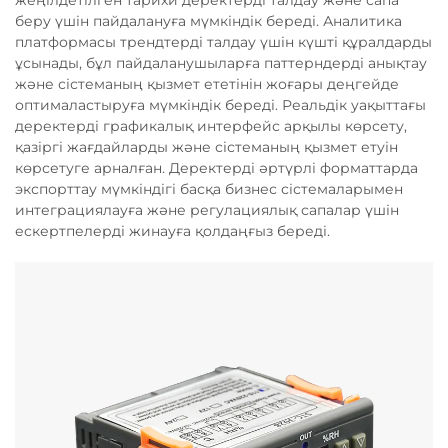
жеңілдетілген тарихи деректерді талдау және сапа
беру үшін пайдалануға мүмкіндік береді. Аналитика
платформасы трендтерді талдау үшін күшті құралдарды
ұсынады, бұл пайдаланушыларға паттерндерді анықтау
және сістеманың қызмет ететінін жоғары деңгейде
оптималастыруға мүмкіндік береді. Реальдік уақыттағы
деректерді графикалық интерфейс арқылы көрсету,
қазіргі жағдайларды және сістеманың қызмет етуін
көрсетуге арналған. Деректерді әртүрлі форматтарда
экспорттау мүмкіндігі басқа бизнес сістемаларымен
интеграциялауға және регулациялық сапалар үшін
ескертпелерді жинауға қолдаңғыз береді.