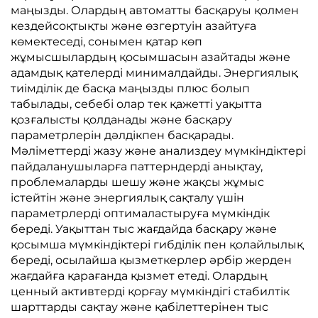
маңызды. Олардың автоматты басқаруы қолмен
кездейсоқтықты және өзгертуін азайтуға
көмектеседі, сонымен қатар көп
жұмысшылардың қосымшасын азайтады және
адамдық қателерді минималдайды. Энергиялық
тиімділік де басқа маңызды плюс болып
табылады, себебі олар тек қажетті уақытта
қозғалысты қолданады және басқару
параметрлерін дәлдікпен басқарады.
Мәліметтерді жазу және анализдеу мүмкіндіктері
пайдаланушыларға паттерндерді анықтау,
проблемаларды шешу және жақсы жұмыс
істейтін және энергиялық сақталу үшін
параметрлерді оптималастыруға мүмкіндік
береді. Уақыттан тыс жағдайда басқару және
қосымша мүмкіндіктері гибділік пен қолайлылық
береді, осылайша қызметкерлер әрбір жерден
жағдайға қарағанда қызмет етеді. Олардың
ценный активтерді қорғау мүмкіндігі стабилтік
шарттарды сақтау және қабілеттерінен тыс