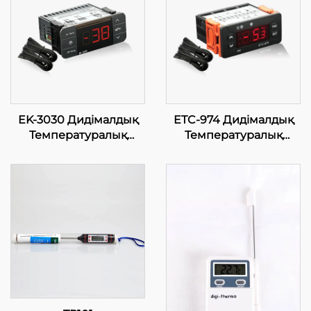
EK-3030 Дидімалдық
ETC-974 Дидімалдық
Температуралық
Температуралық
Контролдер: Санайы
Контролдер: Санайы
және Коммерциялық
Қолданбалар үшін
Қолданбалар үшін
Биік Өнімділік, Дәл
Қалыптастырылған
Температуралық
Температуралық
Контроль
Регулировка