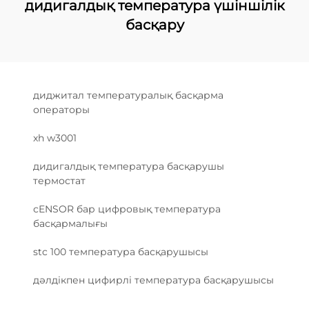
дидигалдық температура үшіншілік
басқару
диджитал температуралық басқарма
операторы
xh w3001
дидигалдық температура басқарушы
термостат
сENSOR бар цифровық температура
басқармалығы
stc 100 температура басқарушысы
дәлдікпен цифирлі температура басқарушысы