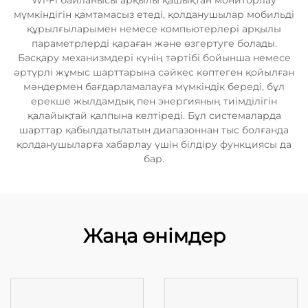
Wi-Fi байланысы арқылы қашықтан мониторлау
мүмкіндігін қамтамасыз етеді, қолданушылар мобильді
құрылғыларымен немесе компьютерлері арқылы
параметрлерді қараған және өзгертуге болады.
Басқару механизмдері күнің тәртібі бойынша немесе
әртүрлі жұмыс шарттарына сәйкес көптеген қойылған
мәндермен бағдарламалауға мүмкіндік береді, бұл
ерекше жылдамдық пен энергияның тиімділігін
қалайықтай қалпына келтіреді. Бұл системаларда
шарттар қабылдатылатын диапазоннан тыс болғанда
қолданушыларға хабарлау үшін білдіру функциясы да
бар.
Жаңа өнімдер