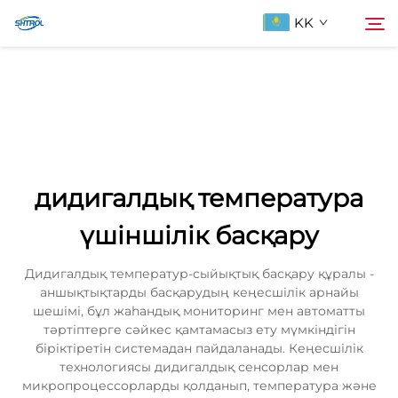
KK
Біздің туралы
Іздеу
Продукциялар
дидигалдық температура
Бізбен хабарласыңы
үшіншілік басқару
Дидигалдық температур-сыйықтық басқару құралы -
аншықтықтарды басқарудың кеңесшілік арнайы
шешімі, бұл жаһандық мониторинг мен автоматты
тәртіптерге сәйкес қамтамасыз ету мүмкіндігін
біріктіретін системадан пайдаланады. Кеңесшілік
технологиясы дидигалдық сенсорлар мен
микропроцессорларды қолданып, температура және