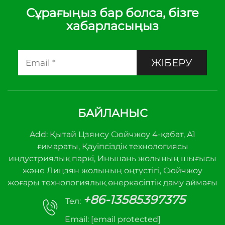
Сұрағыңыз бар болса, бізге
хабарласыңыз
ЖІБЕРУ
БАЙЛАНЫС
Add: Қытай Цзянсу Сюйчжоу 4-қабат, А1
ғимараты, Қауіпсіздік технологиясы
индустриялық паркі, Иньшань жолының шығысы
және Лицзян жолының оңтүстігі, Сюйчжоу
жоғары технологиялық өнеркәсіптік даму аймағы
+86-13585397375
Тел:
Email:
[email protected]