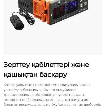
Зерттеу қабілеттері және
қашықтан басқару
Қазіргі уақыттағы цифирлі температуралық және
үлгерімдік басынды қойылатын жүйелер
традиционалық өріс көрсету жүйесін ақылды,
интернетпен байланысты етіп алатын дамуға ие
болатын қосымшаларға ие. Жүйеге салынған шеберлік