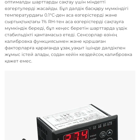
оптималды шарттарды сақтау үшін міндетті
өзгертулерді жасайды. Бұл дәлдік басқару мүмкіндігі
температурдағы 0.1°C-ден аса өзгерістерді және
сыртықтықтағы 1% RH-тен аса өзгерістерді сақтауға
мүмкіндік береді, бұл кеңес беретін шарттарда үздік
стабильдікті қамтамасыз етеді. Сенсорлар өзінің
калибровка функциясымен және қоршаған
факторларға қарағанда ұзақ уақыт ішінде дәлдікпен
жұмыс істей алады, содан кейін кездейсоқ калибровка
қажет емес.