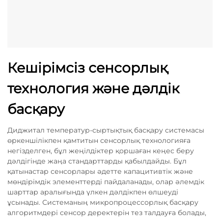
Кешірімсіз сенсорлық
технология және дәлдік
басқару
Диджитал температур-сыртықтық басқару системасы
өркеншілікпен қамтитын сенсорлық технологияға
негізделген, бұл жеңілдіктер қоршаған кеңес беру
дәлдігінде жаңа стандарттарды қабылдайды. Бұл
қатынастар сенсорлары әдетте капацитивтік және
мөндірімдік элементтерді пайдаланады, олар әлемдік
шарттар аралығында үлкен дәлдікпен өлшеуді
ұсынады. Системаның микропроцессорлық басқару
алгоритмдері сенсор деректерін тез талдауға болады,