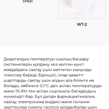
TP101
WT-2
Дидигалдық температур-сырлық басқару
системелерін қолдану, кез келген күнгі
жағдайдағы сақтау үшін көптеген маңызды
плюслер береді. Біріншісі, олар қажетті
шарттарды сақтау үшін алдын ала білімге ие
болады, көбінесе 0,1°C-ден аспан температурды
және 1% RH-тен аспан сырлықты басқарудың
мүмкіндігі бар. Бұл дәлдік фармацевтикалық
сақтау, электроника өндірісі және ғылыми
зерттеулер сияқты тәсілсіз қолданбалар үшін