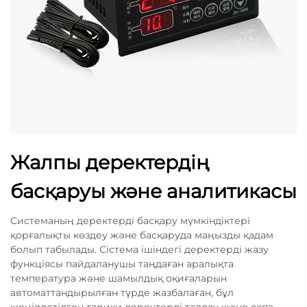
Жалпы деректердің
басқаруы және аналитикасы
Системаның деректерді басқару мүмкіндіктері
қорғалықты көздеу және басқаруда маңызды қадам
болып табылады. Сістема ішіндегі деректерді жазу
функціясы пайдаланушы таңдаған аралықта
температура және шамылдық оқиғаларын
автоматтандырылған түрде жазбалаған, бұл