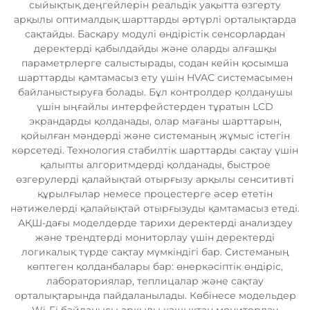
сыйықтық деңгейлерін реальдік уақытта өзгерту
арқылы оптималдық шарттарды әртүрлі орталықтарда
сақтайды. Басқару модулі өндірістік сенсорлардан
деректерді қабылдайды және оларды алғашқы
параметрлерге салыстырады, содан кейін қосымша
шарттарды қамтамасыз ету үшін HVAC системасымен
байланыстыруға болады. Бұл контролдер қолданушы
үшін ыңғайлы интерфейстерден тұратын LCD
экрандарды қолданады, олар мағаны шарттарын,
қойылған мәндерді және системаның жұмыс істегін
көрсетеді. Технология стабилтік шарттарды сақтау үшін
қалыпты алгоритмдерді қолданады, быстрое
өзгерулерді қалайықтай отырғызу арқылы сенситивті
құрылғылар немесе процестерге әсер ететін
нәтижелерді қалайықтай отырғызуды қамтамасыз етеді.
АҚШ-дағы моделдерде тарихи деректерді анализдеу
және трендтерді мониторлау үшін деректерді
логикалық түрде сақтау мүмкіндігі бар. Системаның
көптеген қолданбалары бар: өнеркәсіптік өндіріс,
лабораториялар, теплицалар және сақтау
орталықтарында пайдаланылады. Көбінесе модельдер