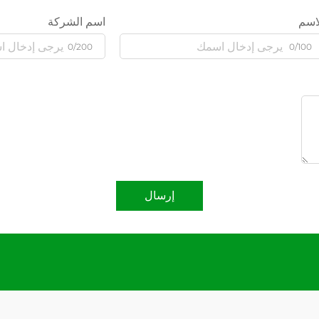
اسم
اسم الشركة
0/200
0/100
إرسال