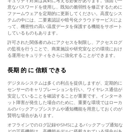
キュリティ対策は真剣に考える必要があります。強固で一
意なパスワードを使用し、既知の脆弱性を修正するために
ファームウェアを定期的に更新してください。高度なシス
テムの中には、二要素認証や暗号化クラウドサービスによ
って、機密性の高い温度データを保護する機能をサポート
しているものもあります。
許可された関係者のみにアクセスを制限し、アクセスログ
の監視を行うことで、商業施設や研究室などの環境におけ
る運用セキュリティをさらに強化することができます。
長期 的 に 信頼 できる
デジタルシステムは多くの利点を提供しますが、定期的に
センサーのキャリブレーションを行い、ワイヤレス通信が
安定していることを確認することが重要です。インターネ
ット障害が発生した場合のために、重要な環境ではローカ
ルのバックアップシステムや通知機能を用意しておくのが
賢明な場合があります。
オフラインでのログ記録やSMSによるバックアップ通知な
どの冗長機能は、高機能モデルに搭載されている場合があ