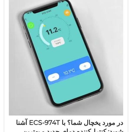
در مورد یخچال شما؟ با ECS-974T آشنا
شوید: کنترل‌کننده دمای جدید و بهترین