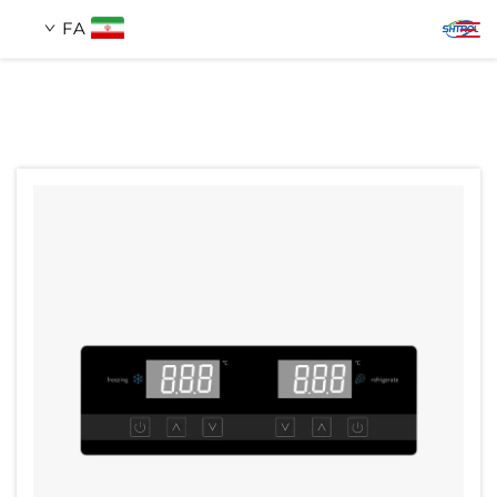
FA
دربارهٔ ما
جستجو
محصولات
تماس با ما