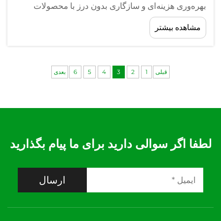
بهره‌وری هزینه‌ای و سازگاری بدون درز با محصولات
پیشروی بازار مانند سری برزیلی Fullgauge را ترکیب
مشاهده بیشتر
کند؟ کنترل‌کننده دمای هوشمند SH-512E طراحی شده
است...
قبلی
1
2
3
4
5
6
بعدی
لطفا اگر سوالی دارید برای ما پیام بگذارید
ارسال