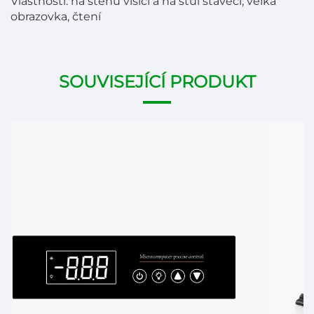
Vlastnosti: na stěnu visící a na stůl stavěcí, velká
obrazovka, čtení
SOUVISEJÍCÍ PRODUKT