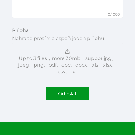
0/1000
Příloha
Nahrajte prosím alespoň jeden přílohu
Up to 3 files，more 30mb，suppor jpg、
jpeg、png、pdf、doc、docx、xls、xlsx、
csv、txt
Odeslat