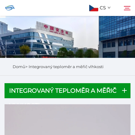
CS
Informace o nás
Hledat
Produkty
Domů>
Integrovaný teploměr a měřič vlhkosti
Kontaktujte nás
INTEGROVANÝ TEPLOMĚR A MĚŘIČ
VLHKOSTI