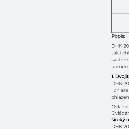
Popis:
DHK-203
tak i c
systéme
komerčn
1. Dvoj
DHK-203
i chlaz
chlazen
Ovládání
Ovládán
široký 
DHK-203