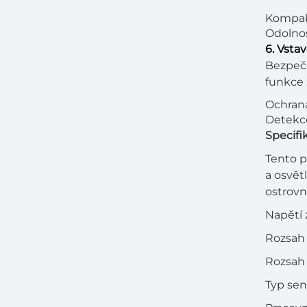
Kompakt
Odolnos
6. Vsta
Bezpečn
funkce 
Ochrana
Detekce
Specifi
Tento p
a osvět
ostrovní
Napětí
Rozsah 
Rozsah
Typ sen