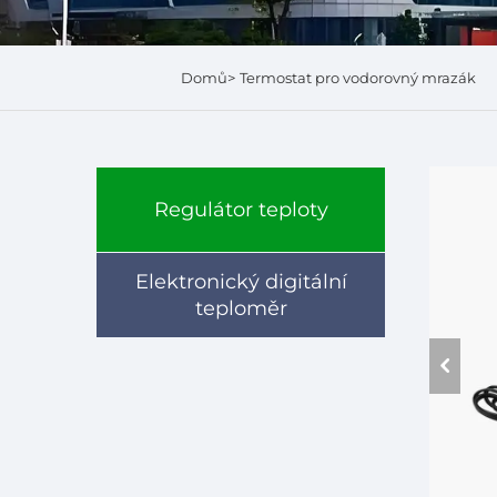
Domů>
Termostat pro vodorovný mrazák
Regulátor teploty
Elektronický digitální
teploměr