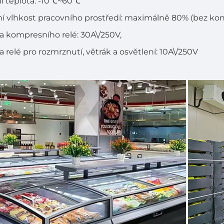
í teplota: -10℃~60℃
ní vlhkost pracovního prostředí: maximálně 80% (bez ko
a kompresního relé: 30A\/250V,
a relé pro rozmrznutí, větrák a osvětlení: 10A\/250V