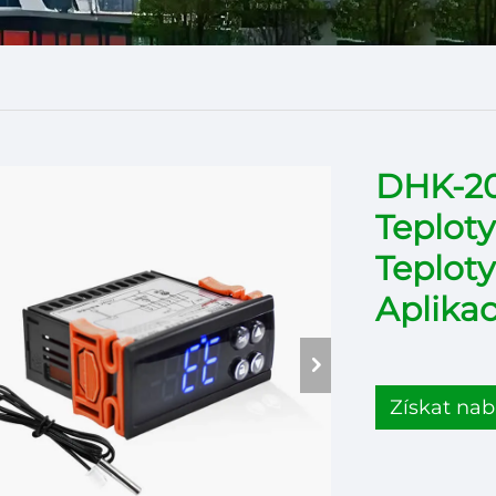
DHK-20
Teploty
Teploty
Aplika
Získat nab