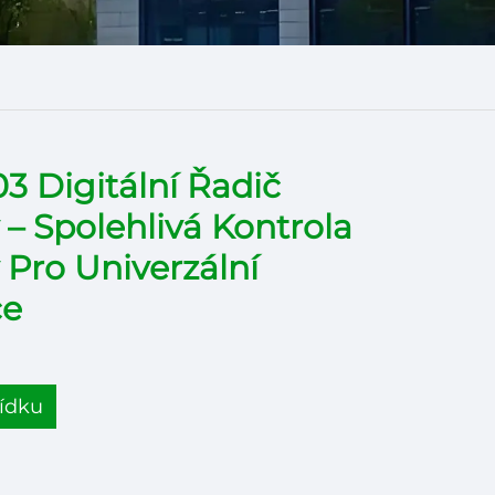
3 Digitální Řadič
 – Spolehlivá Kontrola
 Pro Univerzální
ce
ídku