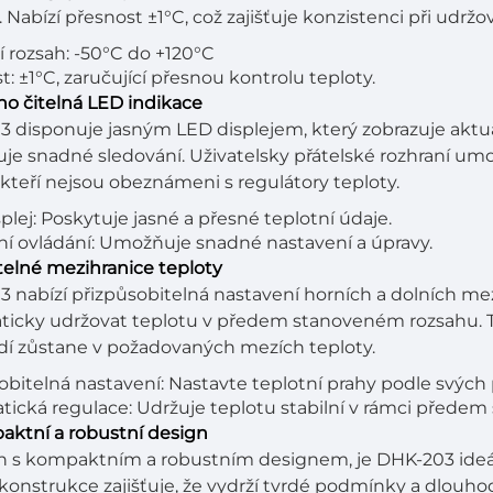
í. Nabízí přesnost ±1°C, což zajišťuje konzistenci při udr
í rozsah: -50°C do +120°C
t: ±1°C, zaručující přesnou kontrolu teploty.
no čitelná LED indikace
 disponuje jasným LED displejem, který zobrazuje aktuá
e snadné sledování. Uživatelsky přátelské rozhraní umo
y, kteří nejsou obeznámeni s regulátory teploty.
plej: Poskytuje jasné a přesné teplotní údaje.
vní ovládání: Umožňuje snadné nastavení a úpravy.
telné mezihranice teploty
 nabízí přizpůsobitelná nastavení horních a dolních me
icky udržovat teplotu v předem stanoveném rozsahu. To 
dí zůstane v požadovaných mezích teploty.
obitelná nastavení: Nastavte teplotní prahy podle svých 
ická regulace: Udržuje teplotu stabilní v rámci předem
aktní a robustní design
 s kompaktním a robustním designem, je DHK-203 ideál
konstrukce zajišťuje, že vydrží tvrdé podmínky a dlouho