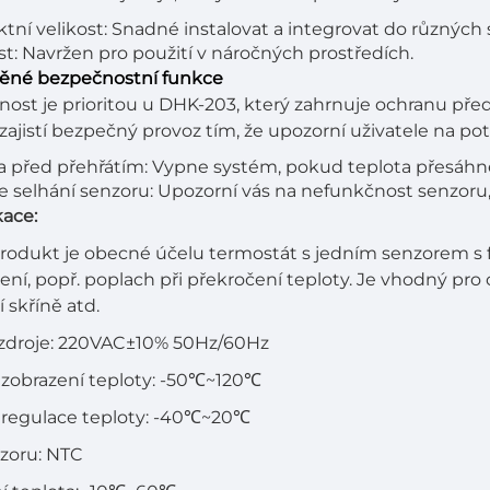
ní velikost: Snadné instalovat a integrovat do různých
t: Navržen pro použití v náročných prostředích.
věné bezpečnostní funkce
ost je prioritou u DHK-203, který zahrnuje ochranu před
zajistí bezpečný provoz tím, že upozorní uživatele na po
 před přehřátím: Vypne systém, pokud teplota přesáhne
 selhání senzoru: Upozorní vás na nefunkčnost senzoru,
kace:
rodukt je obecné účelu termostát s jedním senzorem s f
lení, popř. poplach při překročení teploty. Je vhodný pro 
 skříně atd.
 zdroje: 220VAC±10% 50Hz/60Hz
zobrazení teploty: -50℃~120℃
 regulace teploty: -40℃~20℃
zoru: NTC