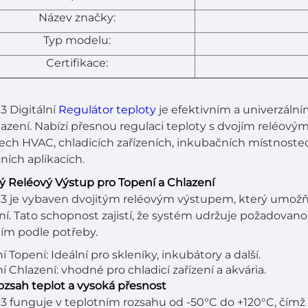
Název značky:
Typ modelu:
Certifikace:
 Digitální
Regulátor teploty
je efektivním a univerzáln
hlazení. Nabízí přesnou regulaci teploty s dvojím reléovým
ch HVAC, chladicích zařízeních, inkubačních místnostec
ích aplikacích.
itý Reléový Výstup pro Topení a Chlazení
 je vybaven dvojitým reléovým výstupem, který umožňu
ení. Tato schopnost zajistí, že systém udržuje požadovano
ím podle potřeby.
 Topení: Ideální pro skleníky, inkubátory a další.
í Chlazení: vhodné pro chladicí zařízení a akvária.
rozsah teplot a vysoká přesnost
 funguje v teplotním rozsahu od -50°C do +120°C, čímž p