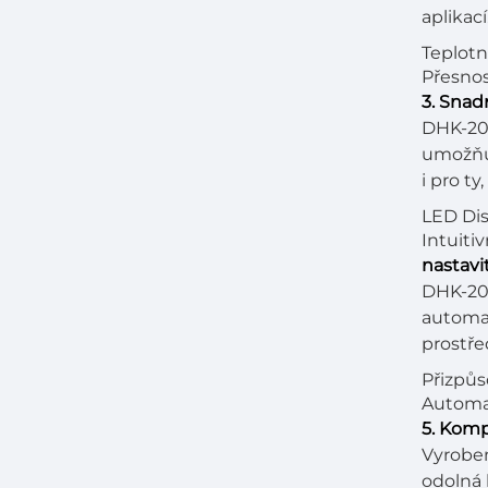
aplikac
Teplotn
Přesnos
3. Snad
DHK-203
umožňuj
i pro t
LED Dis
Intuiti
nastavi
DHK-203
automat
prostře
Přizpůs
Automat
5. Komp
Vyroben
odolná 