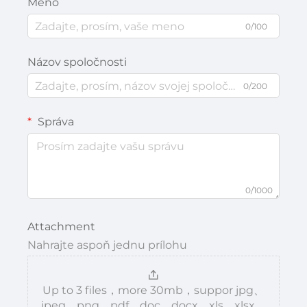
Meno
0/100
Názov spoločnosti
0/200
Správa
0/1000
Attachment
Nahrajte aspoň jednu prílohu
Up to 3 files，more 30mb，suppor jpg、
jpeg、png、pdf、doc、docx、xls、xlsx、