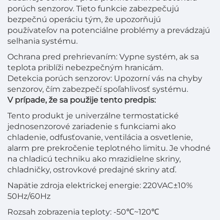
porúch senzorov. Tieto funkcie zabezpečujú
bezpečnú operáciu tým, že upozorňujú
používateľov na potenciálne problémy a prevádzajú
selhania systému.
Ochrana pred prehrievaním: Vypne systém, ak sa
teplota priblíži nebezpečným hranicám.
Detekcia porúch senzorov: Upozorní vás na chyby
senzorov, čím zabezpečí spoľahlivosť systému.
V prípade, že sa použije tento predpis:
Tento produkt je univerzálne termostatické
jednosenzorové zariadenie s funkciami ako
chladenie, odfusťovanie, ventilácia a osvetlenie,
alarm pre prekročenie teplotného limitu. Je vhodné
na chladicú techniku ako mrazidielne skriny,
chladničky, ostrovkové predajné skriny atď.
Napätie zdroja elektrickej energie: 220VAC±10%
50Hz/60Hz
Rozsah zobrazenia teploty: -50℃~120℃