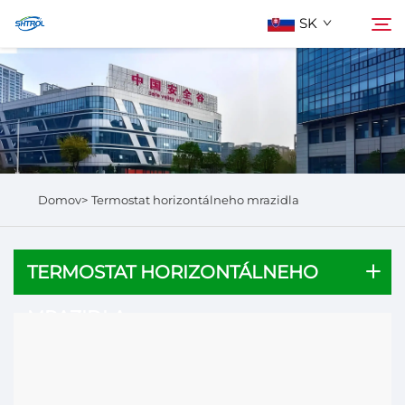
SK
O Nás
Hľadať
Výrobky
Domov>
Termostat horizontálneho mrazidla
Kontaktuj Nás
TERMOSTAT HORIZONTÁLNEHO
MRAZIDLA