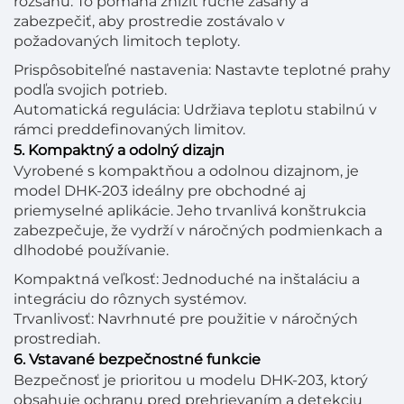
rozsahu. To pomáha znížiť ručné zásahy a
zabezpečiť, aby prostredie zostávalo v
požadovaných limitoch teploty.
Prispôsobiteľné nastavenia: Nastavte teplotné prahy
podľa svojich potrieb.
Automatická regulácia: Udržiava teplotu stabilnú v
rámci preddefinovaných limitov.
5. Kompaktný a odolný dizajn
Vyrobené s kompaktňou a odolnou dizajnom, je
model DHK-203 ideálny pre obchodné aj
priemyselné aplikácie. Jeho trvanlivá konštrukcia
zabezpečuje, že vydrží v náročných podmienkach a
dlhodobé používanie.
Kompaktná veľkosť: Jednoduché na inštaláciu a
integráciu do rôznych systémov.
Trvanlivosť: Navrhnuté pre použitie v náročných
prostrediah.
6. Vstavané bezpečnostné funkcie
Bezpečnosť je prioritou u modelu DHK-203, ktorý
obsahuje ochranu pred prehrievaním a detekciu