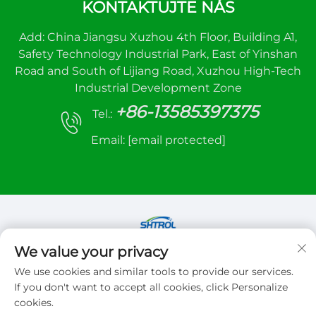
KONTAKTUJTE NÁS
Add: China Jiangsu Xuzhou 4th Floor, Building A1,
Safety Technology Industrial Park, East of Yinshan
Road and South of Lijiang Road, Xuzhou High-Tech
Industrial Development Zone
+86-13585397375
Tel.:
Email:
[email protected]
We value your privacy
Autorské práva © 2026 Xuzhou sanhe automatic
We use cookies and similar tools to provide our services.
control equipment Co.,LTD. Všetky práva
If you don't want to accept all cookies, click Personalize
vyhradené
cookies.
Zásady ochrany súkromia