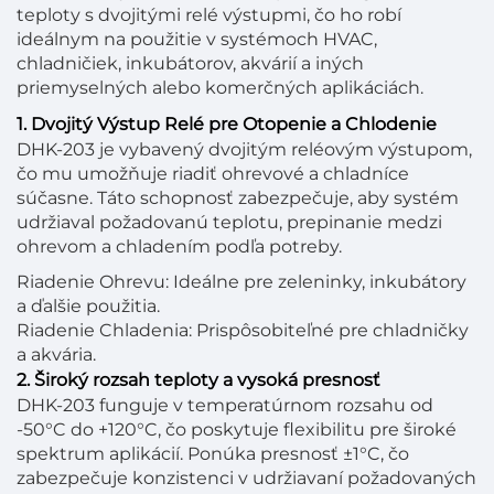
teploty s dvojitými relé výstupmi, čo ho robí
ideálnym na použitie v systémoch HVAC,
chladničiek, inkubátorov, akvárií a iných
priemyselných alebo komerčných aplikáciách.
1. Dvojitý Výstup Relé pre Otopenie a Chlodenie
DHK-203 je vybavený dvojitým reléovým výstupom,
čo mu umožňuje riadiť ohrevové a chladníce
súčasne. Táto schopnosť zabezpečuje, aby systém
udržiaval požadovanú teplotu, prepinanie medzi
ohrevom a chladením podľa potreby.
Riadenie Ohrevu: Ideálne pre zeleninky, inkubátory
a ďalšie použitia.
Riadenie Chladenia: Prispôsobiteľné pre chladničky
a akvária.
2. Široký rozsah teploty a vysoká presnosť
DHK-203 funguje v temperatúrnom rozsahu od
-50°C do +120°C, čo poskytuje flexibilitu pre široké
spektrum aplikácií. Ponúka presnosť ±1°C, čo
zabezpečuje konzistenci v udržiavaní požadovaných