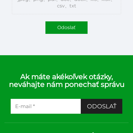
csv、txt
Odoslať
Ak máte akékoľvek otázky,
neváhajte nám ponechať správu
ODOSLAŤ