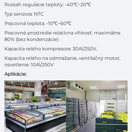
Rozsah regulácie teploty: -40℃~20℃
Typ senzora: NTC
Pracovná teplota: -10℃~60℃
Pracovné prostredie relatívna vlhkosť: maximálne
80% (bez kondenzácie)
Kapacita relého kompresora: 30A\/250V,
Kapacita relého na odmražanie, ventilačný motor,
osvetlenie: 10A\/250V
Aplikácie: